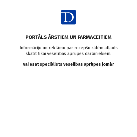
Ienākt
Raksta satura rādītājs
PORTĀLS ĀRSTIEM UN FARMACEITIEM
Literatūras apskati
Ginekologa komentārs
Sievietes veselība
Informāciju un reklāmu par recepšu zālēm atļauts
skatīt tikai veselības aprūpes darbiniekiem.
Bakteriālā vaginoze
Cistīts
Menopauze
D vitamīns
Probiotikas
Kontracepcijas līdzekļi
Hormonālā kontracepcija
Vai esat speciālists veselības aprūpes jomā?
Sievietes veselību
ietekmējošie faktori
J. Žodžika
,
S. Paudere–Logina
28.03.2018.