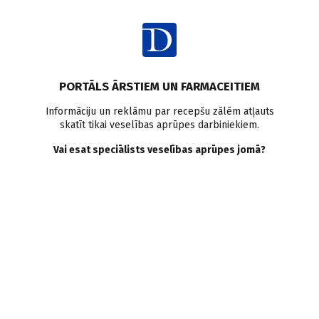
Ienākt
Raksta satura rādītājs
PORTĀLS ĀRSTIEM UN FARMACEITIEM
Viedokļi un komentāri
Pieredze
Ārsta profesijas vērtības
Informāciju un reklāmu par recepšu zālēm atļauts
skatīt tikai veselības aprūpes darbiniekiem.
Akūtā ginekoloģija
Stacionārā veselības aprūpe
Vai esat speciālists veselības aprūpes jomā?
Vai varianti ir? Variantu
nav! Dr. NELLIJA LIETUVIETE
N. Lietuviete
23.09.2020.