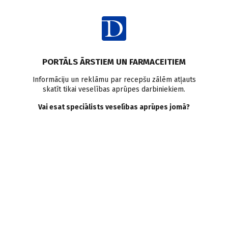
Ienākt
PORTĀLS ĀRSTIEM UN FARMACEITIEM
Informāciju un reklāmu par recepšu zālēm atļauts
skatīt tikai veselības aprūpes darbiniekiem.
Stacionārā veselības aprūpe
Vai esat speciālists veselības aprūpes jomā?