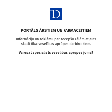
Ienākt
Ziņas
Pētījumi pasaulē
Priekškambaru mirdzēšana
PORTĀLS ĀRSTIEM UN FARMACEITIEM
Aptaukošanās
Kardioversija
Informāciju un reklāmu par recepšu zālēm atļauts
skatīt tikai veselības aprūpes darbiniekiem.
Divkārša vai vienkārša
Vai esat speciālists veselības aprūpes jomā?
kardioversija
priekškambaru
mirdzēšanas pacientiem ar
aptaukošanos
Doctus
27.05.2024.