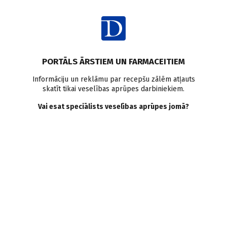
Ienākt
PORTĀLS ĀRSTIEM UN FARMACEITIEM
Informāciju un reklāmu par recepšu zālēm atļauts
skatīt tikai veselības aprūpes darbiniekiem.
Ģimenes
Vai esat speciālists veselības aprūpes jomā?
hiperholesterinēmija