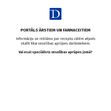
Ienākt
PORTĀLS ĀRSTIEM UN FARMACEITIEM
Informāciju un reklāmu par recepšu zālēm atļauts
skatīt tikai veselības aprūpes darbiniekiem.
Obsesīvi kompulsīvi
Vai esat speciālists veselības aprūpes jomā?
traucējumi