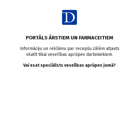
Ienākt
PORTĀLS ĀRSTIEM UN FARMACEITIEM
Informāciju un reklāmu par recepšu zālēm atļauts
skatīt tikai veselības aprūpes darbiniekiem.
AUTORI
Skatīt visus
Vai esat speciālists veselības aprūpes jomā?
Ilze Kalniņa
Cēsu rajona laikraksts Druva
VISI AUTORA RAKSTI