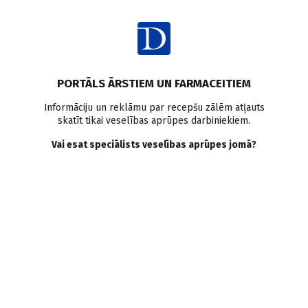
Ienākt
Raksta satura rādītājs
PORTĀLS ĀRSTIEM UN FARMACEITIEM
Intervijas
Hobiji
Ārpus profesijas
Informāciju un reklāmu par recepšu zālēm atļauts
skatīt tikai veselības aprūpes darbiniekiem.
INGUNA ZUPA: Dārzam
Vai esat speciālists veselības aprūpes jomā?
punktu nepieliksi
I. Kalniņa
03.08.2016.