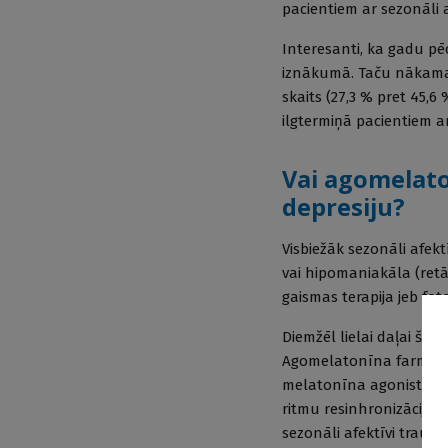
pacientiem ar sezonāli 
Interesanti, ka gadu pēc
iznākumā. Taču nākama
skaits (27,3 % pret 45,6 
ilgtermiņā pacientiem a
Vai agomelat
depresiju?
Visbiežāk sezonāli afek
vai hipomaniakāla (retā
gaismas terapija jeb foto
Diemžēl lielai daļai šo
Agomelatonīna farmakol
melatonīna agonists un 
ritmu resinhronizācija,
sezonāli afektīvi traucē