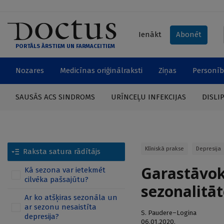
Ienākt
Abonēt
PORTĀLS ĀRSTIEM UN FARMACEITIEM
Nozares
Medicīnas oriģinālraksti
Ziņas
Personīb
SAUSĀS ACS SINDROMS
URĪNCEĻU INFEKCIJAS
DISLI
Klīniskā prakse
Depresija
Raksta satura rādītājs
Garastāvok
Kā sezona var ietekmēt
cilvēka pašsajūtu?
sezonalitāt
Ar ko atšķiras sezonāla un
ar sezonu nesaistīta
S. Paudere–Logina
depresija?
06.01.2020.