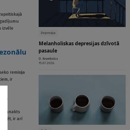
rapeitiskajā
 gadījumu
s izvēle
Depresija
Melanholiskas depresijas dzīvotā
sezonālu
pasaule
O. Krumholcs
15.07.2026.
seko remisija
iem, ir
šana.
ir
 diennakts
erēt, ir arī