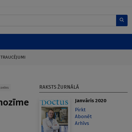
 TRAUCĒJUMI
RAKSTS ŽURNĀLĀ
onīns
 nozīme
Janvāris 2020
Pirkt
Abonēt
Arhīvs