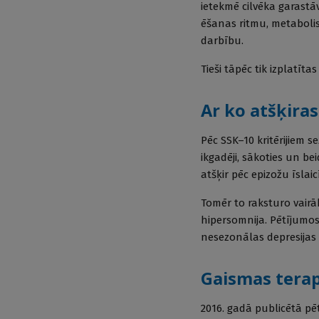
ietekmē cilvēka garastāvo
ēšanas ritmu, metaboli
darbību.
Tieši tāpēc tik izplatīta
Ar ko atšķiras
Pēc SSK–10 kritērijiem 
ikgadēji, sākoties un b
atšķir pēc epizožu īslai
Tomēr to raksturo vairāk
hipersomnija. Pētījumos
nesezonālas depresijas
Gaismas terapi
2016. gadā publicētā pēt