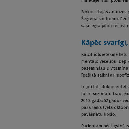
minētajiem simptomiem p
Bioķīmiskajās analīzēs p
Šēgrena sindromu. Pēc 
sasniegta pilna remisij
Kāpēc svarīgi
Kalcitriols ietekmē liel
mentālo veselību. Depr
pazeminātu D vitamīna l
īpaši tā saikni ar hipo
Ir ļoti labi dokumentēt
lomu sezonālu traucēju
2010. gadā: 52 gadus ve
pašā laikā (vēlā oktobr
pavājinātu libido.
Pacientam pēc ilgstošas