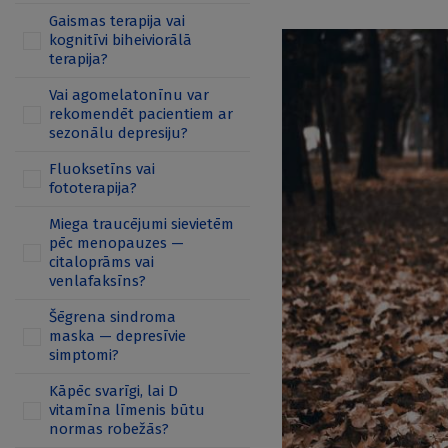
Gaismas terapija vai
kognitīvi biheiviorālā
terapija?
Vai agomelatonīnu var
rekomendēt pacientiem ar
sezonālu depresiju?
Fluoksetīns vai
fototerapija?
Miega traucējumi sievietēm
pēc menopauzes —
citaloprāms vai
venlafaksīns?
Šēgrena sindroma
maska — depresīvie
simptomi?
Kāpēc svarīgi, lai D
vitamīna līmenis būtu
normas robežās?