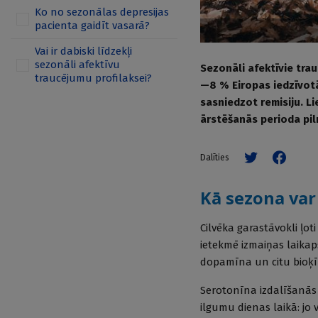
Ko no sezonālas depresijas
pacienta gaidīt vasarā?
Vai ir dabiski līdzekļi
sezonāli afektīvu
Sezonāli afektīvie tra
traucējumu profilaksei?
—8 % Eiropas iedzīvotā
sasniedzot remisiju. L
ārstēšanās perioda pil
Dalīties
Kā sezona var
Cilvēka garastāvokli ļo
ietekmē izmaiņas laikap
dopamīna un citu bioķīm
Serotonīna izdalīšanās 
ilgumu dienas laikā: jo 