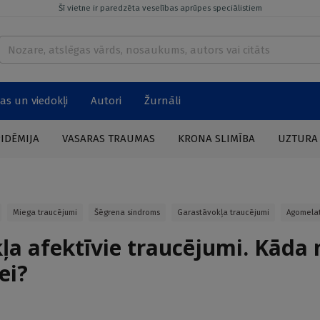
Šī vietne ir paredzēta veselības aprūpes speciālistiem
as un viedokļi
Autori
Žurnāli
PIDĒMIJA
VASARAS TRAUMAS
KRONA SLIMĪBA
UZTURA
Miega traucējumi
Šēgrena sindroms
Garastāvokļa traucējumi
Agomelat
ļa afektīvie traucējumi. Kāda
ei?