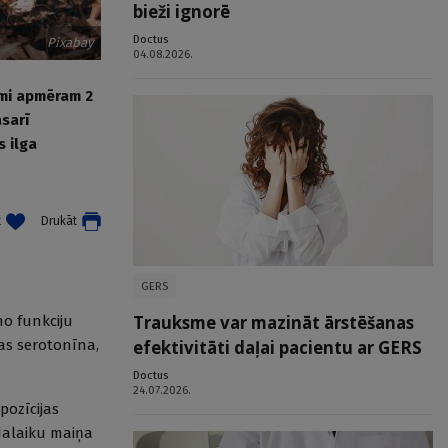
bieži ignorē
Doctus
Pixabay
04.08.2026.
ami apmēram 2
sarī
s ilga
t
Drukāt
GERS
Trauksme var mazināt ārstēšanas
no funkciju
ņas serotonīna,
efektivitāti daļai pacientu ar GERS
Doctus
24.07.2026.
pozīcijas
adalaiku maiņa