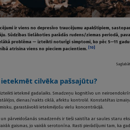
ucējumi ir viens no depresīvo traucējumu apakštipiem, sastop
ju. Sūdzības lielākoties parādās rudens/ziemas periodā, pava
ielākā problēma — izteikti noturīgi simptomi, ko pēc 5—11 gadu
[
10
]
nībā atrisina viens no pieciem pacientiem.
Saglabā
 ietekmēt cilvēka pašsajūtu?
ti izteikti ietekmē gadalaiks. Smadzeņu kognitīvo un neiroendokrī
stākļos, dienas/nakts ciklā, afektu kontrolē. Konstatētas izmai
isku, garastāvokli ietekmējošu vielu koncentrācijā.
un pārveidošanās smadzenēs ir tieši saistīta ar saules staru eks
vairāk gaismas, jo vairāk serotonīna. Rasti pierādījumi tam, ka g