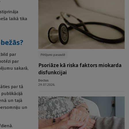
.
stiprināja
ša laikā tika
obežās?
tbild par
Pētījumi pasaulē
otēzi par
Psoriāze kā riska faktors miokarda
cējumu sakarā,
disfunkcijai
Doctus
29.07.2026.
āties par tā
publikācijā
ienā un tajā
ipersomniju un
/dienā.