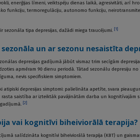
kli, enerģijas līmeni, veiktspēju dienas laikā, agresivitāti, arī hr
sko funkciju, termoregulāciju, autonomo funkciju, neirotransmi
[
1
]
s ir sezonāla tipa depresijas, dažādi miega traucējumi.
 sezonāla un ar sezonu nesaistīta dep
sezonālas depresijas gadījumā jābūt vismaz trim secīgām depresij
eidzoties apmēram 90 dienu periodā. Tātad sezonālu depresiju n
cīguma, nevis specifiskiem simptomiem.
i atipiski depresijas simptomi: palielināta apetīte, svara pieaugu
 rasta saistība ar izteiktāk pavājinātām darba un kognitīvajām
[
2
]
 gadījumā.
ja vai kognitīvi biheiviorālā terapija?
ījumā salīdzināta kognitīvi biheiviorālā terapija (KBT) un gaismas