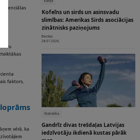
Kafija
m potenciālas
Kofeīns un sirds un asinsvadu
slimības: Amerikas Sirds asociācijas
zinātnisks paziņojums
Doctus
28.07.2026.
ektīvu
zteiktākas
acienta
ais faktors,
aloprāms
Statistika
Gandrīz divas trešdaļas Latvijas
jāņem vērā, ka
iedzīvotāju ikdienā kustas pārāk
dzīvotājiem