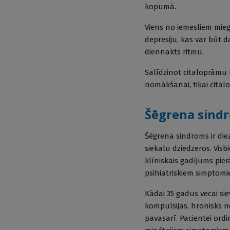
kopumā.
Viens no iemesliem mieg
depresiju, kas var būt d
diennakts ritmu.
Salīdzinot citaloprāmu u
nomākšanai, tikai cital
Šēgrena sind
Šēgrena sindroms ir di
siekalu dziedzeros. Vis
klīniskais gadījums pie
psihiatriskiem simptomi
Kādai 35 gadus vecai sie
kompulsijas, hronisks n
pavasarī. Pacientei ord