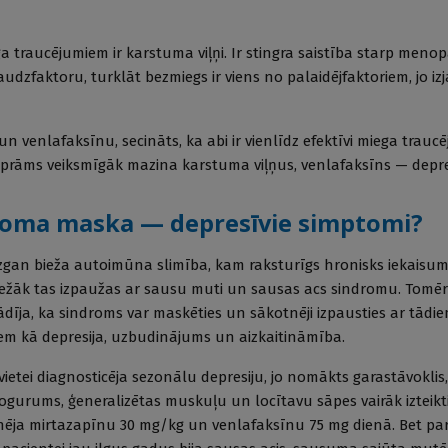
a traucējumiem ir karstuma viļņi. Ir stingra saistība starp meno
audzfaktoru, turklāt bezmiegs ir viens no palaidējfaktoriem, jo iz
n venlafaksīnu, secināts, ka abi ir vienlīdz efektīvi miega trau
oprāms veiksmīgāk mazina karstuma viļņus, venlafaksīns — depre
roma maska — depresīvie simptomi?
ezgan bieža autoimūna slimība, kam raksturīgs hronisks iekaisu
biežāk tas izpaužas ar sausu muti un sausas acs sindromu. Tomē
rādīja, ka sindroms var maskēties un sākotnēji izpausties ar tādi
em kā depresija, uzbudinājums un aizkaitināmība.
vietei diagnosticēja sezonālu depresiju, jo nomākts garastāvoklis,
ogurums, ģeneralizētas muskuļu un locītavu sāpes vairāk izteikt
inēja mirtazapīnu 30 mg/kg un venlafaksīnu 75 mg dienā. Bet para