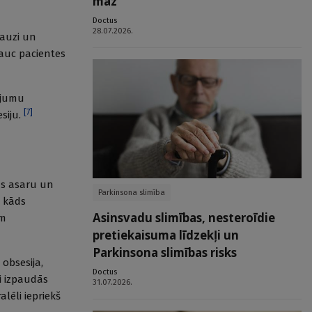
maz
Doctus
28.07.2026.
pauzi un
jauc pacientes
cējumu
[
7
]
siju.
ms asaru un
Parkinsona slimība
r kāds
Asinsvadu slimības, nesteroīdie
em
pretiekaisuma līdzekļi un
Parkinsona slimības risks
 obsesija,
Doctus
i izpaudās
31.07.2026.
lēli iepriekš