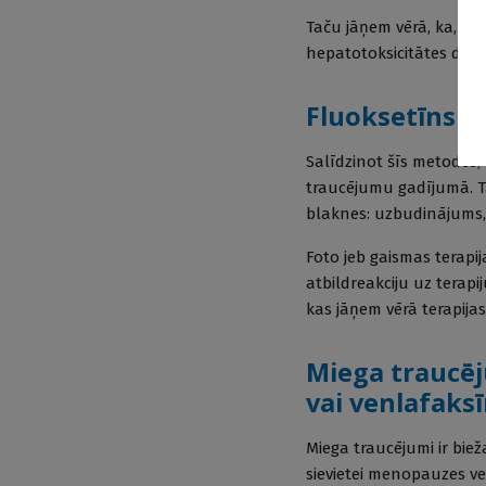
Taču jāņem vērā, ka, noz
[
hepatotoksicitātes dēļ.
Fluoksetīns va
Salīdzinot šīs metodes,
traucējumu gadījumā. Ta
blaknes: uzbudinājums, 
Foto jeb gaismas terapi
atbildreakciju uz terapij
kas jāņem vērā terapijas
Miega traucē
vai venlafaks
Miega traucējumi ir bie
sievietei menopauzes ve