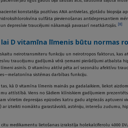
acientei jau ilgus gadus bija sausas acis, sausuma sajūta mutē
acientei konstatēja pozitīvas ANA antivielas, gļotādu biopsija ap
hidroksihlorokvīna sulfāta pievienošanas antidepresantiem mēne
[
8
]
a un depresīvie traucējumi nākamajā pavasarī neatkārtojās.
, lai D vitamīna līmenis būtu normas r
u skaitu neirotransmiteru funkciju un neirotropos faktorus, kas a
esīvu traucējumu gadījumā vērā ņemami pierādījumi atbalsta hip
īmeni asinīs. D vitamīnu aktīvi pēta arī sezonālu afektīvu trau
fīzes—melatonīna sistēmas darbības funkciju.
s tas, kā D vitamīna līmenis mainās pa gadalaikiem, liekot aizdom
mu attīstībā. Viens no šādiem klīniskiem gadījumiem prezentēts 
cam vīrietim depresijas epizodes katru gadu atgriezās aptuveni v
ī) ar izteikti nomāktu garastāvokli, astēniju, interešu zudumu, h
 citu medikamentu lietošanas izrakstīja holekalciferolu 4000 DV