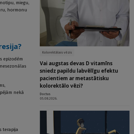
onotipu, miegu,
teru, hormonu
resija?
Kolorektālais vēzis
as epizodēm
Vai augstas devas D vitamīns
o nesezonālas
sniedz papildu labvēlīgu efektu
pacientiem ar metastātisku
kolorektālo vēzi?
ms,
 spējām nekā
Doctus
05.08.2026.
 terapija