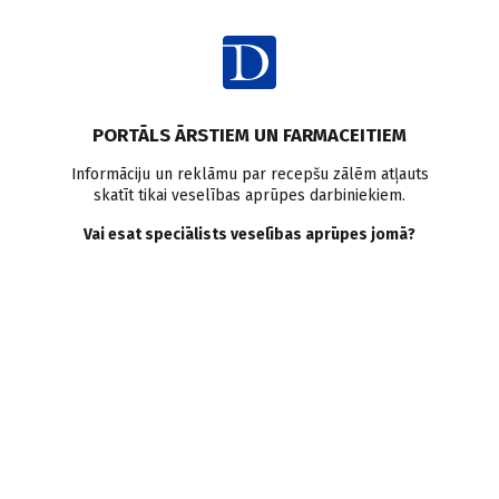
Ienākt
Raksta satura rādītājs
PORTĀLS ĀRSTIEM UN FARMACEITIEM
Klīniskā prakse
Informāciju un reklāmu par recepšu zālēm atļauts
skatīt tikai veselības aprūpes darbiniekiem.
Holedoholitiāzes minimāli
Vai esat speciālists veselības aprūpes jomā?
invazīvas ķirurģiskas
ārstēšanas iespējas –
holedohoskopija
H. Plaudis
,
L. Melberga
,
G. Pupelis
,
S. Goldberga
,
I. Kazaka
,
K. Atstupenis
14.11.2013.
Žultsakmeņu slimība ir viena no biežākajām kuņģa-zarnu
trakta slimībām Rietumu populācijā. Simptomātiskas
žultsakmeņu slimības (ŽAS) un komplicētas žultsakmeņu