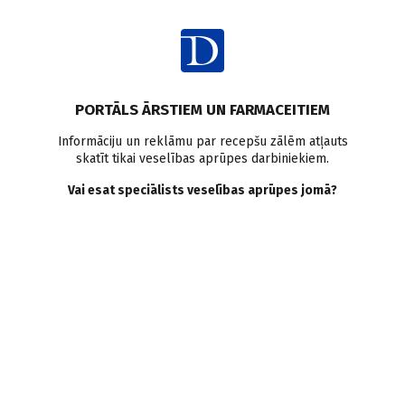
Ienākt
Raksta satura rādītājs
PORTĀLS ĀRSTIEM UN FARMACEITIEM
Klīniskā prakse
Hroniska venoza mazspēja
Vēnu varikoze
Informāciju un reklāmu par recepšu zālēm atļauts
skatīt tikai veselības aprūpes darbiniekiem.
Hroniska venoza mazspēja*
Vai esat speciālists veselības aprūpes jomā?
ārsta ikdienas praksē
J. Rīts
,
A. Rīts
,
I. Bruņenieks
11.05.2023.