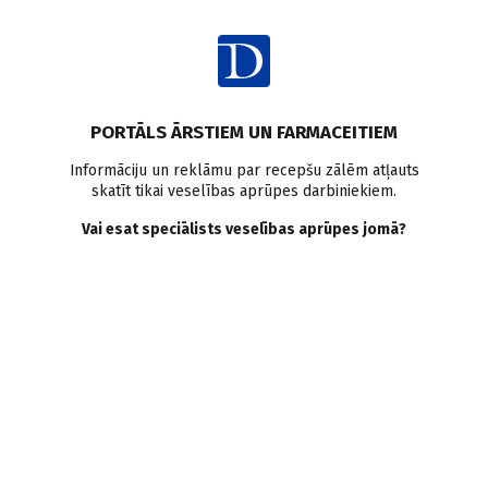
Ienākt
Raksta satura rādītājs
PORTĀLS ĀRSTIEM UN FARMACEITIEM
Klīniskā prakse
Dziļo vēnu tromboze
Kompresijas terapija
Informāciju un reklāmu par recepšu zālēm atļauts
skatīt tikai veselības aprūpes darbiniekiem.
Antikoagulanti
COVID-19
Vai esat speciālists veselības aprūpes jomā?
Dziļo vēnu tromboze
klīniskajā praksē
R. Luņins
,
S. Prāve
21.09.2021.