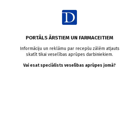
Ienākt
Raksta satura rādītājs
PORTĀLS ĀRSTIEM UN FARMACEITIEM
Klīniskā prakse
Akne
Policistisko olnīcu sindroms
Informāciju un reklāmu par recepšu zālēm atļauts
skatīt tikai veselības aprūpes darbiniekiem.
Aknes ārstēšana
Vai esat speciālists veselības aprūpes jomā?
Pieaugušo akne
G. Bērziņa
,
E. Sālījuma
,
O. Prokofjeva
26.09.2023.