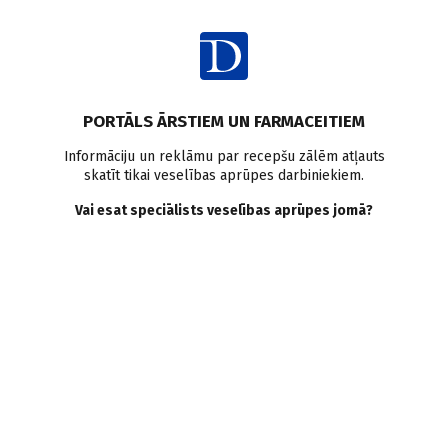
Ienākt
Raksta satura rādītājs
PORTĀLS ĀRSTIEM UN FARMACEITIEM
Klīniskā prakse
Apskats
B vitamīni
C vitamīns
Informāciju un reklāmu par recepšu zālēm atļauts
skatīt tikai veselības aprūpes darbiniekiem.
Vitamīni — nepieciešamība
Vai esat speciālists veselības aprūpes jomā?
vai modes tendence? Ūdenī
šķīstošie vitamīni
V. Skuja
,
B. Jurševska
22.04.2021.