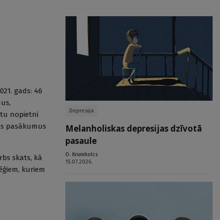
021. gads: 46
mus,
Depresija
etu nopietni
ātes pasākumus
Melanholiskas depresijas dzīvotā
pasaule
O. Krumholcs
rbs skats, kā
15.07.2026.
lēģiem, kuriem