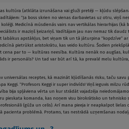
as kultūra (atklāta izrunāšana vai gluži pretēji — kļūdu slēpša
vadītājiem: “Ja boss skrien no vienas darbavietas uz otru, viņš n
i kolēģi. Medicīnā mūsdienās vairs nav vertikālas hierarhijas (kā
peciālists ir maziņš ķeizariņš. Vadītājam jau nav nemaz tik daudz to
et labākus apstākļus, bet viņam tik un tā jāturpina “kopdzīve” ar
cīnā pietrūkst aristokrātu, kas veido kultūru. Šodien priekšplā
 cena par to — kultūras neesība. Kultūra nenāk no augšas, kul
āds ir personāls? Un tad var būt arī tā, ka prevalē melu kultūra
nav universālas receptes, kā mazināt kļūdīšanās risku, taču savu 
apa Keggi. “Profesors Keggi ir super indivīds! Viņš ieguvis milzu r
vība bija spļāviena vērta un kur strādāt vajadzēja neiedomājamo
ru pieskata komanda, kas noņem visu birokrātisko un tehnisko slo
rofesionāli (gūža un celis). Arī mana pieeja ir neapkalpot lielas 
rētā pacienta problēmā. Protams, tas nestrādā uzņemšanas nodaļ
egadījums un...?