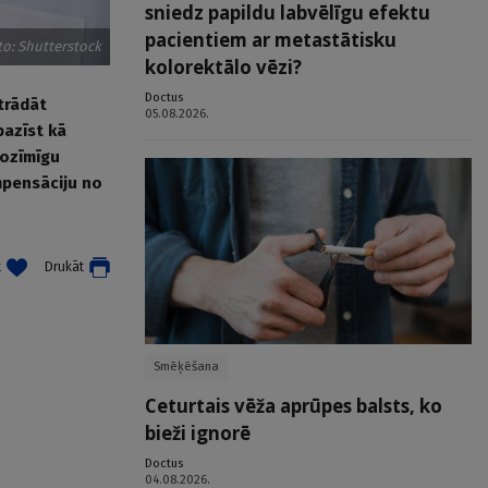
sniedz papildu labvēlīgu efektu
pacientiem ar metastātisku
to: Shutterstock
kolorektālo vēzi?
Doctus
strādāt
05.08.2026.
pazīst kā
nozīmīgu
ompensāciju no
t
Drukāt
Smēķēšana
Ceturtais vēža aprūpes balsts, ko
bieži ignorē
Doctus
04.08.2026.