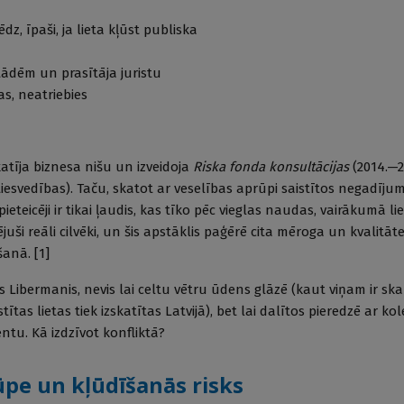
dz, īpaši, ja lieta kļūst publiska
tādēm un prasītāja juristu
s, neatriebies
atīja biznesa nišu un izveidoja
Riska fonda konsultācijas
(2014.—2
iesvedības). Taču, skatot ar veselības aprūpi saistītos negadīju
eteicēji ir tikai ļaudis, kas tīko pēc vieglas naudas, vairākumā li
ējuši reāli cilvēki, un šis apstāklis paģērē cita mēroga un kvalit
anā. [1]
 Libermanis, nevis lai celtu vētru ūdens glāzē (kaut viņam ir ska
ītas lietas tiek izskatītas Latvijā), bet lai dalītos pieredzē ar ko
entu. Kā izdzīvot konfliktā?
ūpe un kļūdīšanās risks