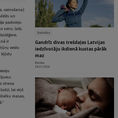
na, vainošana)
esēdēs un
 bija padomju
 sviru, labi,
Statistika
 kolēģiem.
nā ir
Gandrīz divas trešdaļas Latvijas
tūru veido
iedzīvotāju ikdienā kustas pārāk
, kļūdu
maz
Doctus
28.07.2026.
pieeju
ūdījumu
s stresa
dzi, lai viņš
cilvēku masas,
ā.”