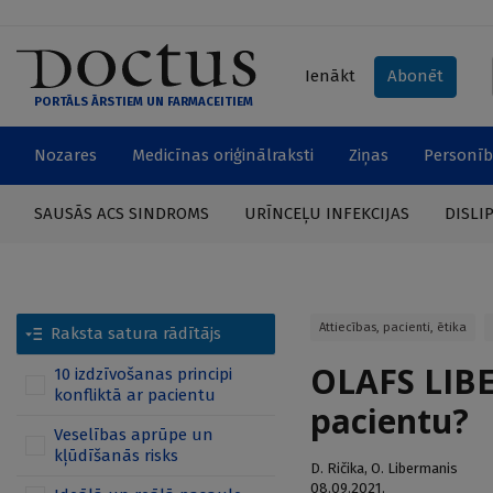
Ienākt
Abonēt
PORTĀLS ĀRSTIEM UN FARMACEITIEM
Nozares
Medicīnas oriģinālraksti
Ziņas
Personīb
SAUSĀS ACS SINDROMS
URĪNCEĻU INFEKCIJAS
DISLI
Attiecības, pacienti, ētika
Raksta satura rādītājs
OLAFS LIBE
10 izdzīvošanas principi
konfliktā ar pacientu
pacientu?
Veselības aprūpe un
kļūdīšanās risks
D. Ričika
,
O. Libermanis
08.09.2021.