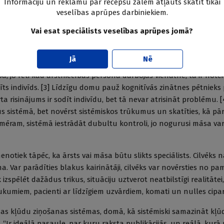
Informāciju un reklāmu par recepšu zālēm atļauts skatīt tikai
veselības aprūpes darbiniekiem.
lā pasaule
Vai esat speciālists veselības aprūpes jomā?
tras universitātes profesors Džeims Rīzons, kurš pētījis drošuma
prūpē, norāda: pasākumi, kas vērsti uz sliktajām beigām, uz pā
Jā
Nē
dīšanu, disciplinārlietas ierosināšanu, pārkvalifikāciju, ir novecoj
ba, jo reti kad ārstniecības persona darbojas vienatnē, tā ir notei
īts indivīds. [3] Līdzīgu domu pauž kognitīvās zinātnes pētnieks
 risinājums ir sodīt indivīdu, bet tā nevar atrisināt problēmu. 
us sistēmā, bet novērst sistēmiskos trūkumus un skatīties, kā pā
iemēram, sistēmā iestrādāt dubultu kontroli, jo nogurusi māsa va
enotiek tāpēc, ka ārsts vai māsa būtu slikts speciālists. Cilvēks 
a. Var parādīties blakus kairinātāji, cilvēks var novērsties no p
spēlēt dažādus trikus, situāciju uztverot neatbilstīgi realitātei
ukumiem, pacienti ar līdzīgiem uzvārdiem, komati un nulles ciparo
as kļūdu ziņošanas sistēmas, domā, kā sistēmiski samazināt kļūd
u... “Ir ideālā pasaule, par kuru raksta publikācijās, un reālā, kur