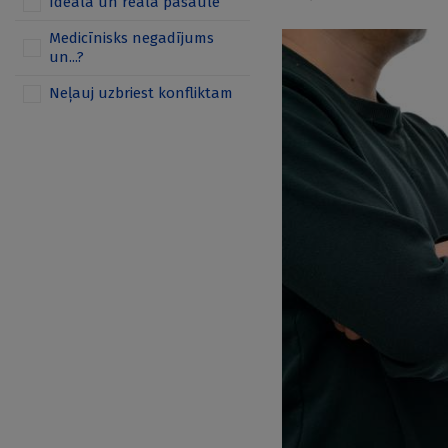
Ideālā un reālā pasaule
Medicīnisks negadījums
un...?
Neļauj uzbriest konfliktam