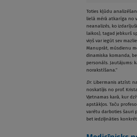
Toties kļūdu analizēšan
lielā mērā atkarīga no 
neanalizēs, ko izdarījuš
laikos), tagad jebkurš s
viņš var iegūt sev mazli
Manuprāt, mūsdienu medi
dinamiska komanda, bet
personāls. Jautājums: k
norakstīšana.”
Dr
. Libermanis atzīst: 
noskatījis no prof. Krist
Vjetnamas karā, kur dzī
apstākļos. Taču profeso
varētu darboties šauri p
bet iedziļināties konk
Medicīnisks n