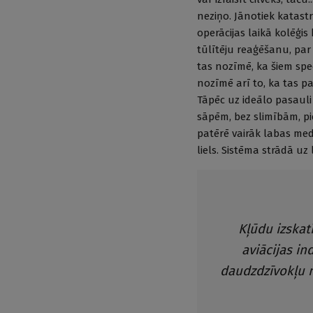
neziņo. Jānotiek katastr
operācijas laikā kolēģis
tūlītēju reaģēšanu, pa
tas nozīmē, ka šiem spec
nozīmē arī to, ka tas 
Tāpēc uz ideālo pasauli 
sāpēm, bez slimībām, pie
patērē vairāk labas med
liels. Sistēma strādā uz 
Kļūdu izskat
aviācijas ind
daudzdzīvokļu n