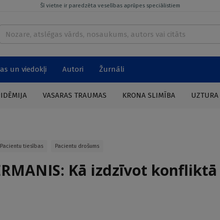
Šī vietne ir paredzēta veselības aprūpes speciālistiem
as un viedokļi
Autori
Žurnāli
PIDĒMIJA
VASARAS TRAUMAS
KRONA SLIMĪBA
UZTURA
Pacientu tiesības
Pacientu drošums
RMANIS: Kā izdzīvot konfliktā