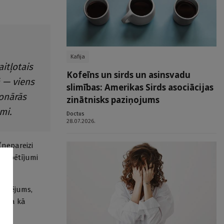
Kafija
itļotais
Kofeīns un sirds un asinsvadu
ā — viens
slimības: Amerikas Sirds asociācijas
ionārās
zinātnisks paziņojums
mi.
Doctus
28.07.2026.
(nepareizi
iju pētījumi
kaitējums,
rtēta kā