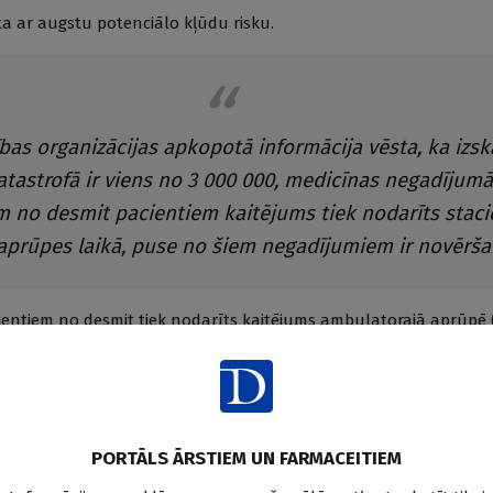
ta ar augstu potenciālo kļūdu risku.
bas organizācijas apkopotā informācija vēsta, ka izska
katastrofā ir viens no 3 000 000, medicīnas negadījum
m no desmit pacientiem kaitējums tiek nodarīts stac
aprūpes laikā, puse no šiem negadījumiem ir novērša
ientiem no desmit tiek nodarīts kaitējums ambulatorajā aprūpē 
ini izrakstīta recepte, nepareizi lietoti medikamenti utt.). Autops
i 10 % gadījumu veicinājusi diagnostikas kļūda. [2]
 darbojas tiesiskais mehānisms: ja ārstniecības procesā nodarīts 
stniecības riska fondā, lai saņemtu atlīdzību, ja sūdzība tiks izvē
PORTĀLS ĀRSTIEM UN FARMACEITIEM