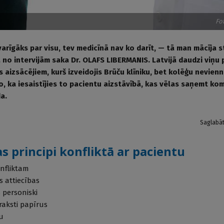
Fo
varīgāks par visu, tev medicīnā nav ko darīt, — tā man mācīja 
 no intervijām saka Dr. OLAFS LIBERMANIS. Latvijā daudzi viņu 
s aizsācējiem, kurš izveidojis Brūču klīniku, bet kolēģu nevien
to, ka iesaistījies to pacientu aizstāvībā, kas vēlas saņemt k
a.
Saglabā
s principi konfliktā ar pacientu
onfliktam
s attiecības
 personiski
aksti papīrus
u