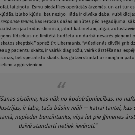
ofai, lai ziņotu. Esmu piedalījies operācijās ārzemēs, un arī tur e
 kļūdās, izlabo kļūdu, bet neziņo. Tāda ir cilvēka daba. Publikācija
r
response teams
, kas ierodas dažas minūtes pēc negadījuma, sāk
iālistiem jāatrodas slimnīcā, jābūt kabinetam, algai, autostāvvie
paņems līdzekļus no limitētā budžeta un darbā nevarēs pieņemt 
skatos skeptiski,” spriež
Dr
. Libermanis. “Mūsdienās cilvēki grib d
aug pacientu skaits, ir vairāk diagnožu, vairāk ārstēšanas iespēj
icīnas, bet speciālistu skaits, kas gatavi strādāt ar smagām pato
lieliem apgriezieniem.
īšanas sistēma, kas nāk no kodolrūpniecības, no naft
ustrijas, ir laba, taču būsim reāli — katrai tantei, kas 
amā, nepieder benzīntanks, viņa iet pie ģimenes ārst
dzīvē standarti netiek ievēroti.”