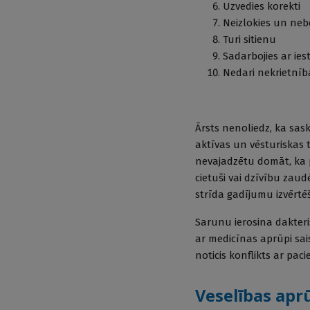
Uzvedies korekti
Neizlokies un nebē
Turi sitienu
Sadarbojies ar ies
Nedari nekrietnība
Ārsts nenoliedz, ka sask
aktīvas un vēsturiskas t
nevajadzētu domāt, ka pi
cietuši vai dzīvību zaud
strīda gadījumu izvērtēš
Sarunu ierosina dakteris
ar medicīnas aprūpi saist
noticis konflikts ar paci
Veselības apr