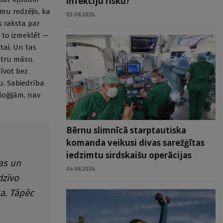
infekciju risku?
smu redzējis, ka
03.08.2026.
s raksta par
 to izmeklēt —
tai. Un tas
otru māsu.
zīvot bez
u. Sabiedrība
loģijām, nav
Bērnu slimnīcā starptautiska
komanda veikusi divas sarežģītas
iedzimtu sirdskaišu operācijas
as un
04.08.2026.
dzīvo
a. Tāpēc