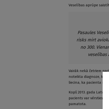
Veselības aprūpe saistī
Pasaules Veselī
risks mirt avio
no 300. Viena
veselības 
Vairāk nekā četriem pac
noteikta diagnoze, kļūda
liecina, ka pacienta nāv
Kopš 2013. gada Latvijā
pacients var vērsties Ār
pamatota.