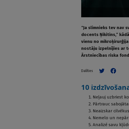
“Ja slimnieks tev nav s
docents Ņikitins,” kādā
vienu no mikroķirurģija
nostāju izpelnījies ar 
Ārstniecības riska fond
Dalīties
10 izdzīvošana
Neļauj uzbriest k
Pārtrauc sabojāta
Neaizskar cilvēkus
Nemelo un nepārr
Analizē savu kļūd