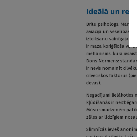
Ideālā un reā
Britu psihologs, Mančes
aviācijā un veselības a
izteikšanu vainīgajam, so
ir maza koriģējoša vērtī
mehānisms, kurā iesaist
Dons Normens: standarta
ir nevis nomainīt cilvēk
cilvēciskos faktorus (p
devas).
Negadījumi lielākoties n
kļūdīšanās ir neizbēgam
Mūsu smadzenēm patīk iz
zāles ar līdzīgiem nosa
Slimnīcās ievieš anonīm
var izraisīt cilvēks, tač