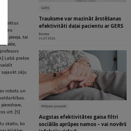
GERS
Trauksme var mazināt ārstēšanas
 aspektus
efektivitāti daļai pacientu ar GERS
rmetumu
Doctus
usi pieeja, tai
24.07.2026.
kta vide,
 profesors
[4] Labā prakse
rvaldīt
r sajaukt zāļu
nav robots un
amatdarbības.
, piemēram,
Pētījumi pasaulē
s utt. [5]
Augstas efektivitātes gaisa filtri
sociālās aprūpes namos – vai novērš
u skaitu, ko
ā par kļūdām