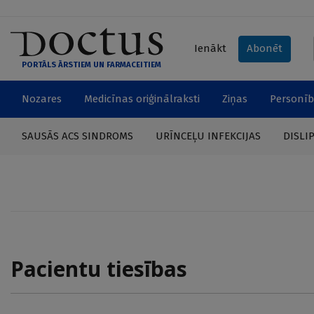
Ienākt
Abonēt
PORTĀLS ĀRSTIEM UN FARMACEITIEM
Nozares
Medicīnas oriģinālraksti
Ziņas
Personīb
SAUSĀS ACS SINDROMS
URĪNCEĻU INFEKCIJAS
DISLI
Pacientu tiesības