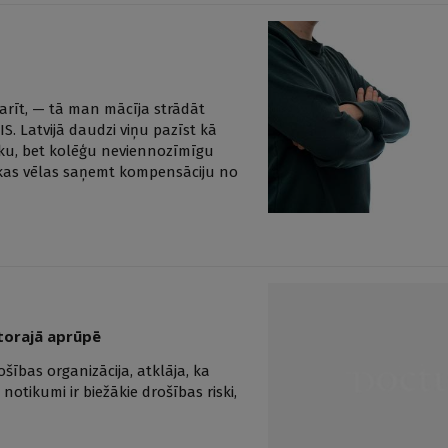
darīt, — tā man mācīja strādāt
S. Latvijā daudzi viņu pazīst kā
īniku, bet kolēģu neviennozīmīgu
bā, kas vēlas saņemt kompensāciju no
atorajā aprūpē
ības organizācija, atklāja, ka
tikumi ir biežākie drošības riski,