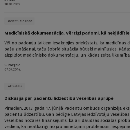
30.10.2019.
Pacientu tiesības
Medicīniskā dokumentācija. Vērtīgi padomi, kā nekļūdītie
Vēl no padomju laikiem iesakņojies priekšstats, ka medicīnas
pašu zināšanai, taču šobrīd situācija būtiski mainījusies. Kādas
aizpildot medicīnisko dokumentāciju, un kādas zelta likumības
S. Razgale
07.07.2014.
Līdzestība
Diskusija par pacientu līdzestību veselības aprūpē
Pirmdien, 2013. gada 17. jūnijā Pacientu ombuds organizēja eks
pacientu līdzestību. Gan bēdīgie Latvijas iedzīvotāju veselības
veselības nozares finansējums, kā arī daudzas sociālas prob
veidiem, kā neatkarīgi no jau minētajām problēmām, iespējams