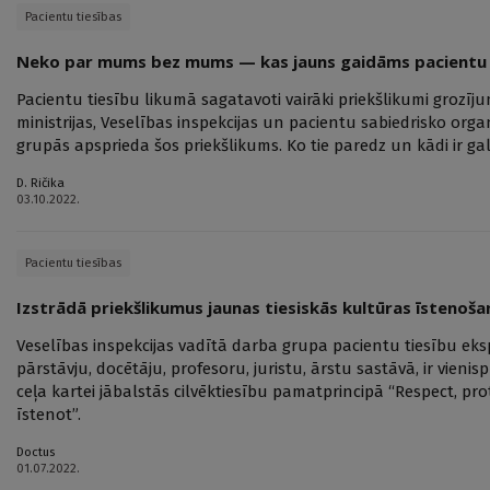
Pacientu tiesības
Neko par mums bez mums — kas jauns gaidāms pacientu 
Pacientu tiesību likumā sagatavoti vairāki priekšlikumi grozī
ministrijas, Veselības inspekcijas un pacientu sabiedrisko organ
grupās apsprieda šos priekšlikums. Ko tie paredz un kādi ir ga
D. Ričika
03.10.2022.
Pacientu tiesības
Izstrādā priekšlikumus jaunas tiesiskās kultūras īstenoša
Veselības inspekcijas vadītā darba grupa pacientu tiesību eks
pārstāvju, docētāju, profesoru, juristu, ārstu sastāvā, ir vienis
ceļa kartei jābalstās cilvēktiesību pamatprincipā “Respect, protec
īstenot”.
Doctus
01.07.2022.