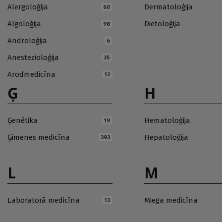
Alergoloģija
Dermatoloģija
60
Algoloģija
Dietoloģija
98
Androloģija
6
Anestezioloģija
35
Arodmedicīna
12
Ģ
H
Ģenētika
Hematoloģija
19
Ģimenes medicīna
Hepatoloģija
393
L
M
Laboratorā medicīna
Miega medicīna
13