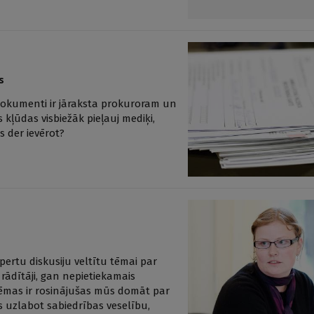
s
 dokumenti ir jāraksta prokuroram un
 kļūdas visbiežāk pieļauj mediķi,
 der ievērot?
pertu diskusiju veltītu tēmai par
 rādītāji, gan nepietiekamais
lēmas ir rosinājušas mūs domāt par
 uzlabot sabiedrības veselību,