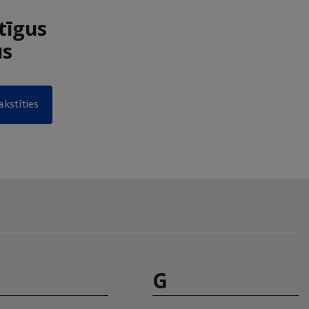
tīgus
us
akstīties
G