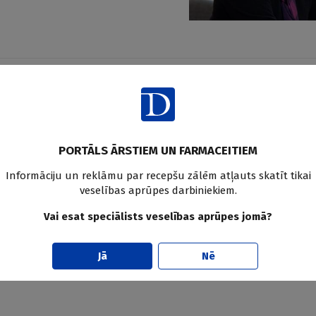
rāk mediķu
ce rāda, ka arvien vairāk mediķu
onsultāciju saņēmēju skaita.
PORTĀLS ĀRSTIEM UN FARMACEITIEM
sta, ka mediķi pārsvarā lūdz
Informāciju un reklāmu par recepšu zālēm atļauts skatīt tikai
problēmas ar pacientu, vai arī
veselības aprūpes darbiniekiem.
ības aprūpes pakalpojumu.
Vai esat speciālists veselības aprūpes jomā?
Jā
Nē