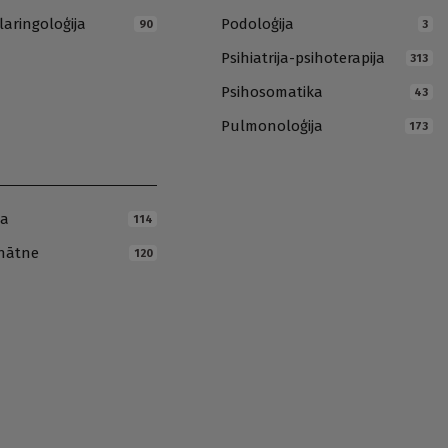
laringoloģija
Podoloģija
90
3
Psihiatrija-psihoterapija
313
Psihosomatika
43
Pulmonoloģija
173
ja
114
inātne
120