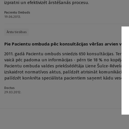
izpratni un efektivizēt ārstēšanās procesu.
Pacientu Ombuds
19.06.2013.
Ārstu tiesības
Pie Pacientu ombuda pēc konsultācijas vēršas arvien vai
2011. gadā Pacientu ombuds sniedzis 650 konsultācijas. Tenden
vaicā pēc padoma un informācijas - pērn tie 18 % no kopējā k
Pacientu ombuda valdes priekšsēdētāja Liene Šulce-Rēvele stā
izskaidrot normatīvos aktus, palīdzēt atrisināt komunikācijas 
palīdzēt konkrēta speciālista pacientiem saņemt kādu vesel
Doctus
29.03.2012.