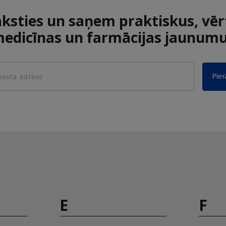
aksties un saņem praktiskus, vēr
edicīnas un farmācijas jaunum
Pier
E
F