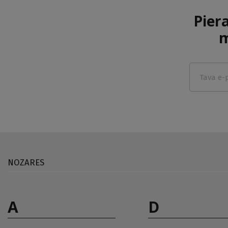
Pier
m
NOZARES
A
D