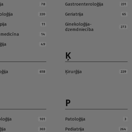
ja
Gastroenteroloģija
78
231
loģija
Geriatrija
220
65
pija
Ginekoloģija-
11
273
dzemdniecība
ā medicīna
14
ģija
49
Ķ
oģija
Ķirurģija
618
229
P
loģija
Patoloģija
101
3
ija
Pediatrija
303
264