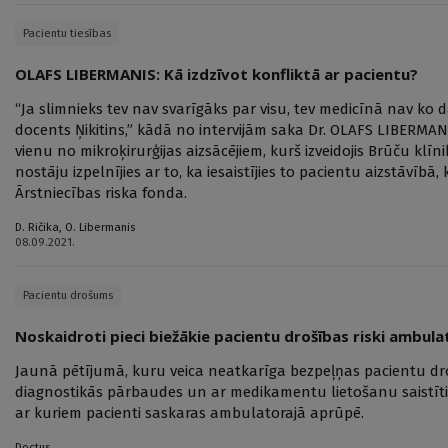
Pacientu tiesības
OLAFS LIBERMANIS: Kā izdzīvot konfliktā ar pacientu?
“Ja slimnieks tev nav svarīgāks par visu, tev medicīnā nav ko 
docents Ņikitins,” kādā no intervijām saka Dr. OLAFS LIBERMANI
vienu no mikroķirurģijas aizsācējiem, kurš izveidojis Brūču kl
nostāju izpelnījies ar to, ka iesaistījies to pacientu aizstāvī
Ārstniecības riska fonda.
D. Ričika
,
O. Libermanis
08.09.2021.
Pacientu drošums
Noskaidroti pieci biežākie pacientu drošības riski ambul
Jaunā pētījumā, kuru veica neatkarīga bezpeļņas pacientu droš
diagnostikās pārbaudes un ar medikamentu lietošanu saistīti no
ar kuriem pacienti saskaras ambulatorajā aprūpē.
Doctus