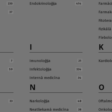
Endokrinoloģija
Farmāci
230
414
Farmako
37
Fitotera
Fizikāl
Flebolo
I
K
Imunoloģija
Kardiol
7
21
Infektoloģija
59
334
Internā medicīna
34
N
O
Narkoloģija
Oftalmo
33
48
Neatliekamā medicīna
Onkoloģ
38