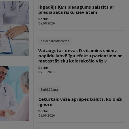
Ikgadējs ĶMI pieaugums saistīts ar
prediabēta risku sievietēm
Doctus
04.08.2026.
Kolorektālais vēzis
Vai augstas devas D vitamīns sniedz
papildu labvēlīgu efektu pacientiem ar
metastātisku kolorektālo vēzi?
Doctus
05.08.2026.
Smēķēšana
Ceturtais vēža aprūpes balsts, ko bieži
ignorē
Doctus
04.08.2026.