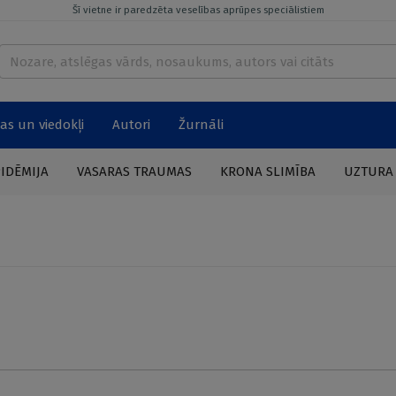
Šī vietne ir paredzēta veselības aprūpes speciālistiem
as un viedokļi
Autori
Žurnāli
PIDĒMIJA
VASARAS TRAUMAS
KRONA SLIMĪBA
UZTURA