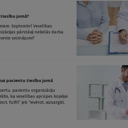
tiesību jomā?
jumiem. Septembrī Veselības
izācijas pārstāvji nelielās darba
lvenie secinājumi?
nai pacientu tiesību jomā
pertu, pacientu organizāciju
prātis, ka veselības aprūpes kopējai
t, fulfil” jeb “ievērot, aizsargāt,