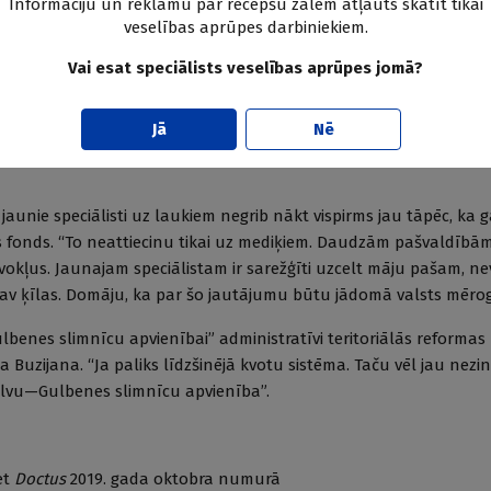
Informāciju un reklāmu par recepšu zālēm atļauts skatīt tikai
veselības aprūpes darbiniekiem.
s centrs ir mazs. Vairāki speciālisti strādā uz 0,2 slodzēm, atbrauc
edēļā. “Domāju: mums nekas īpaši nemainīsies, jo nav vairs ko cen
Vai esat speciālists veselības aprūpes jomā?
āls pieci cilvēki, mums ir divi ģimenes ārsti, divi zobārsti, okulist
nes ārstam ir ap 1500 pacientu. Pārējie nāk ar nosūtījumiem. Jā
Jā
Nē
r izbraukuši — joprojām skaitās mūsu aprūpē, bet dzīvo un strādā Īr
aunie speciālisti uz laukiem negrib nākt vispirms jau tāpēc, ka g
 fonds. “To neattiecinu tikai uz mediķiem. Daudzām pašvaldībām
īvokļus. Jaunajam speciālistam ir sarežģīti uzcelt māju pašam, 
av ķīlas. Domāju, ka par šo jautājumu būtu jādomā valsts mērog
lbenes slimnīcu apvienībai” administratīvi teritoriālās reformas
da Buzijana. “Ja paliks līdzšinējā kvotu sistēma. Taču vēl jau nezi
alvu—Gulbenes slimnīcu apvienība”.
et
Doctus
2019. gada oktobra numurā