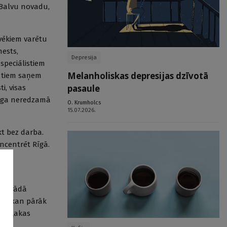
 Balvu novadu,
ilvēkiem varētu
nests,
Depresija
 speciālistiem
Melanholiskas depresijas dzīvotā
ar tiem saņem
pasaule
i, visas
berga neredzamā
O. Krumholcs
15.07.2026.
kt bez darba.
oncentrēt Rīgā.
ie
ā strādā
tas skan pārāk
. Viļakas