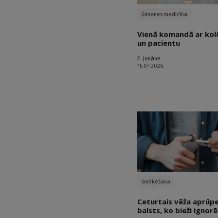
Ģimenes medicīna
Vienā komandā ar kol
un pacientu
E. Jonāne
15.07.2026.
Smēķēšana
Ceturtais vēža aprūp
balsts, ko bieži ignorē