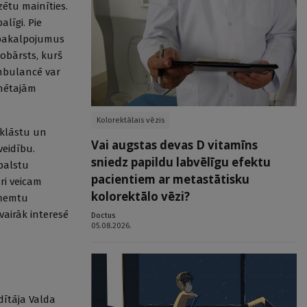
ētu mainīties.
līgi. Pie
s pakalpojumus
zobārsts, kurš
mbulancē var
īmētajām
Kolorektālais vēzis
 klāstu un
Vai augstas devas D vitamīns
eidību.
sniedz papildu labvēlīgu efektu
balstu
pacientiem ar metastātisku
ri veicam
kolorektālo vēzi?
aņemtu
airāk interesē
Doctus
05.08.2026.
dītāja Valda