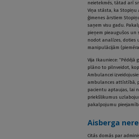
neietekmēs, tātad arī 
Viņa stāsta, ka Stopiņu 
ģimenes ārstiem Stopiņ
saņem visu gadu. Pakalpo
pieņem pieaugušos un s
nodot analīzes, doties
manipulācijām (piemēram
Vija Ikauniece: “Pēdējā
plāno to pilnveidot, k
Ambulancei izveidojusie
ambulances attīstībā, p
pacientu aptaujas, lai
priekšlikumus uzlabojum
pakalpojumu pieejamība, 
Aisberga nere
Citās domās par administ