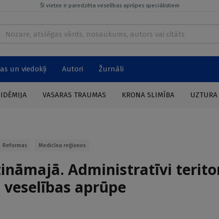
Šī vietne ir paredzēta veselības aprūpes speciālistiem
as un viedokļi
Autori
Žurnāli
PIDĒMIJA
VASARAS TRAUMAS
KRONA SLIMĪBA
UZTURA
Reformas
Medicīna reģionos
ināmajā. Administratīvi terito
 veselības aprūpe