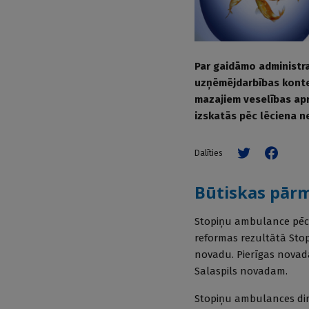
Par gaidāmo administrat
uzņēmējdarbības kontek
mazajiem veselības apr
izskatās pēc lēciena n
Dalīties
Būtiskas pār
Stopiņu ambulance pēc p
reformas rezultātā Stop
novadu. Pierīgas novada
Salaspils novadam.
Stopiņu ambulances dire