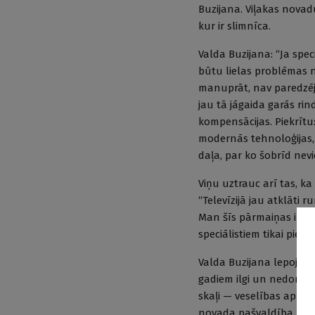
Buzijana. Viļakas novad
kur ir slimnīca.
Valda Buzijana: “Ja speci
būtu lielas problēmas nok
manuprāt, nav paredzējis
jau tā jāgaida garās rin
kompensācijas. Piekrītu: 
modernās tehnoloģijas, 
daļa, par ko šobrīd nev
Viņu uztrauc arī tas, ka
“Televīzijā jau atklāti 
Man šīs pārmaiņas ir gr
speciālistiem tikai pieau
Valda Buzijana lepojas a
gadiem ilgi un nedomā b
skaļi — veselības aprūp
novada pašvaldība mūs 