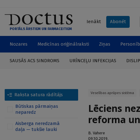
Ienākt
Abonēt
PORTĀLS ĀRSTIEM UN FARMACEITIEM
Nozares
Medicīnas oriģinālraksti
Ziņas
Personīb
SAUSĀS ACS SINDROMS
URĪNCEĻU INFEKCIJAS
DISLI
Veselības aprūpes sistēma
Raksta satura rādītājs
Lēciens nez
Būtiskas pārmaiņas
neparedz
reforma un
Aisberga neredzamā
daļa — tukšie lauki
B. Vahere
09.10.2019.