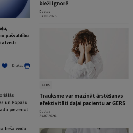
bieži ignorē
Doctus
04.08.2026.
eļu,
mo pašvaldību
 atzīst:
t
Drukāt
GERS
Trauksme var mazināt ārstēšanas
oriālās
lnes un Ropažu
efektivitāti daļai pacientu ar GERS
vadu pievienot
Doctus
24.07.2026.
a tiešā veidā