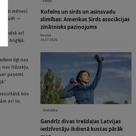
Kafija
Kofeīns un sirds un asinsvadu
 reizi mēnesī.
slimības: Amerikas Sirds asociācijas
tralizēt —
s un
zinātnisks paziņojums
ņem vērā arī
Doctus
28.07.2026.
ijā, Anglijā,
adiem ilgi nav
 nav līdzekļu,
nevar paņemt
ā.”
 rezultātā būs
nām arī to,
Statistika
Gandrīz divas trešdaļas Latvijas
iedzīvotāju ikdienā kustas pārāk