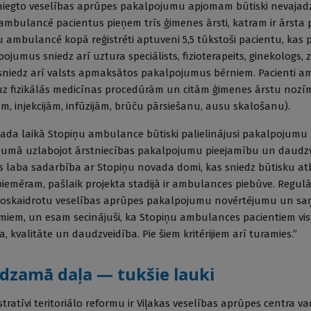
sniegto veselības aprūpes pakalpojumu apjomam būtiski nevajadz
ambulancē pacientus pieņem trīs ģimenes ārsti, katram ir ārsta pa
u ambulancē kopā reģistrēti aptuveni 5,5 tūkstoši pacientu, ka
jumus sniedz arī uztura speciālists, fizioterapeits, ginekologs, 
niedz arī valsts apmaksātos pakalpojumus bērniem. Pacienti a
 uz fizikālās medicīnas procedūrām un citām ģimenes ārstu noz
, injekcijām, infūzijām, brūču pārsiešanu, ausu skalošanu).
 gada laikā Stopiņu ambulance būtiski palielinājusi pakalpojumu
opumā uzlabojot ārstniecības pakalpojumu pieejamību un daudzv
s laba sadarbība ar Stopiņu novada domi, kas sniedz būtisku at
iemēram, pašlaik projekta stadijā ir ambulances piebūve. Regulā
 noskaidrotu veselības aprūpes pakalpojumu novērtējumu un s
iem, un esam secinājuši, ka Stopiņu ambulances pacientiem visv
kvalitāte un daudzveidība. Pie šiem kritērijiem arī turamies.”
dzamā daļa — tukšie lauki
ratīvi teritoriālo reformu ir Viļakas veselības aprūpes centra va