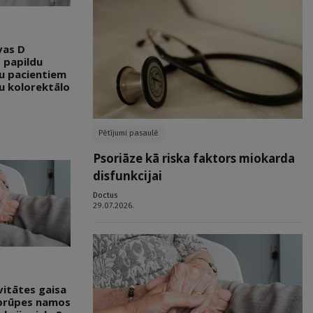
vas D
 papildu
tu pacientiem
u kolorektālo
Pētījumi pasaulē
Psoriāze kā riska faktors miokarda
disfunkcijai
Doctus
29.07.2026.
vitātes gaisa
 aprūpes namos