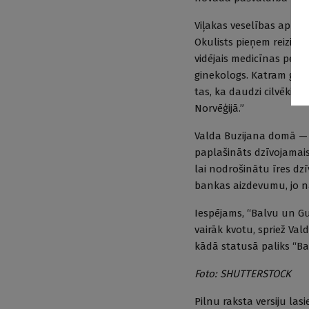
Viļakas veselības aprūpe
Okulists pieņem reizi n
vidējais medicīnas person
ginekologs. Katram ģime
tas, ka daudzi cilvēki i
Norvēģijā.”
Valda Buzijana domā — j
paplašināts dzīvojamais
lai nodrošinātu īres dz
bankas aizdevumu, jo n
Iespējams, “Balvu un Gu
vairāk kvotu, spriež Val
kādā statusā paliks “B
Foto:
SHUTTERSTOCK
Pilnu raksta versiju lasi