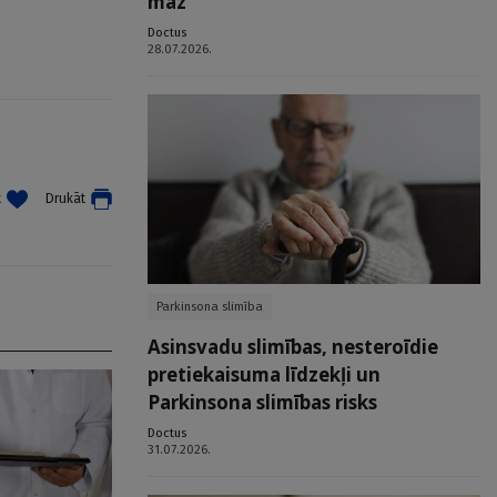
maz
Doctus
28.07.2026.
t
Drukāt
Parkinsona slimība
Asinsvadu slimības, nesteroīdie
pretiekaisuma līdzekļi un
Parkinsona slimības risks
Doctus
31.07.2026.