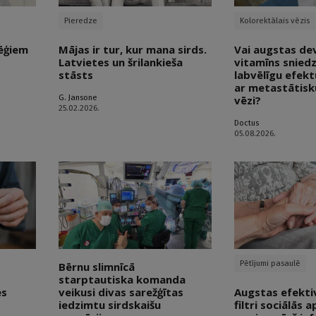
Pieredze
Kolorektālais vēzis
ēģiem
Mājas ir tur, kur mana sirds.
Vai augstas de
Latvietes un šrilankieša
vitamīns sniedz
stāsts
labvēlīgu efek
ar metastātisk
G. Jansone
vēzi?
25.02.2026.
Doctus
05.08.2026.
Pētījumi pasaulē
Bērnu slimnīcā
starptautiska komanda
es
veikusi divas sarežģītas
Augstas efekti
iedzimtu sirdskaišu
filtri sociālās