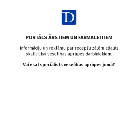
Ienākt
Latvijā
PORTĀLS ĀRSTIEM UN FARMACEITIEM
Atklāta senioru rezidence -
Informāciju un reklāmu par recepšu zālēm atļauts
skatīt tikai veselības aprūpes darbiniekiem.
"Dzintara melodija"
Vai esat speciālists veselības aprūpes jomā?
Doctus
28.06.2013.