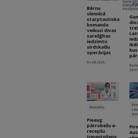
Spēlē klī
Stat
dakteri p
Bērnu
mediķie
slimnīcā
Gan
starptautiska
div
komanda
tre
veikusi divas
Lat
sarežģītas
ied
iedzimtu
ikd
sirdskaišu
kus
operācijas
pār
04.08.2026.
Doct
28.07
Pirm
Statistika
Latv
med
Pieaug
pārrobežu e-
Pir
recepšu
Aus
izmantošana
sli