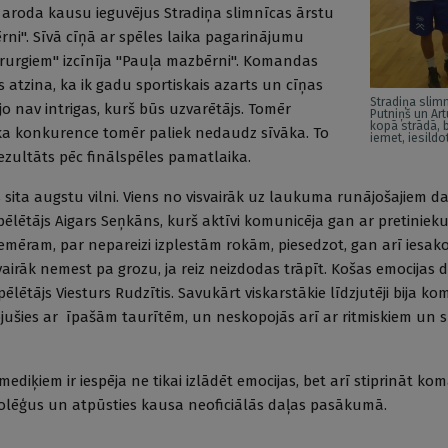
 aroda kausu ieguvējus Stradiņa slimnīcas ārstu
i". Sīvā cīņā ar spēles laika pagarinājumu
irurgiem" izcīnīja "Pauļa mazbērni". Komandas
 atzina, ka ik gadu sportiskais azarts un cīņas
Stradiņa slimn
o nav intrigas, kurš būs uzvarētājs. Tomēr
Putniņš un Art
kopā strādā, 
, ka konkurence tomēr paliek nedaudz sīvāka. To
iemet, iesild
 rezultāts pēc finālspēles pamatlaika.
s sita augstu vilni. Viens no visvairāk uz laukuma runājošajiem da
pēlētājs Aigars Seņkāns, kurš aktīvi komunicēja gan ar pretinie
piemēram, par nepareizi izplestām rokām, piesedzot, gan arī iesak
irāk nemest pa grozu, ja reiz neizdodas trāpīt. Košas emocijas
lētājs Viesturs Rudzītis. Savukārt viskarstākie līdzjutēji bija k
ņojušies ar īpašām taurītēm, un neskopojās arī ar ritmiskiem un 
 mediķiem ir iespēja ne tikai izlādēt emocijas, bet arī stiprināt k
kolēģus un atpūsties kausa neoficiālās daļas pasākumā.