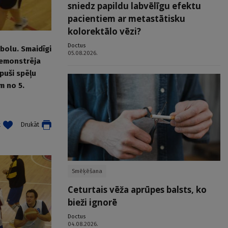
sniedz papildu labvēlīgu efektu
pacientiem ar metastātisku
kolorektālo vēzi?
Doctus
tbolu. Smaidīgi
05.08.2026.
demonstrēja
puši spēļu
m no 5.
t
Drukāt
Smēķēšana
Ceturtais vēža aprūpes balsts, ko
bieži ignorē
Doctus
04.08.2026.