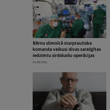
Bērnu slimnīcā starptautiska
komanda veikusi divas sarežģītas
iedzimtu sirdskaišu operācijas
04.08.2026.