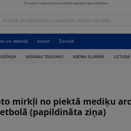
Šī vietne ir paredzēta veselības aprūpes speciālistiem
as un viedokļi
Autori
Žurnāli
PIDĒMIJA
VASARAS TRAUMAS
KRONA SLIMĪBA
UZTURA
oto mirkļi no piektā mediķu ar
tbolā (papildināta ziņa)