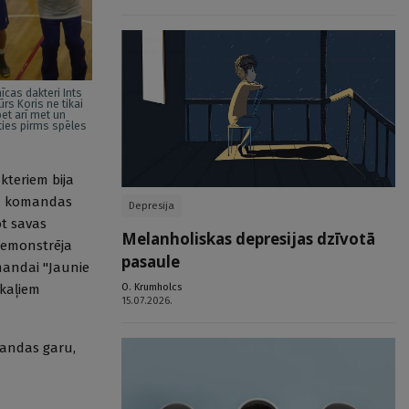
īcas dakteri Ints
ūrs Koris ne tikai
bet arī met un
oties pirms spēles
kteriem bija
ku komandas
Depresija
ot savas
Melanholiskas depresijas dzīvotā
 demonstrēja
pasaule
omandai "Jaunie
O. Krumholcs
skaļiem
15.07.2026.
omandas garu,