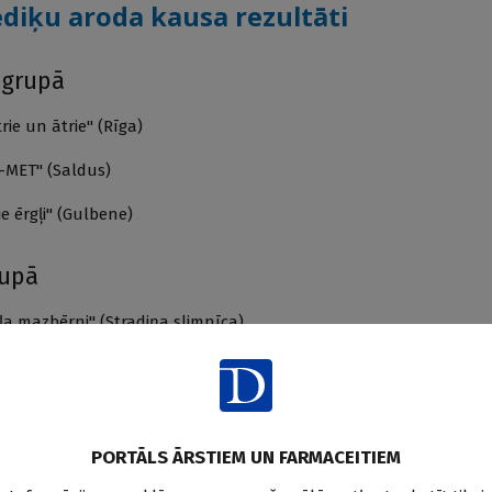
diķu aroda kausa rezultāti
 grupā
rie un ātrie" (Rīga)
-MET" (Saldus)
e ērgļi" (Gulbene)
rupā
ļa mazbērni" (Stradiņa slimnīca)
tikas ķirurgi" (Mikroķirurģijas centrs un Brūču klīnika)
ezers" (RAKUS klīnika "Gaiļezers")
PORTĀLS ĀRSTIEM UN FARMACEITIEM
a