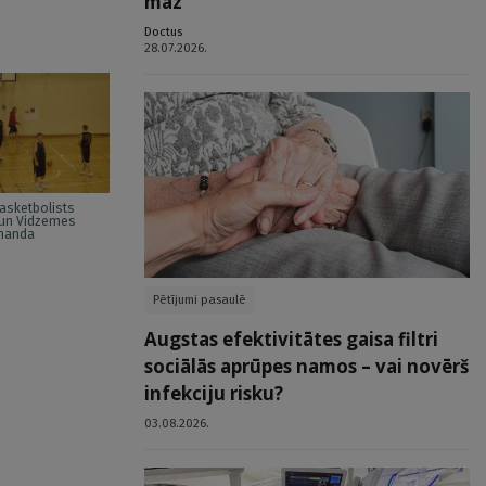
maz
Doctus
28.07.2026.
asketbolists
 un Vidzemes
manda
Pētījumi pasaulē
Augstas efektivitātes gaisa filtri
sociālās aprūpes namos – vai novērš
infekciju risku?
03.08.2026.