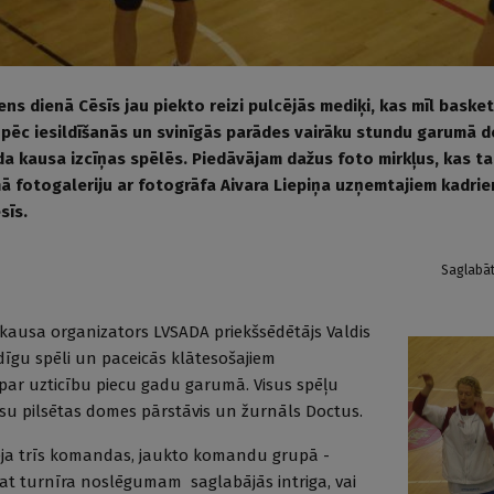
ens dienā Cēsīs jau piekto reizi pulcējās mediķi, kas mīl baske
ie pēc iesildīšanās un svinīgās parādes vairāku stundu garumā 
da kausa izcīņas spēlēs. Piedāvājam dažus foto mirkļus, kas ta
ā fotogaleriju ar fotogrāfa Aivara Liepiņa uzņemtajiem kadrie
sīs.
Saglabā
kausa organizators LVSADA priekšsēdētājs Valdis
odīgu spēli un paceicās klātesošajiem
par uzticību piecu gadu garumā. Visus spēļu
ēsu pilsētas domes pārstāvis un žurnāls Doctus.
ēja trīs komandas, jaukto komandu grupā -
at turnīra noslēgumam saglabājās intriga, vai