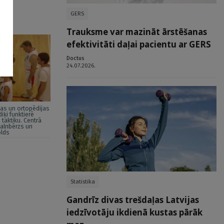
GERS
Trauksme var mazināt ārstēšanas
efektivitāti daļai pacientu ar GERS
Doctus
24.07.2026.
as un ortopēdijas
iķi funktierē
taktiku. Centrā
alnbērzs un
olds
Statistika
Gandrīz divas trešdaļas Latvijas
iedzīvotāju ikdienā kustas pārāk