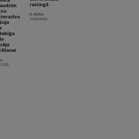
reitingā
audzim
kta
D. Ričika
invazīva
25.06.2026.
ācija
a
dabīga
la
zēja
tēšanai
us
.2026.