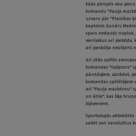
kāds pārspēs visu piecu
komandu "Pauļa mazbērn
uzvaru pār "Plastikas ķ
kapteinis Gunārs Mednis
spars nedaudz noplok, j
vienlaikus arī piebilda
arī pierādīja neizšķirts
Arī citās spēlēs emocija
komandas "Gaiļezers" s
pārstāvjiem, aizrādot, 
komandas spēlētājiem va
arī "Pauļa mazbērnu" spē
un ātrie", kas bija bru
bļāvieniem.
Sportiskajās aktivitātēs
satikt sen neredzētus 