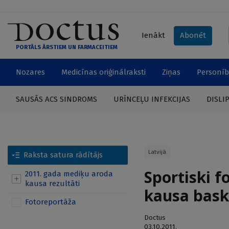
Ienākt
Abonēt
PORTĀLS ĀRSTIEM UN FARMACEITIEM
Nozares
Medicīnas oriģinālraksti
Ziņas
Personīb
SAUSĀS ACS SINDROMS
URĪNCEĻU INFEKCIJAS
DISLI
Latvijā
Raksta satura rādītājs
Sportiski f
2011. gada mediķu aroda
kausa rezultāti
kausa baske
Fotoreportāža
Doctus
03.10.2011.