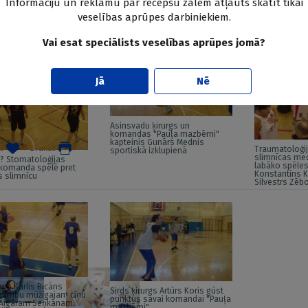
Informāciju un reklāmu par recepšu zālēm atļauts skatīt tikai
veselības aprūpes darbiniekiem.
iepiņa uzņemto fotofrāfiju galerija no 5. Mediķu aroda kausa šeit.
Vai esat speciālists veselības aprūpes jomā?
Jā
Nē
Asinsvadu ķirurgs un
komandas "Pauļa mazbērni"
kapteinis Gunārs Mednis
t
Drukāt
Traumatoloģij
sportiskā izklupienā
slimnīcas med
u? Stomatoloģijas
labāko spēles 
a komanda spēlē pret
Konstantīns K
 slimnīcu
Silvestrs Zēb
rgs Kārlis Bicāns
Sirds ķirurgs Artūrs Koris gūst
bumbu mūžīgajam cīņu
punktus savai komandai "Pauļa
Aigaram Seņkānam.
mazbērni"