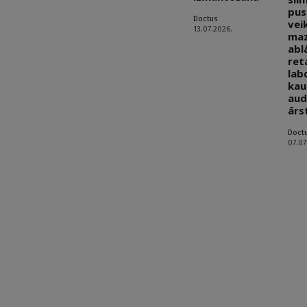
pus
Doctus
vei
13.07.2026.
maz
abl
ret
lab
kau
aud
ārs
Doct
07.07