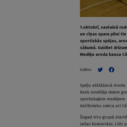
1.oktobrī, saulainā rud
un cīņas spara pilni t
sportiskās spējas, aro
sākumā. Gaidiet drīzum
Mediķu aroda kausa Cē
Dalīties
Spēļu atklāšanā Aroda 
Keris novēlēja visiem g
sportiskajiem mediķiem 
dalībnieku svieca arī C
Šogad vīru grupā start
sešas komandas. Līdz p