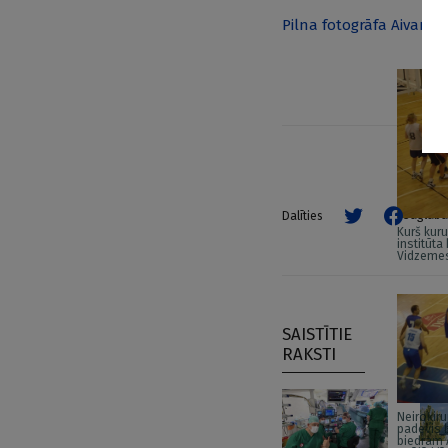
Pilna fotogrāfa Aivara L
Saglabā
Dalīties
Kurš kur
institūt
Vidzemes
SAISTĪTIE
RAKSTI
Neiroķiru
padevis 
biedram 