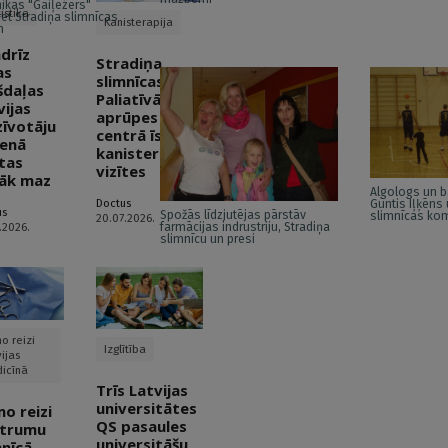
nikas "Gaiļezers"
istika
ret Stradiņa slimnīcas
Kanisterapija
m
drīz
Stradiņa
as
slimnīcas
šdaļas
Paliatīvās
vijas
aprūpes
zīvotāju
centrā īsteno
ienā
kanisterapijas
tas
vizītes
āk maz
Algologs un b
Doctus
Guntis Iļķēns
us
Spožās līdzjutējas pārstāv
slimnīcas ko
20.07.2026.
farmācijas indrustriju, Stradiņa
.2026.
slimnīcu un presi
o reizi
Izglītība
ijas
icīnā
Trīs Latvijas
universitātes
mo reizi
QS pasaules
trumu
universitāšu
mnīcā