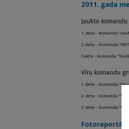
2011. gada me
Jaukto komandu
1. vieta - komanda "Jaut
2. vieta - komanda "MET
3.vieta - komanda "Kusli
Vīru komandu g
1. vieta - komanda "Pau
2. vieta - komanda "Plas
3. vieta - komanda "Gaiļ
Fotoreportāž