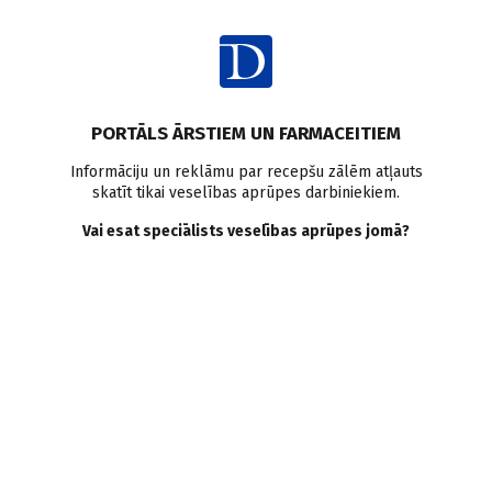
Ienākt
Ziņas
Pētījumi pasaulē
Demence
Atmiņas traucējumi
PORTĀLS ĀRSTIEM UN FARMACEITIEM
Dzīves kvalitāte
Veselības ieguvumi
Uzturs
Smēķēšana
Informāciju un reklāmu par recepšu zālēm atļauts
Seniori
skatīt tikai veselības aprūpes darbiniekiem.
Dzīvesveids un atmiņa:
Vai esat speciālists veselības aprūpes jomā?
kohortas pētījuma atziņas
Doctus
30.01.2023.