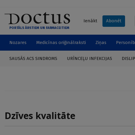
Ienākt
Abonēt
PORTĀLS ĀRSTIEM UN FARMACEITIEM
Nozares
Medicīnas oriģinālraksti
Ziņas
Personīb
SAUSĀS ACS SINDROMS
URĪNCEĻU INFEKCIJAS
DISLI
Dzīves kvalitāte