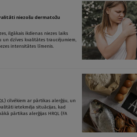
valitāti niezošu dermatožu
s, ilgākais ikdienas niezes laiks
u un dzīves kvalitātes traucējumiem,
ezes intensitātes līmenis.
QL) cilvēkiem ar pārtikas alerģiju, un
valitāti ietekmēja situācijas, kad
zemākā pārtikas alerģijas HRQL (FA