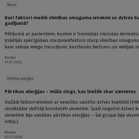
Nieze
Kuri faktori mediē slimības smaguma ietekmi uz dzīves k
gadījumā?
Pētījumā ar pacientiem, kuriem ir hroniskas niezošas dermatoze
izrādījās spēcīgākais starpniekfaktors starp slimības smagum
kam sekoja miega traucējumi, kasīšanās biežums un vidējais ni
Doctus
21.07.2026.
Pārtikas alerģija
Pārtikas alerģijas – mūža slogs, kas biežāk skar sievietes
Dažādi faktori ietekmē ar veselību saistīto dzīves kvalitāti (HR
vissliktākie rādītāji konstatēti sievietēm. Īpaši negatīvi dzīves k
sievietēm bija vairākas pārtikas alerģijas – šai grupai bija vis
HRQL).
Doctus
03.07.2026.