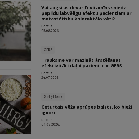
Vai augstas devas D vitamīns sniedz
papildu labvēlīgu efektu pacientiem ar
metastātisku kolorektālo vēzi?
Doctus
05.08.2026.
GERS
Trauksme var mazināt ārstēšanas
efektivitāti daļai pacientu ar GERS
Doctus
24.07.2026.
Smēķēšana
Ceturtais vēža aprūpes balsts, ko bieži
ignorē
Doctus
04.08.2026.