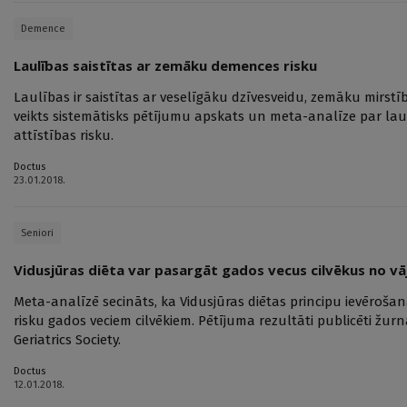
Demence
Laulības saistītas ar zemāku demences risku
Laulības ir saistītas ar veselīgāku dzīvesveidu, zemāku mirs
veikts sistemātisks pētījumu apskats un meta-analīze par la
attīstības risku.
Doctus
23.01.2018.
Seniori
Vidusjūras diēta var pasargāt gados vecus cilvēkus no v
Meta-analīzē secināts, ka Vidusjūras diētas principu ievēroš
risku gados veciem cilvēkiem. Pētījuma rezultāti publicēti žur
Geriatrics Society.
Doctus
12.01.2018.