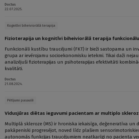
Doctus
22.07.2025.
Kognitīvi biheiviorālā terapija
Fizioterapija un kognitīvi biheiviorālā terapija funkcionā
Funkcionāli kustību traucējumi (FKT) ir bieži sastopama un inv
grupa ar ievērojamu socioekonomisku ietekmi. Tikai daži nejauši
analizējuši fizioterapijas un psihoterapijas efektivitāti kombinā
kvalitāti.
Doctus
21.08.2024.
Pētījumi pasaulē
Vidusjūras diētas ieguvumi pacientam ar multiplo skleroz
Multiplā skleroze (MS) ir hroniska iekaisīga, deģeneratīva un d
pakāpeniski progresējot, noved līdz plašiem sensorimotoriskie
autonomās funkcijas traucējumiem neatkarīgi no pacienta vec