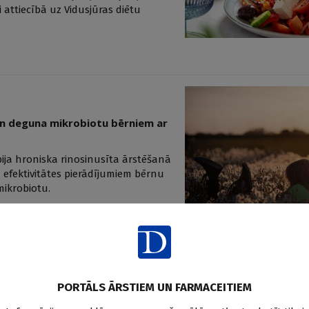
ši attiecībā uz Vidusjūras diētu
 un deguna mikrobiotu bērniem ar
apija hroniska rinosinusīta ārstēšanā
 efektivitātes pierādījumiem bērnu
mikrobiotu.
PORTĀLS ĀRSTIEM UN FARMACEITIEM
implantiem – dzīves kvalitātes