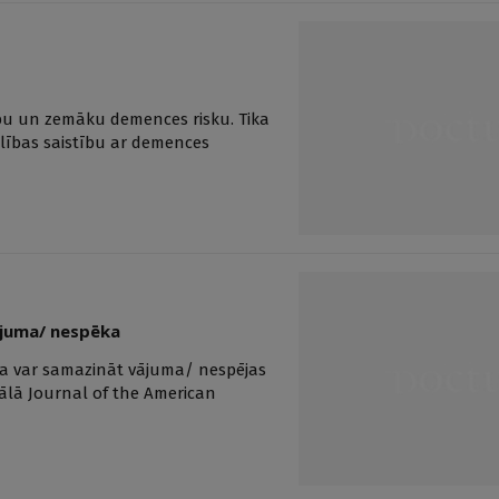
tību un zemāku demences risku. Tika
ulības saistību ar demences
ājuma/ nespēka
ana var samazināt vājuma/ nespējas
nālā Journal of the American