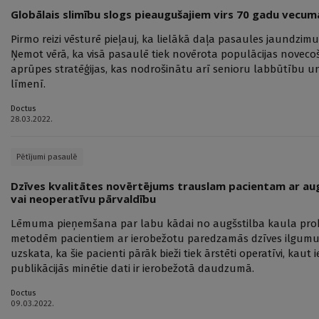
Globālais slimību slogs pieaugušajiem virs 70 gadu vecum
Pirmo reizi vēsturē pieļauj, ka lielākā daļa pasaules jaundzimu
Ņemot vērā, ka visā pasaulē tiek novērota populācijas novec
aprūpes stratēģijas, kas nodrošinātu arī senioru labbūtību 
līmenī.
Doctus
28.03.2022.
Pētījumi pasaulē
Dzīves kvalitātes novērtējums trauslam pacientam ar aug
vai neoperatīvu pārvaldību
Lēmuma pieņemšana par labu kādai no augšstilba kaula prok
metodēm pacientiem ar ierobežotu paredzamās dzīves ilgumu ir
uzskata, ka šie pacienti pārāk bieži tiek ārstēti operatīvi, kaut
publikācijās minētie dati ir ierobežotā daudzumā.
Doctus
09.03.2022.