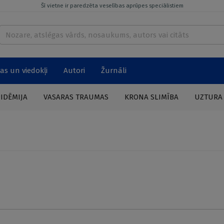
Šī vietne ir paredzēta veselības aprūpes speciālistiem
as un viedokļi
Autori
Žurnāli
PIDĒMIJA
VASARAS TRAUMAS
KRONA SLIMĪBA
UZTURA