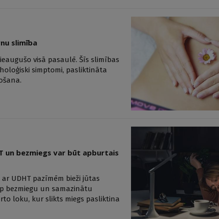
nu slimība
ieaugušo visā pasaulē. Šīs slimības
oloģiski simptomi, pasliktināta
tošana.
HT un bezmiegs var būt apburtais
e ar UDHT pazīmēm bieži jūtas
tarp bezmiegu un samazinātu
to loku, kur slikts miegs pasliktina