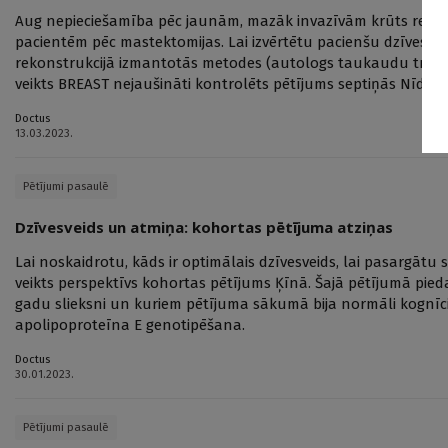
Aug nepieciešamība pēc jaunām, mazāk invazīvām krūts reko
pacientēm pēc mastektomijas. Lai izvērtētu pacienšu dzīves kv
rekonstrukcijā izmantotās metodes (autologs taukaudu transf
veikts BREAST nejaušināti kontrolēts pētījums septiņās Nīderl
Doctus
13.03.2023.
Pētījumi pasaulē
Dzīvesveids un atmiņa: kohortas pētījuma atziņas
Lai noskaidrotu, kāds ir optimālais dzīvesveids, lai pasargātu 
veikts perspektīvs kohortas pētījums Ķīnā. Šajā pētījumā piedal
gadu slieksni un kuriem pētījuma sākumā bija normāli kognīcij
apolipoproteīna E genotipēšana.
Doctus
30.01.2023.
Pētījumi pasaulē