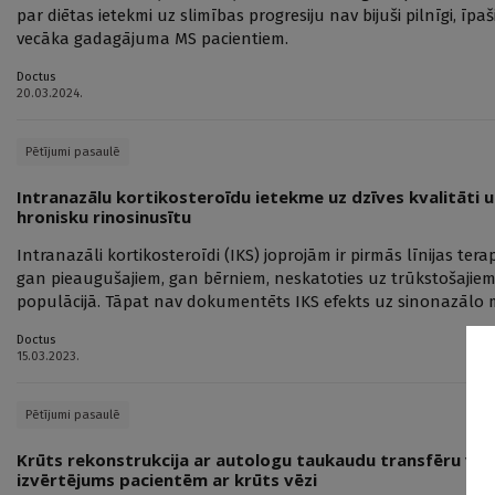
par diētas ietekmi uz slimības progresiju nav bijuši pilnīgi, īpa
vecāka gadagājuma MS pacientiem.
Doctus
20.03.2024.
Pētījumi pasaulē
Intranazālu kortikosteroīdu ietekme uz dzīves kvalitāti
hronisku rinosinusītu
Intranazāli kortikosteroīdi (IKS) joprojām ir pirmās līnijas ter
gan pieaugušajiem, gan bērniem, neskatoties uz trūkstošajiem
populācijā. Tāpat nav dokumentēts IKS efekts uz sinonazālo 
Doctus
15.03.2023.
Pētījumi pasaulē
Krūts rekonstrukcija ar autologu taukaudu transfēru vai 
izvērtējums pacientēm ar krūts vēzi