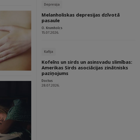
Depresija
Melanholiskas depresijas dzīvotā
pasaule
O. Krumholcs
15.07.2026.
Kafija
Kofeīns un sirds un asinsvadu slimības:
Amerikas Sirds asociācijas zinātnisks
paziņojums
Doctus
28.07.2026.