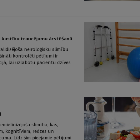
lu kustību traucējumu ārstēšanā
alidizējoša neiroloģisku slimību
nāti kontrolēti pētījumi ir
cijā, lai uzlabotu pacientu dzīves
i
emielinizējoša slimība, kas,
m, kognitīviem, redzes un
uma. Līdz šim pieejamie pētījumi