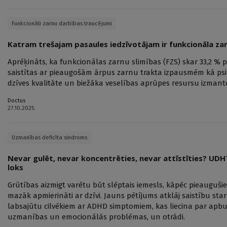
Funkcionāli zarnu darbības traucējumi
Katram trešajam pasaules iedzīvotājam ir funkcionāla zar
Aprēķināts, ka funkcionālas zarnu slimības (FZS) skar 33,2 % p
saistītas ar pieaugošām ārpus zarnu trakta izpausmēm kā psih
dzīves kvalitāte un biežāka veselības aprūpes resursu izman
Doctus
27.10.2025.
Uzmanības deficīta sindroms
Nevar gulēt, nevar koncentrēties, nevar attīstīties? UD
loks
Grūtības aizmigt varētu būt slēptais iemesls, kāpēc pieauguši
mazāk apmierināti ar dzīvi. Jauns pētījums atklāj saistību s
labsajūtu cilvēkiem ar ADHD simptomiem, kas liecina par apbur
uzmanības un emocionālās problēmas, un otrādi.