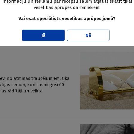
Informāciju un reklāmu par recepšu zālēm atļauts skatīt tikai
nstrukcijas metodēm krūts vēža
veselības aprūpes darbiniekiem.
alitātes izmaiņas atkarībā no krūts
Vai esat speciālists veselības aprūpes jomā?
ērs [ATT] pret implantiem) tika
andes klīnikās.
Jā
Nē
sevi no atmiņas traucējumiem, tika
ījās seniori, kuri sasnieguši 60
as rādītāji un veikta