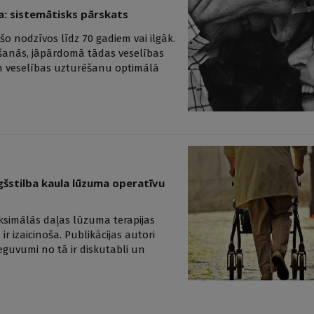
a: sistemātisks pārskats
šo nodzīvos līdz 70 gadiem vai ilgāk.
ošanās, jāpārdomā tādas veselības
un veselības uzturēšanu optimālā
šstilba kaula lūzuma operatīvu
simālās daļas lūzuma terapijas
 izaicinoša. Publikācijas autori
 ieguvumi no tā ir diskutabli un