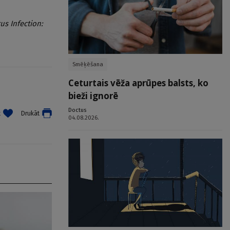
us Infection:
Smēķēšana
Ceturtais vēža aprūpes balsts, ko
bieži ignorē
Doctus
t
Drukāt
04.08.2026.