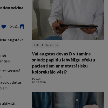
entiem veicina
t
Drukāt
ntiem: augstāka
Kolorektālais vēzis
Vai augstas devas D vitamīns
rīgs
sniedz papildu labvēlīgu efektu
entiem.
pacientiem ar metastātisku
vietes vecumā
kolorektālo vēzi?
u,
Doctus
lāgojot datus
05.08.2026.
rojami
aktivitāti