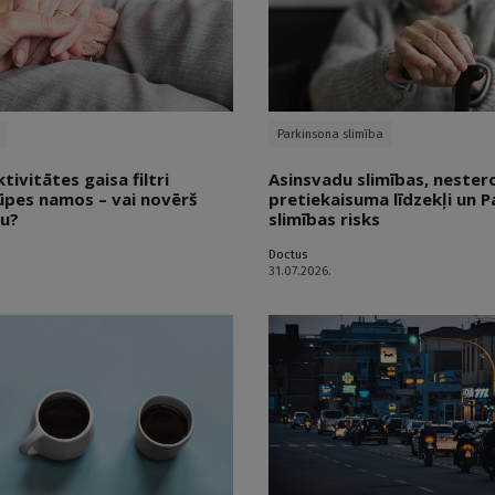
Parkinsona slimība
ivitātes gaisa filtri
Asinsvadu slimības, nester
ūpes namos – vai novērš
pretiekaisuma līdzekļi un 
ku?
slimības risks
Doctus
31.07.2026.