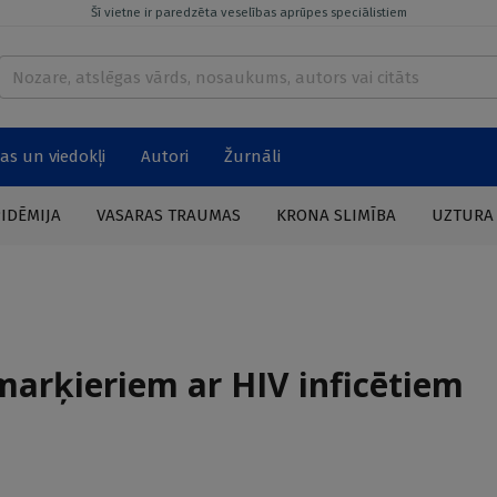
Šī vietne ir paredzēta veselības aprūpes speciālistiem
as un viedokļi
Autori
Žurnāli
PIDĒMIJA
VASARAS TRAUMAS
KRONA SLIMĪBA
UZTURA
marķieriem ar HIV inficētiem