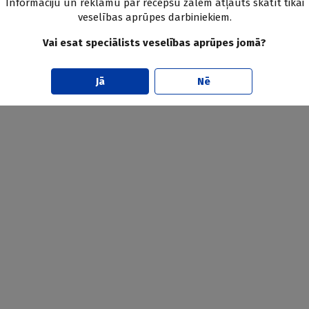
Informāciju un reklāmu par recepšu zālēm atļauts skatīt tikai
veselības aprūpes darbiniekiem.
Vai esat speciālists veselības aprūpes jomā?
Jā
Nē