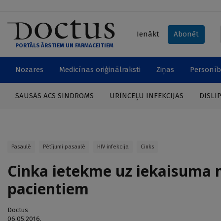
Ienākt
Abonēt
PORTĀLS ĀRSTIEM UN FARMACEITIEM
Nozares
Medicīnas oriģinālraksti
Ziņas
Personīb
SAUSĀS ACS SINDROMS
URĪNCEĻU INFEKCIJAS
DISLI
Pasaulē
Pētījumi pasaulē
HIV infekcija
Cinks
Cinka ietekme uz iekaisuma 
pacientiem
Doctus
06.05.2016.