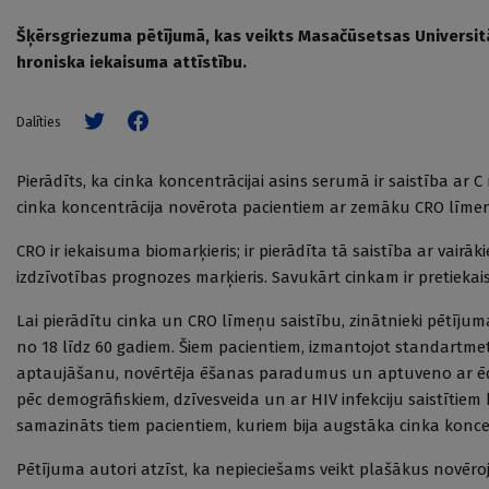
Šķērsgriezuma pētījumā, kas veikts Masačūsetsas Universitāt
hroniska iekaisuma attīstību.
Dalīties
Pierādīts, ka cinka koncentrācijai asins serumā ir saistība ar
cinka koncentrācija novērota pacientiem ar zemāku CRO līmen
CRO ir iekaisuma biomarķieris; ir pierādīta tā saistība ar vair
izdzīvotības prognozes marķieris. Savukārt cinkam ir pretieka
Lai pierādītu cinka un CRO līmeņu saistību, zinātnieki pētījum
no 18 līdz 60 gadiem. Šiem pacientiem, izmantojot standartmet
aptaujāšanu, novērtēja ēšanas paradumus un aptuveno ar ēdi
pēc demogrāfiskiem, dzīvesveida un ar HIV infekciju saistītiem k
samazināts tiem pacientiem, kuriem bija augstāka cinka koncen
Pētījuma autori atzīst, ka nepieciešams veikt plašākus novēroj