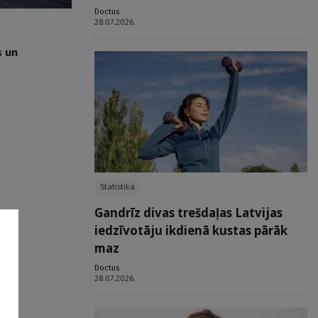
Doctus
28.07.2026.
s un
Statistika
Gandrīz divas trešdaļas Latvijas
iedzīvotāju ikdienā kustas pārāk
maz
Doctus
28.07.2026.