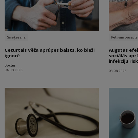
Smēķēšana
Pētījumi pasaulē
Ceturtais vēža aprūpes balsts, ko bieži
Augstas efekt
ignorē
sociālās apr
infekciju ris
Doctus
04.08.2026.
03.08.2026.