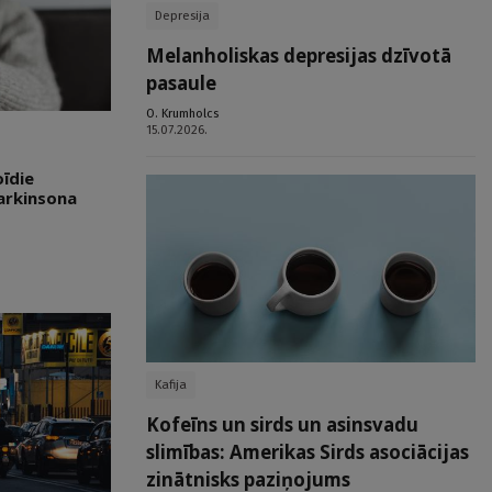
Depresija
Melanholiskas depresijas dzīvotā
pasaule
O. Krumholcs
15.07.2026.
oīdie
Parkinsona
Kafija
Kofeīns un sirds un asinsvadu
slimības: Amerikas Sirds asociācijas
zinātnisks paziņojums