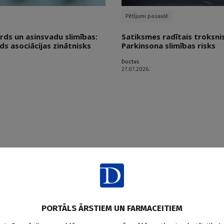
Pētījumi pasaulē
irds un asinsvadu slimības:
Satiksmes radītais troksni
ds asociācijas zinātnisks
Parkinsona slimības risks
Doctus
27.07.2026.
PORTĀLS ĀRSTIEM UN FARMACEITIEM