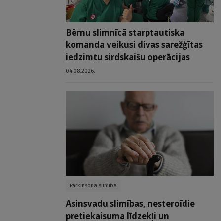
Bērnu slimnīcā starptautiska
komanda veikusi divas sarežģītas
iedzimtu sirdskaišu operācijas
04.08.2026.
Parkinsona slimība
Asinsvadu slimības, nesteroīdie
pretiekaisuma līdzekļi un