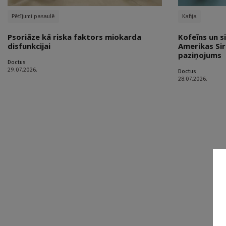
Pētījumi pasaulē
Kafija
Psoriāze kā riska faktors miokarda
Kofeīns un s
disfunkcijai
Amerikas Sir
paziņojums
Doctus
29.07.2026.
Doctus
28.07.2026.