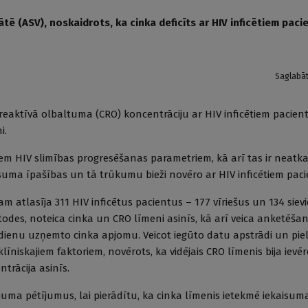
ē (ASV), noskaidrots, ka cinka deficīts ar HIV inficētiem paci
Saglabā
 C reaktīvā olbaltuma (CRO) koncentrāciju ar HIV inficētiem pacie
i.
ākiem HIV slimības progresēšanas parametriem, kā arī tas ir neatka
isuma īpašības un tā trūkumu bieži novēro ar HIV inficētiem paci
am atlasīja 311 HIV inficētus pacientus – 177 vīriešus un 134 sie
odes, noteica cinka un CRO līmeni asinīs, kā arī veica anketēšan
enu uzņemto cinka apjomu. Veicot iegūto datu apstrādi un pie
līniskajiem faktoriem, novērots, ka vidējais CRO līmenis bija ievē
trācija asinīs.
uma pētījumus, lai pierādītu, ka cinka līmenis ietekmē iekaisuma 