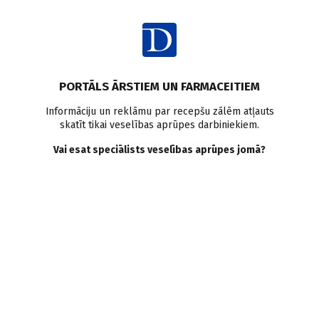
Ienākt
Pasaulē
Uzmanības deficīta sindroms
Kardiovaskulārās slimības
PORTĀLS ĀRSTIEM UN FARMACEITIEM
Pētījumi pasaulē
Informāciju un reklāmu par recepšu zālēm atļauts
skatīt tikai veselības aprūpes darbiniekiem.
Ilgstoša uzmanības deficīta/
Vai esat speciālists veselības aprūpes jomā?
hiperaktivitātes traucējumu
terapija un sirds un
asinsvadu slimību risks
Doctus
24.11.2023.