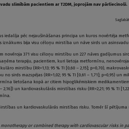
nsvadu slimībām pacientiem ar T2DM, joprojām nav pārliecinoši.
Saglabā
us iedalīja pēc nejaušināšanas principa un kuros novērtēja met
 iznākums bija visu cēloņu mirstība un nāve sirds un asinsvadu 
ekiem novēroja 371 visu cēloņu mirstību un 227 nāves gadījumus sir
saņēma terapiju, pacientiem, kuri lietoja metformīnu, nenovēroj
skulāro mirstību (RR=1,13; 95 % TI [0,60 – 2,15]; p=0,70), makrovas
ību no sirds mazspējas (RR=1,02; 95 % TI [0,61 – 1,71]; p=0,95) un 
tformīna lietošana kopā ar citiem hipoglikēmiskiem medikamentiem 
 2,16]) un kardiovaskulārās mirstības risku (RR=2,21; 95 % TI [1,22
mīna.
stības un kardiovaskulārās mirstības risku. Tomēr šī pētījuma 
in monotherapy or combined therapy with cardiovascular risks in pa