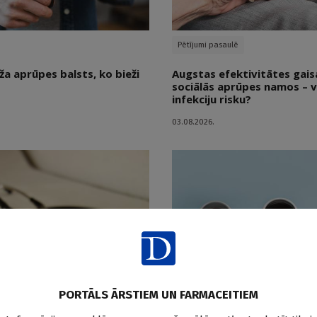
Pētījumi pasaulē
ža aprūpes balsts, ko bieži
Augstas efektivitātes gaisa 
sociālās aprūpes namos – v
infekciju risku?
03.08.2026.
Kafija
PORTĀLS ĀRSTIEM UN FARMACEITIEM