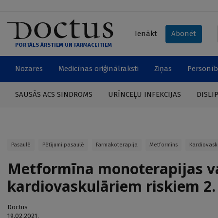
Ienākt
Abonēt
PORTĀLS ĀRSTIEM UN FARMACEITIEM
Nozares
Medicīnas oriģinālraksti
Ziņas
Personīb
SAUSĀS ACS SINDROMS
URĪNCEĻU INFEKCIJAS
DISLI
Pasaulē
Pētījumi pasaulē
Farmakoterapija
Metformīns
Kardiovask
Metformīna monoterapijas vai
kardiovaskulāriem riskiem 2.
Doctus
19.02.2021.