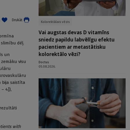
t
Drukāt
Kolorektālais vēzis
Vai augstas devas D vitamīns
formīna
sniedz papildu labvēlīgu efektu
slimību dēļ.
pacientiem ar metastātisku
kolorektālo vēzi?
ds un
a zemāku visu
Doctus
05.08.2026.
kulāru
mikrovaskulāru
bija saistīta
 – 4]),
rezultāti
tients with