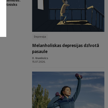
du slimības:
zinātnisks
Depresija
Melanholiskas depresijas dzīvotā
pasaule
O. Krumholcs
15.07.2026.