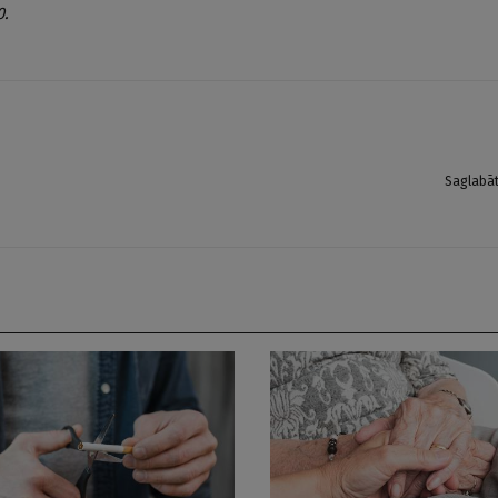
0.
Saglabā