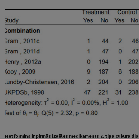
Metformīns ir pirmās izvēles medikaments 2. tipa cukura dia