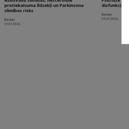
Asinsvadu slimības, nesteroīdie
Psoriāze kā 
pretiekaisuma līdzekļi un Parkinsona
disfunkcijai
slimības risks
Doctus
29.07.2026.
Doctus
31.07.2026.