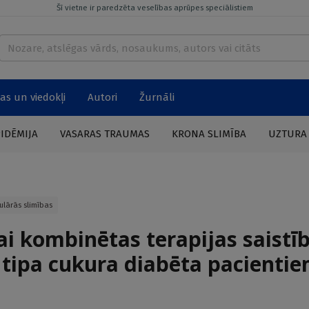
Šī vietne ir paredzēta veselības aprūpes speciālistiem
as un viedokļi
Autori
Žurnāli
PIDĒMIJA
VASARAS TRAUMAS
KRONA SLIMĪBA
UZTURA
ulārās slimības
 kombinētas terapijas saistīb
 tipa cukura diabēta pacienti