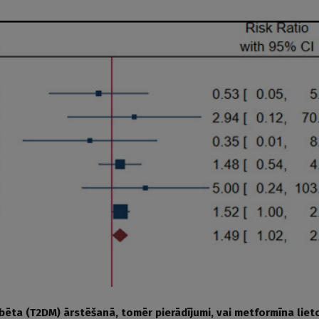
bēta (T2DM) ārstēšanā, tomēr pierādījumi, vai metformīna liet