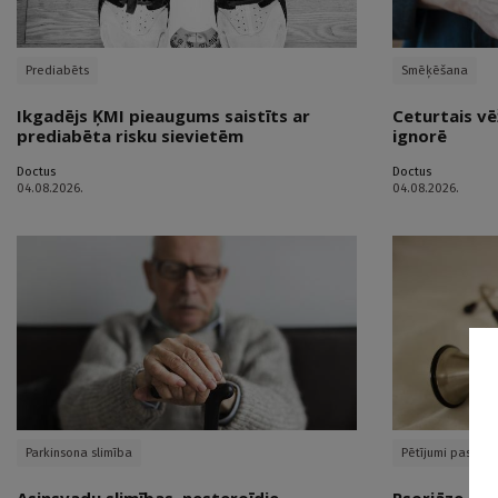
Prediabēts
Smēķēšana
Ikgadējs ĶMI pieaugums saistīts ar
Ceturtais vē
prediabēta risku sievietēm
ignorē
Doctus
Doctus
04.08.2026.
04.08.2026.
Parkinsona slimība
Pētījumi pasaulē