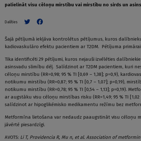
palielināt visu cēloņu mirstību vai mirstību no sirds un asi
Dalīties
Šajā pētījumā iekļāva kontrolētus pētījumus, kuros dalībniek
kadiovaskulāro efektu pacientiem ar T2DM. Pētījuma primārais
Tika identificēti 29 pētījumi, kuros nejauši izvēlēties dalībni
asinsvadu slimību dēļ. Salīdzinot ar T2DM pacientiem, kuri ne
cēloņu mirstību (RR=0,98; 95 % TI [0,69 – 1,38]; p=0,9), kardiova
notikumu mirstību (RR=0,87; 95 % TI [0,7 – 1,07]; p=0,19), mirst
notikumu mirstību (RR=0,78; 95 % TI [0,54 – 1,13]; p=0,19). Me
ar augstāku visu cēloņu mirstības risku (RR=1,49; 95 % TI [1,02 –
salīdzinot ar hipoglikēmisko medikamentu režīmu bez metfor
Metformīna lietošana var nedaudz paaugstināt visu cēloņu mir
jāvērtē piesardzīgi.
AVOTS:
Li T, Providencia R, Mu n, et al. Association of metform