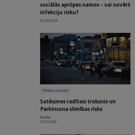
sociālās aprūpes namos – vai novērš
infekciju risku?
03.08.2026.
Pētījumi pasaulē
Satiksmes radītais troksnis un
Parkinsona slimības risks
Doctus
27.07.2026.