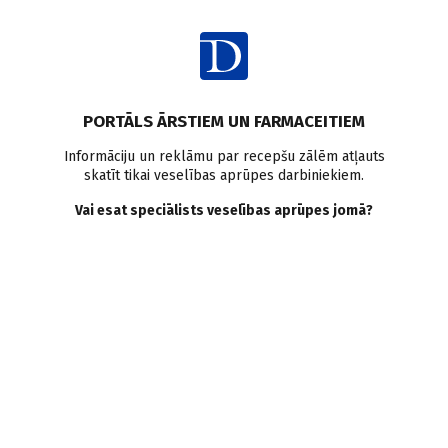
Ienākt
PORTĀLS ĀRSTIEM UN FARMACEITIEM
Informāciju un reklāmu par recepšu zālēm atļauts
skatīt tikai veselības aprūpes darbiniekiem.
Klīniskais gadījums
Vai esat speciālists veselības aprūpes jomā?
uroloģijā