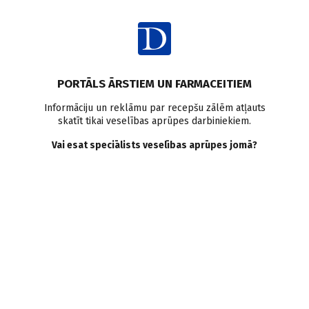
Ienākt
Raksta satura rādītājs
PORTĀLS ĀRSTIEM UN FARMACEITIEM
Klīniskie gadījumi
Prostatas vēzis
Klīniskais gadījums uroloģijā
Informāciju un reklāmu par recepšu zālēm atļauts
skatīt tikai veselības aprūpes darbiniekiem.
Ļaundabīgie audzēji
Vai esat speciālists veselības aprūpes jomā?
Pacients ar bioķīmisku
recidīvu. Pēc radikālas
terapijas. Individuāla pieeja
K. Mičulis
,
E. Vjaters
27.03.2020.