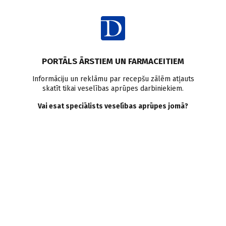
Ienākt
PORTĀLS ĀRSTIEM UN FARMACEITIEM
Informāciju un reklāmu par recepšu zālēm atļauts
skatīt tikai veselības aprūpes darbiniekiem.
Sāpes plecā
Vai esat speciālists veselības aprūpes jomā?