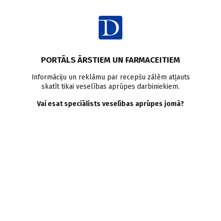
Ienākt
PORTĀLS ĀRSTIEM UN FARMACEITIEM
Informāciju un reklāmu par recepšu zālēm atļauts
skatīt tikai veselības aprūpes darbiniekiem.
Erektilā disfukcija
Vai esat speciālists veselības aprūpes jomā?