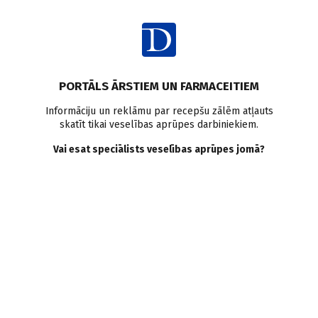
Ienākt
Raksta satura rādītājs
PORTĀLS ĀRSTIEM UN FARMACEITIEM
Literatūras apskati
Erektilā disfukcija
Kardiovaskulārās slimības
Informāciju un reklāmu par recepšu zālēm atļauts
skatīt tikai veselības aprūpes darbiniekiem.
Bēta adrenoblokatori
Statīni
Labdabīga prostatas hiperplāzija
Prostatas vēzis
Vai esat speciālists veselības aprūpes jomā?
Vīriešu veselība - kad
stiprais dzimums kļūst vājš
I. Tikmere
,
S. Paudere–Logina
01.11.2018.