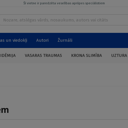
Šī vietne ir paredzēta veselības aprūpes speciālistiem
as un viedokļi
Autori
Žurnāli
PIDĒMIJA
VASARAS TRAUMAS
KRONA SLIMĪBA
UZTURA
em