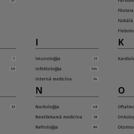
Farmako
37
Fitotera
Fizikāl
Flebolo
I
K
Imunoloģija
Kardiol
7
21
Infektoloģija
59
334
Internā medicīna
34
N
O
Narkoloģija
Oftalmo
33
48
Neatliekamā medicīna
Onkoloģ
38
Nefroloģija
Otorino
80