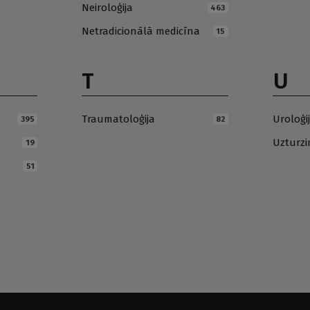
Neiroloģija
463
Netradicionālā medicīna
15
T
U
Traumatoloģija
Uroloģi
395
82
Uzturz
19
51