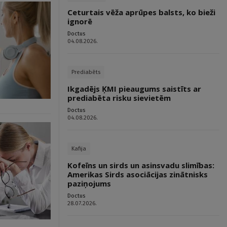
Ceturtais vēža aprūpes balsts, ko bieži
ignorē
Doctus
04.08.2026.
Prediabēts
Ikgadējs ĶMI pieaugums saistīts ar
prediabēta risku sievietēm
Doctus
04.08.2026.
Kafija
Kofeīns un sirds un asinsvadu slimības:
Amerikas Sirds asociācijas zinātnisks
paziņojums
Doctus
28.07.2026.