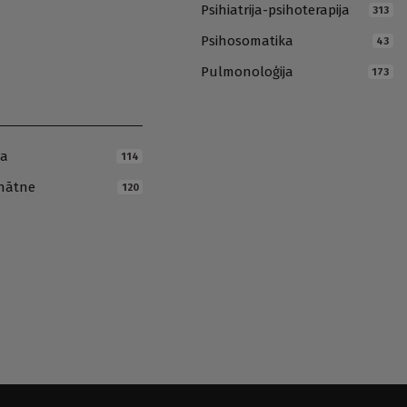
Psihiatrija-psihoterapija
313
Psihosomatika
43
Pulmonoloģija
173
ja
114
inātne
120