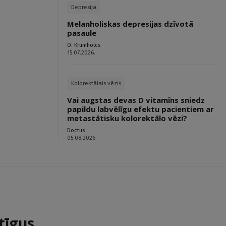
Depresija
Melanholiskas depresijas dzīvotā
pasaule
O. Krumholcs
15.07.2026.
Kolorektālais vēzis
Vai augstas devas D vitamīns sniedz
papildu labvēlīgu efektu pacientiem ar
metastātisku kolorektālo vēzi?
Doctus
05.08.2026.
tīgus