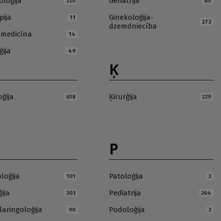
loģija
Geriatrija
220
65
pija
Ginekoloģija-
11
273
dzemdniecība
ā medicīna
14
ģija
49
Ķ
oģija
Ķirurģija
618
229
P
loģija
Patoloģija
101
3
ija
Pediatrija
303
264
laringoloģija
Podoloģija
90
3