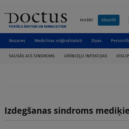
Ienākt
Abonēt
PORTĀLS ĀRSTIEM UN FARMACEITIEM
Nozares
Medicīnas oriģinālraksti
Ziņas
Personīb
SAUSĀS ACS SINDROMS
URĪNCEĻU INFEKCIJAS
DISLI
Izdegšanas sindroms mediķi