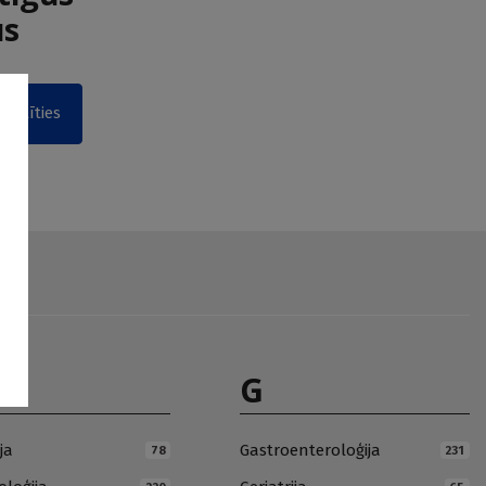
us
akstīties
G
ja
Gastroenteroloģija
78
231