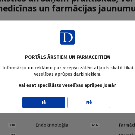
edicīnas un farmācijas jaunum
Pier
PORTĀLS ĀRSTIEM UN FARMACEITIEM
Informāciju un reklāmu par recepšu zālēm atļauts skatīt tikai
veselības aprūpes darbiniekiem.
Vai esat speciālists veselības aprūpes jomā?
Jā
Nē
E
F
Endokrinoloģija
Farmāci
230
414