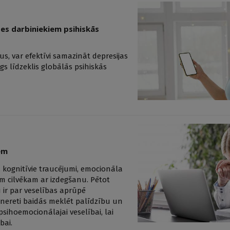
pes darbiniekiem psihiskās
us, var efektīvi samazināt depresijas
 līdzeklis globālās psihiskās
iem
 kognitīvie traucējumi, emocionāla
em cilvēkam ar izdegšanu. Pētot
 ir par veselības aprūpē
i nereti baidās meklēt palīdzību un
psihoemocionālajai veselībai, lai
bai.