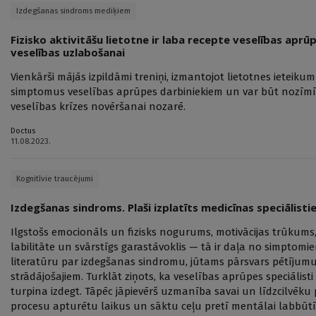
Izdegšanas sindroms mediķiem
Fizisko aktivitāšu lietotne ir laba recepte veselības aprū
veselības uzlabošanai
Vienkārši mājās izpildāmi treniņi, izmantojot lietotnes ieteikum
simptomus veselības aprūpes darbiniekiem un var būt nozīmīgs
veselības krīzes novēršanai nozarē.
Doctus
11.08.2023.
Kognitīvie traucējumi
Izdegšanas sindroms. Plaši izplatīts medicīnas speciālist
Ilgstošs emocionāls un fizisks nogurums, motivācijas trūkums,
labilitāte un svārstīgs garastāvoklis — tā ir daļa no simptomi
literatūru par izdegšanas sindromu, jūtams pārsvars pētījumu
strādājošajiem. Turklāt ziņots, ka veselības aprūpes speciālist
turpina izdegt. Tāpēc jāpievērš uzmanība savai un līdzcilvēku 
procesu apturētu laikus un sāktu ceļu pretī mentālai labbūtī