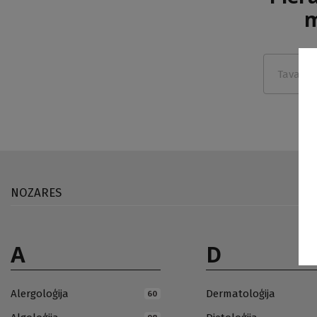
m
NOZARES
A
D
Alergoloģija
Dermatoloģija
60