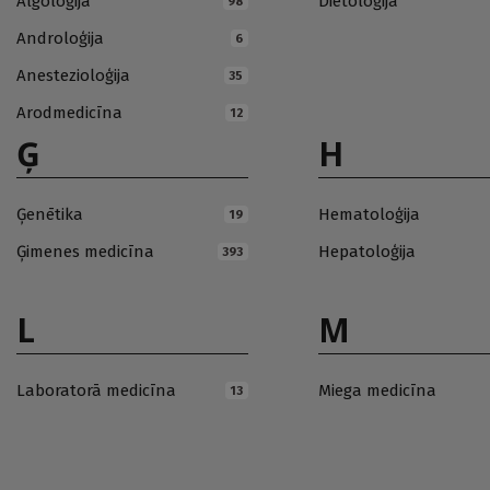
Algoloģija
Dietoloģija
98
Androloģija
6
Anestezioloģija
35
Arodmedicīna
12
Ģ
H
Ģenētika
Hematoloģija
19
Ģimenes medicīna
Hepatoloģija
393
L
M
Laboratorā medicīna
Miega medicīna
13