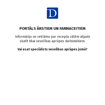
Ienākt
PORTĀLS ĀRSTIEM UN FARMACEITIEM
Informāciju un reklāmu par recepšu zālēm atļauts
skatīt tikai veselības aprūpes darbiniekiem.
AUTORI
Skatīt visus
Vai esat speciālists veselības aprūpes jomā?
Valda Madalāne
žurnāliste
VISI AUTORA RAKSTI