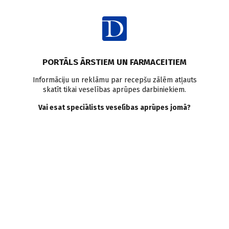
Ienākt
Raksta satura rādītājs
PORTĀLS ĀRSTIEM UN FARMACEITIEM
Veselības aprūpes sistēma
Informāciju un reklāmu par recepšu zālēm atļauts
skatīt tikai veselības aprūpes darbiniekiem.
Slimnīcas uz apvienošanas
Vai esat speciālists veselības aprūpes jomā?
ceļa
V. Madalāne
,
L. Ribkinska
,
M. Lapsa
,
I. Vainovska
02.08.2006.