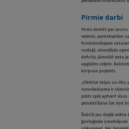
pietiekami interesants u
Pirmie darbi
Pirms domāt par jaunu 
veidots, pamatojoties u
funkcionālajam saturam.
nodaļā, atsevišķās oper
deficīts, jāmeklē vieta
apgādes ceļiem. Balstoti
korpusa projekts.
„Efektīvs telpu un ēku 
nenoliedzama ir slimnīc
prāts spēj aptvert visu
pie­saistīšana šai ziņā 
Šobrīd jau daļēji veikta
ģeoloģiskie izmeklējumi
nākamgad. Pēc birokrāt