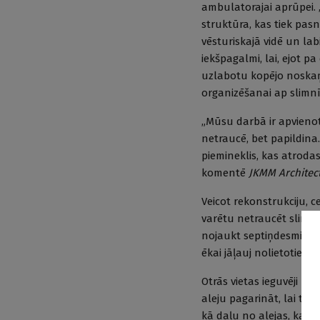
ambulatorajai aprūpei. 
struktūra, kas tiek pas
vēsturiskajā vidē un lab
iekšpagalmi, lai, ejot p
uzlabotu kopējo noskaņo
organizēšanai ap slimnī
„Mūsu darbā ir apvieno
netraucē, bet papildina.
piemineklis, kas atrodas 
komentē
JKMM Architec
Veicot rekonstrukciju, ce
varētu netraucēt slimnī
nojaukt septiņdesmitajo
ēkai jāļauj nolietoties.
Otrās vietas ieguvēji - 
aleju pagarināt, lai tā i
kā daļu no alejas, kas 