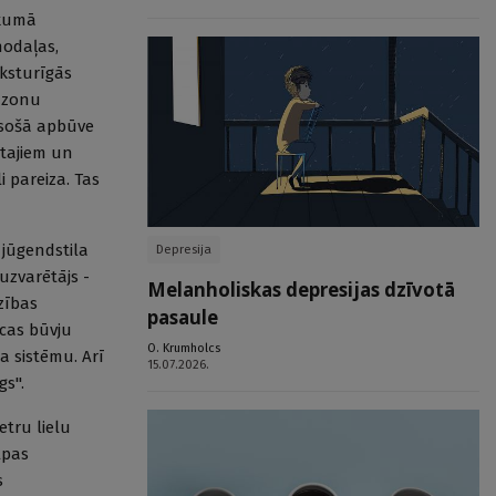
ākumā
nodaļas,
aksturīgās
o zonu
 esošā apbūve
itajiem un
 pareiza. Tas
 jūgendstila
Depresija
uzvarētājs -
Melanholiskas depresijas dzīvotā
zības
pasaule
īcas būvju
O. Krumholcs
a sistēmu. Arī
15.07.2026.
gs".
etru lielu
lpas
s