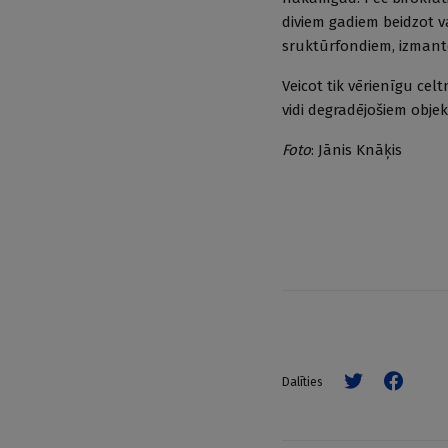
diviem gadiem beidzot v
sruktūrfondiem, izmanto
Veicot tik vērie­nīgu ce
vi­di degradējošiem obj
Foto
: Jānis Knāķis
Dalīties