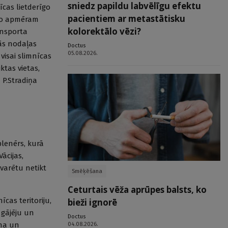
sniedz papildu labvēlīgu efektu
īcas lietderīgo
pacientiem ar metastātisku
ējo apmēram
kolorektālo vēzi?
ansporta
tās nodaļas
Doctus
05.08.2026.
visai slimnīcas
ktas vietas,
 P.Stradiņa
plenērs, kurā
ācijas,
i varētu netikt
Smēķēšana
Ceturtais vēža aprūpes balsts, ko
īcas teritoriju,
bieži ignorē
 gājēju un
Doctus
ana un
04.08.2026.