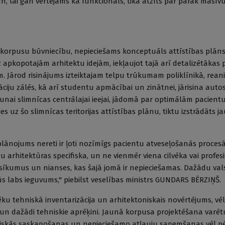
n, lai gan vērtējams kā funkcionāls, tika atzīts par pārāk masīvu
korpusu būvniecību, nepieciešams konceptuāls attīstības plāns.
z apkopotajām arhitektu idejām, iekļaujot tajā arī detalizētākas
 Jārod risinājums izteiktajam telpu trūkumam poliklīnikā, rean
āciju zālēs, kā arī studentu apmācībai un zinātnei, jārisina auto
 jaunai slimnīcas centrālajai ieejai, jādomā par optimālām pacie
es uz šo slimnīcas teritorijas attīstības plānu, tiktu izstrādāts 
plānojums nereti ir ļoti nozīmīgs pacientu atveseļošanās procesā
u arhitektūras specifiska, un ne vienmēr viena cilvēka vai profe
s sīkumus un nianses, kas šajā jomā ir nepieciešamas. Dažādu val
būs labs ieguvums," pie­bilst veselības ministrs GUNDARS BĒRZIŅŠ.
 ēku tehniskā inventarizācija un arhitektoniskais novērtējums, vē
 un dažādi tehniskie aprēķini. Jaunā korpusa projektēšana varēt
iskās saskaņošanas un nepieciešamo atļauju saņemšanas vēl pē