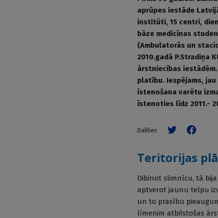
aprūpes ie­stā­de Latvi
institūti, 15 centri, d
bāze medicīnas studenti
(Ambulatorās un staci
2010.gadā P.Stradiņa KU
ārstniecības iestādēm. 
platību. Iespējams, jau
īstenošana varētu izma
īstenoties līdz 2011.- 
Dalīties
Teritorijas p
Dibinot slimnīcu, tā bij
aptverot jaunu telpu i
un to prasību pieaugumu
līmenim atbilstošas ārstn