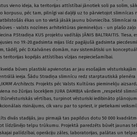
tus vieno ideja, ka teritorijas attīstībai jānotiek soli pa solim, s
korpusu, pēc tam, pilnīgi vai daļēji uz to pārvietojot slimnīcas 
atbilstošās ēkas un to vietā jāsāk jaunu būvniecība. Slimnīcai r
 būves - valsts nozīmes arhitektūras pieminekļus - un plašo zaļ
iecina P.Stradiņa KUS projektu vadītājs JĀNIS BALTRAITIS. Tiesa,
dojusies no 19.-20.gadsimta mijas līdz pagājušā gadsimta piecdesm
m, tādēļ, pēc D.Kalvānes domām, nav sistemātiski un konceptuāli
 teritorijas kopējās attīstības vīzijas nepieciešamībai.
veida būves plastiski apvienotas ar jau esošajām vēsturiskajām
entrālā ieeja. Šādu Stradiņa slimnīcu redz starptautiskā plenēra 
s
JKMM Architects
. Projekts pēc Valsts Kultūras pieminekļu aizsard
 viena no žūrijas locekļiem JURA DAMBJA vārdiem „respektē slimn
tūrvēsturiskās vērtības, turpinot vēsturiski iedibināto plānojum
ionālais risinājums, cik varu par to spriest, ir pietiekami veiksmī
līts divās stadijās, jau pirmajā tas papildus dotu 50 000 kvadrātm
inot līdzšinējo telpu trūkumu. Projektā paredzēts būvēt jaunas te
kajai palīdzībai, operāciju zāles, laboratorijas, palātas un telpa