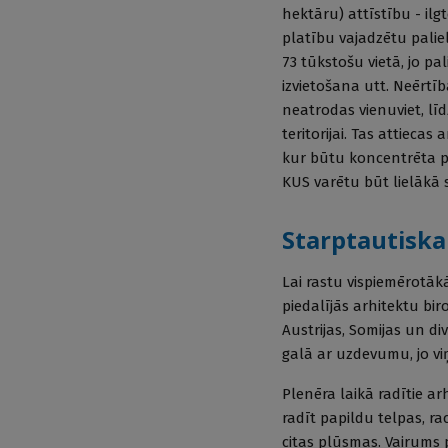
hektāru) attīstību - il
platību vajadzētu palie
73 tūkstošu vie­tā, jo p
izvietošana utt. Neērtīb
neatrodas vienuviet, līd
teritorijai. Tas attieca
kur būtu koncentrēta pac
KUS varētu būt lielākā 
Starptautisk
Lai rastu vispiemērotāk
piedalījās arhitektu bir
Austrijas, Somijas un diva
galā ar uzdevumu, jo vi
Plenēra laikā radītie arh
radīt papildu telpas, r
citas plūsmas. Vairums