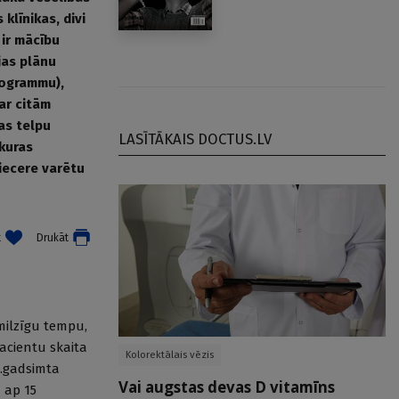
klīnikas, divi
 ir mācību
jas plānu
rogrammu),
ar citām
as telpu
LASĪTĀKAIS DOCTUS.LV
 kuras
iecere varētu
t
Drukāt
 milzīgu tempu,
acientu skaita
Kolorektālais vēzis
1.gadsimta
Vai augstas devas D vitamīns
- ap 15