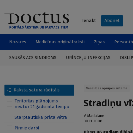
Ienākt
Abonēt
PORTĀLS ĀRSTIEM UN FARMACEITIEM
Nozares
Medicīnas oriģinālraksti
Ziņas
Personīb
SAUSĀS ACS SINDROMS
URĪNCEĻU INFEKCIJAS
DISLI
Veselības aprūpes sistēma
Raksta satura rādītājs
Stradiņu v
Teritorijas plānojums
neiztur 21.gadsimta tempu
V. Madalāne
Starptautiska prāta vētra
30.11.2006.
Pirmie darbi
Pirms 96 gadiem dibināt