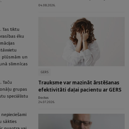
.
04.08.2026.
 Tas tiktu
 prasības ēku
imācijas
stāvvietu
ntu plūsmām un
jaunā slimnīcas
GERS
Trauksme var mazināt ārstēšanas
. Taču
efektivitāti daļai pacientu ar GERS
sionāļu grupas
stu speciālistu
Doctus
24.07.2026.
l nepieciešami
u sākties
c pusotra vai