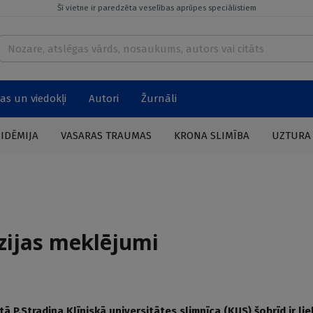
Šī vietne ir paredzēta veselības aprūpes speciālistiem
as un viedokļi
Autori
Žurnāli
PIDĒMIJA
VASARAS TRAUMAS
KRONA SLIMĪBA
UZTURA
īzijas meklējumi
ā P.Stradiņa Klīniskā universitātes slimnīca (KUS) šobrīd ir li