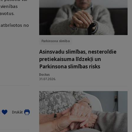
avienības
avotus.
ī atbrīvotos no
Parkinsona slimība
Asinsvadu slimības, nesteroīdie
pretiekaisuma līdzekļi un
Parkinsona slimības risks
Doctus
31.07.2026.
t
Drukāt