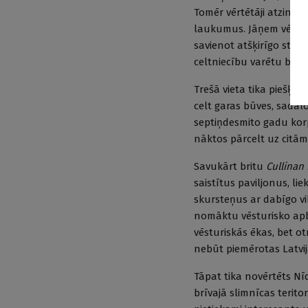
Tomēr vērtētāji atzina, 
laukumus. Jāņem vērā ar
savienot atšķirīgo stāvu 
celtniecību varētu būt ļ
Trešā vieta tika piešķirt
celt garas būves, sadalo
septiņdesmito gadu korpu
nāktos pārcelt uz citām
Savukārt britu
Cullinan
saistītus paviljonus, lie
skursteņus ar dabīgo vil
nomāktu vēsturisko apbūv
vēsturiskās ēkas, bet ot
nebūt piemērotas Latvij
Tāpat tika novērtēts N
brīvajā slimnīcas terito