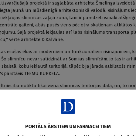
„Uzvarējušajā projektā ir saglabāta arhitekta Šmelinga izveidotā
niegta jaunā un mūsdienīgā arhitektoniskā valodā. Risinājums ie
i iekļaujas slimnīcas zaļajā zonā, tam ir paredzēti vairāki atšķirīg
a centrālo gaiteni, abās pusēs viens pēc otra skatienam atklātos kr
jumu. Šajā projektā iekļaujas arī labs risinājums transporta p
cu," vērtē arhitekte D.Kalvāne.
tas esošās ēkas ar moderniem un funkcionāliem risinājumiem, k
 Šo slimnīcu nevar salīdzināt ar Somijas slimnīcām, jo tas ir arh
skaistā, koku iekļautā teritorijā, tāpēc bija jārada atbilstošs risi
ts
pārstāvis TEEMU KURKELA.
ltniecība notiktu tikai vienā slimnīcas teritorijas daļā, un, to no
cas pamatdarbību. Tikai teritorijas rekonstrukcijas otrajā posmā
s gados celto kardioloģijas korpusu, jo līdzšinējo ieguldījumu d
Norvēģijas un Dānijas arhitektu birojs
Arkitektfirmaet C.F.Moller
- p
PORTĀLS ĀRSTIEM UN FARMACEITIEM
etu cauri visai slimnīcas teritorijai, un centrālajā daļā uzbūvēt liel
būtu kā savienojošs elements starp abās pusēs izvietotajām slim