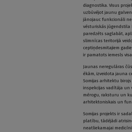
diagnostika. Visus projek
uzbūvējot jaunu galveno 
jānojauc funkcionāli ne
vēsturiskās jūgendstila
paredzēts saglabāt, apl
slimnīcas teritorijā vei
ceptiņdesmitajiem gadie
ir pamatots iemesls visas
Jaunas neregulāras čūsk
ēkām, izveidota jauna c
Somijas arhitektu biroj
inspekcijas vadītāja un
mērogu, raksturu un kul
arhitektoniskais un funkc
Somijas projekts ir sada
platību, tādējādi atris
neatliekamajai medicīnis