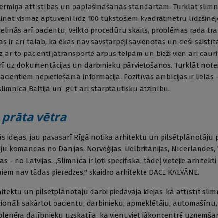
gtermiņa attīstības un paplašināšanās standartam. Turklāt slimn
lināt vismaz aptuveni līdz 100 tūkstošiem kvadrātmetru līdzšin
alielinās arī pacientu, veikto procedūru skaits, problēmas rada tr
as ir arī tālab, ka ēkas nav savstarpēji savienotas un cieši saistī
z ar to pacienti jātransportē ārpus telpām un bieži vien arī cauri 
s arī uz dokumentācijas un darbinieku pārvietošanos. Turklāt notei
ientiem nepieciešamā informācija. Pozitīvās ambīcijas ir lielas -
slimnīca Baltijā un gūt arī starptautisku atzinību.
a
prāta vētra
ās idejas, jau pavasarī Rīgā notika arhitektu un pilsētplānotāju 
oju komandas no Dānijas, Norvēģijas, Lielbritānijas, Nīderlandes, V
s - no Latvijas. „Slimnīca ir ļoti specifiska, tādēļ vietējie arhitekt
ņiem nav tādas pieredzes," skaidro arhitekte DACE KALVĀNE.
itektu un pilsētplānotāju darbi piedāvāja idejas, kā attīstīt slimn
acionāli sakārtot pacientu, darbinieku, apmeklētāju, automašīnu,
 plenēra dalībnieku uzskatīja, ka vienuviet jākoncentrē uzņemš