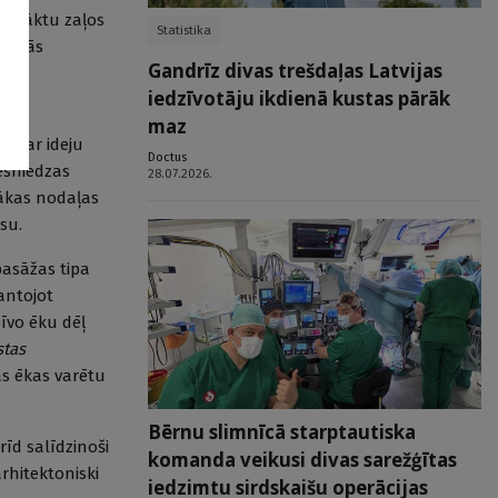
 nomāktu zaļos
Statistika
ti tās
Gandrīz divas trešdaļas Latvijas
teņa
iedzīvotāju ikdienā kustas pārāk
maz
rās ar ideju
Doctus
iesniedzas
28.07.2026.
irākas nodaļas
su.
pasāžas tipa
mantojot
sīvo ēku dēļ
stas
ās ēkas varētu
Bērnu slimnīcā starptautiska
rīd salīdzinoši
komanda veikusi divas sarežģītas
arhitektoniski
iedzimtu sirdskaišu operācijas