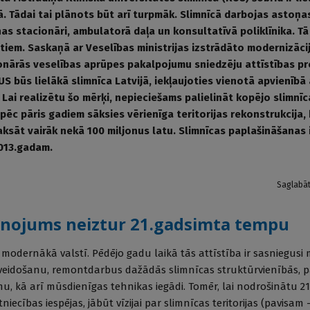
jā. Tādai tai plānots būt arī turpmāk. Slimnīcā darbojas astoņas 
ienas stacionāri, ambulatorā daļa un konsultatīvā poliklīnika. Tā
em. Saskaņā ar Ve­se­lī­bas ministrijas izstrādāto modernizāci
onārās veselības aprūpes pakalpojumu sniedzēju attīstības p
S būs lielākā slimnīca Latvijā, iekļaujoties vienotā apvienībā 
Lai realizētu šo mērķi, nepieciešams palielināt kopējo slimnīc
 pēc pāris gadiem sāksies vērienīga teritorijas rekonstrukcija,
ksāt vairāk nekā 100 miljonus latu. Slimnīcas paplašināšanas 
2013.gadam.
Saglabā
lānojums neiztur 21.gadsimta tempu
a modernākā valstī. Pēdējo gadu laikā tās attīstība ir sasniegusi
zveidošanu, remontdarbus dažādās slimnīcas struktūrvienībās, p
, kā arī mūsdienīgas tehnikas iegādi. Tomēr, lai nodrošinātu 2
iecības iespējas, jābūt vīzijai par slimnīcas teritorijas (pavisam 