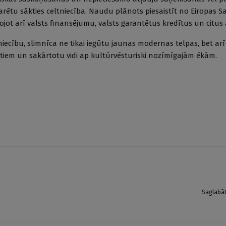
arētu sākties celtniecība. Naudu plānots piesaistīt no Eiropas S
jot arī valsts finansējumu, valsts garantētus kredītus un citus 
ltniecību, slimnīca ne tikai iegūtu jaunas modernas telpas, bet ar
ektiem un sakārtotu vidi ap kultūrvēsturiski nozīmīgajām ēkām.
Saglabā