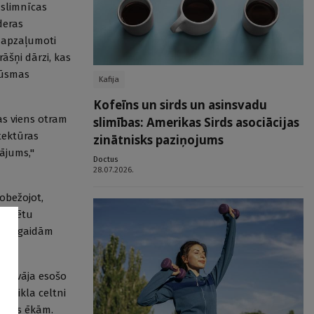
 slimnīcas
deras
i apzaļumoti
āšņi dārzi, kas
lūsmas
Kafija
Kofeīns un sirds un asinsvadu
as viens otram
slimības: Amerikas Sirds asociācijas
itektūras
zinātnisks paziņojums
nājums,"
Doctus
28.07.2026.
robežojot,
 varētu
ēļ pagaidām
iedāvāja esošo
u stikla celtni
nīcas ēkām.