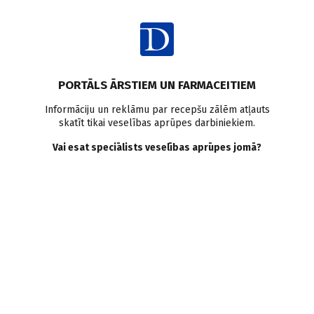
Ienākt
PORTĀLS ĀRSTIEM UN FARMACEITIEM
Informāciju un reklāmu par recepšu zālēm atļauts
skatīt tikai veselības aprūpes darbiniekiem.
AUTORI
Skatīt visus
Vai esat speciālists veselības aprūpes jomā?
Zaiga Kravale
pneimonoloģe, P. Stradiņa KUS, Plaušu slimību un
torakālās ķirurģijas centra vadītāja p. i.
VISI AUTORA RAKSTI