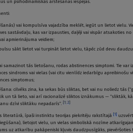
us un psihodinamiskās ārstēšanas iespējas.
enti:
ēšanās) vai kompulsīva vajadzība meklēt, iegūt un lietot vielu. Vi
ves sastāvdaļu, kas var izpausties, daļēji vai vispār atsakoties no
vai apmierinājuma veidiem;
ulsu sākt lietot vai turpināt lietot vielu, tāpēc zūd devu daudz
vai samazinot tās lietošanu, rodas abstinences simptomi. Tie var 
ences sindroms vai vielas (vai citu vienlīdz iedarbīgu apreibinošu v
ences simptomus;
ana: cilvēks zina, ka sekas būs sliktas, bet vai nu noliedz tās (“
tik un tā lieto, vai arī racionalizē sliktos iznākumus — “sliktāk, kā 
[
1
;
2
]
anu dzīvi sliktāku nepadarīs”.
[
1
]
literatūrā, īpaši instinktu teorijas piekritēju rakstītajā
uzsvērt
s iegūšana), lietojot vielu, un vielas simboliskā nozīme atkarīgaja
ums uz atkarību pakāpeniski kļuvis daudzpusīgāks, pievēršoties