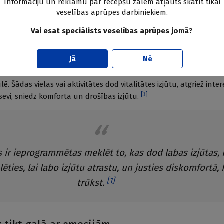
Informāciju un reklāmu par recepšu zālēm atļauts skatīt tikai
di.
veselības aprūpes darbiniekiem.
u pētnieks
Jaak Panksepp
uzskata, ka tieši šīs emociju sistēmas atb
Vai esat speciālists veselības aprūpes jomā?
t jēgu, just interesi un justies droši “savā ādā”. Ja cilvēka psihe
i traucējumi, piemēram, saistībā ar agrīnu stresu, tad drošības iz
Jā
Nē
gas izjūta un mijiedarbība ar citiem cilvēkiem var būt traucēta, p
kmē dopamīnu un opioīdus smadzenēs, vai arī nodoties aktivitātēm
. Šādas vielas vai aktivitātes dod vitalitātes izjūtu, atgriež inter
[
3
]
sevi, sniedz komforta un drošības izjūtu.
r ieprogrammētas meklēt to, kas dod labas izjūtas, 
lēties, lai labo izjūtu atrastu, un justies diskomfortā,
[
1
]
trūkst.