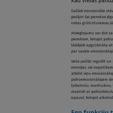
Kad vielas palīd
Dažādi emocionālie stāvo
piešķirt šai pieredzei j
rodas grūti izturamas jūt
Atvieglojumu var dot sa
piemēram, lietojot psiho
tādējādi apgrūtināta at
par savām emocionālajā
Viela palīdz regulēt un
emocijas, vai nepatīkam
atbilst viņu emocionālaj
psihoemocionālajam def
(alkoholu, marihuānu, b
mazināt ar psihostimula
izpaust, lietojot alkoho
Ego funkciju 