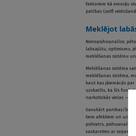
faktoriem kā emociju si
patības (
self
) veidošanā
Meklējot labās
Neiropsihoanalīze, pēto
labsajūtu, optimismu, 
meklēšanas sistēmu un 
Meklēšanas sistēma sais
meklēšanas sistēma, mum
kaut kas jāiemācās par m
uzskatīts, ka šīs funkc
narkotiskās vielas — k
Savukārt panikas/bēdu s
tiem afektiem un uzvedīb
psihiatrs, psihoanalītiķ
saskaroties ar separācij