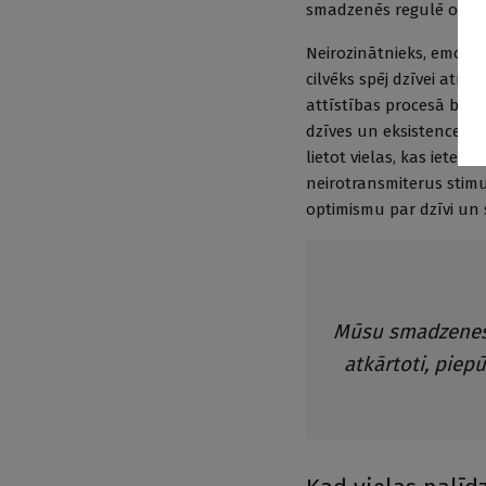
smadzenēs regulē opioī
Neirozinātnieks, emocij
cilvēks spēj dzīvei atras
attīstības procesā bijuš
dzīves un eksistences jē
lietot vielas, kas iete
neirotransmiterus stimulē
optimismu par dzīvi un 
Mūsu smadzenes i
atkārtoti, piepū