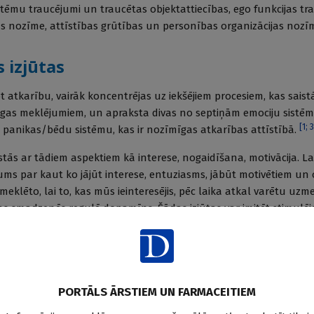
stēmu traucējumi un traucētas objektattiecības, ego funkcijas t
s nozīme, attīstības grūtības un personības organizācijas nozī
 izjūtas
t atkarību, vairāk koncentrējas uz iekšējiem procesiem, kas saist
jēgas meklējumiem, un apraksta divas no septiņām emociju sistē
[
1
;
3
panikas/bēdu sistēmu, kas ir nozīmīgas atkarības attīstībā.
tās ar tādiem aspektiem kā interese, nogaidīšana, motivācija. La
s par kaut ko jājūt interese, entuziasms, jābūt motivētiem un o
eklēto, lai to, kas mūs ieinteresējis, pēc laika atkal varētu uzme
ijas smadzenēs regulē dopamīns. Šādas izjūtas var imitēt stimulē
okaīns, amfetamīns.
istēma saistās ar separācijas trauksmi, drošības izjūtu. Šī sistē
ai, ko provocē separācija. Pagājušajā gadsimtā to līdzīgi jau apra
is
John Bowlby
— trauksme, meklēšana, raudāšana kā sākotnējās
PORTĀLS ĀRSTIEM UN FARMACEITIEM
[
4
]
u, vēlāk izmisums, kad piesaistes objekts ir zaudēts.
Šīs izpaus