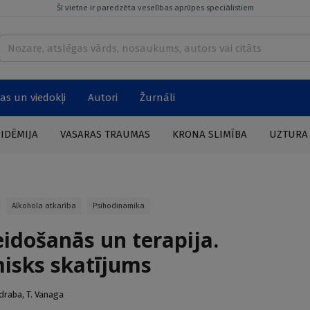
Šī vietne ir paredzēta veselības aprūpes speciālistiem
as un viedokļi
Autori
Žurnāli
PIDĒMIJA
VASARAS TRAUMAS
KRONA SLIMĪBA
UZTURA
Alkohola atkarība
Psihodinamika
idošanās un terapija.
isks skatījums
udraba
,
T. Vanaga