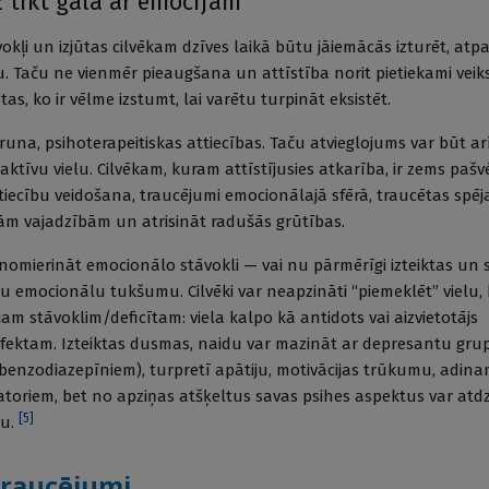
z tikt galā ar emocijām
kļi un izjūtas cilvēkam dzīves laikā būtu jāiemācās izturēt, atpa
ēgu. Taču ne vienmēr pieaugšana un attīstība norit pietiekami veik
as, ko ir vēlme izstumt, lai varētu turpināt eksistēt.
runa, psihoterapeitiskas attiecības. Taču atvieglojums var būt ar
aktīvu vielu. Cilvēkam, kuram attīstījusies atkarība, ir zems paš
tiecību veidošana, traucējumi emocionālajā sfērā, traucētas spēj
m vajadzībām un atrisināt radušās grūtības.
 nomierināt emocionālo stāvokli — vai nu pārmērīgi izteiktas un 
u emocionālu tukšumu. Cilvēki var neapzināti “piemeklēt” vielu, 
am stāvoklim/deficītam: viela kalpo kā antidots vai aizvietotājs
ektam. Izteiktas dusmas, naidu var mazināt ar depresantu gru
enzodiazepīniem), turpretī apātiju, motivācijas trūkumu, adina
toriem, bet no apziņas atšķeltus savas psihes aspektus var atd
[
5
]
lu.
traucējumi