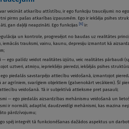
var veicināt atkarību attīstību, ir ego funkciju traucējumi: no ego
etni pirms pašas atkarības izpausmēm. Ego ir iekšēja psihes stru
[
6
]
āti, gan daļēji neapzināti. Ego funkcijas
ir:
egulācija un kontrole, progresējot no baudas uz realitātes princ
, iemācās trauksmi, vainu, kaunu, depresiju izmantot kā aizsard
m;
ti — ego palīdz veidot realitātes izjūtu, veic realitātes pārbaudi (
ojot uztveri, atmiņu, iepriekšējo pieredzi, iekšējās psihes struktūra
 ego piedalās savstarpējo attiecību veidošanā, izmantojot piered
ā ar agrīniem, svarīgiem objektiem (galvenokārt vecākiem). Šī pi
ttiecību veidošanā. Tā ir subjektīvā attieksme pret pasauli;
smi — ego piedalās aizsardzības mehānismu veidošanā un lieto
smi ir normāli, adaptīvi, daudzveidīgi mehānismi, kas mazina n
nāto pārdzīvojumu;
 ego spēj integrēt tā funkcionēšanas dažādos aspektus un darbo