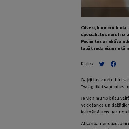
Cilvēki, kuriem ir kāda
speciālistos nereti izr
Pacientus ar aktīvu atk
labāk redz ejam nekā 
Dalīties
Daļēji tas varētu būt sai
“vajag tikai saņemties u
Ja vien mums būtu vair
veidošanos un dažādiem 
iedrošinājums. Tas note
Atkarība nenoliedzami i