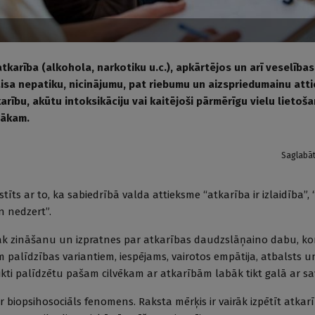
 atkarība (alkohola, narkotiku u.c.), apkārtējos un arī veselība
aisa nepatiku, nicinājumu, pat riebumu un aizspriedumainu atti
arību, akūtu intoksikāciju vai kaitējoši pārmērīgu vielu lietoša
nākam.
Saglabā
stīts ar to, ka sabiedrībā valda attieksme “atkarība ir izlaidība”, 
n nedzert”.
āk zināšanu un izpratnes par atkarības daudzslāņaino dabu, ko
palīdzības variantiem, iespējams, vairotos empātija, atbalsts u
ikti palīdzētu pašam cilvēkam ar atkarībām labāk tikt galā ar sa
r biopsihosociāls fenomens. Raksta mērķis ir vairāk izpētīt atkar