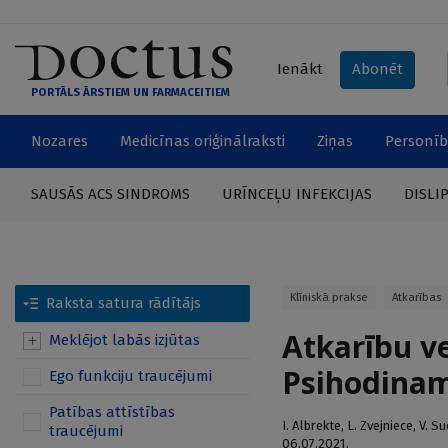
Ienākt
Abonēt
PORTĀLS ĀRSTIEM UN FARMACEITIEM
Nozares
Medicīnas oriģinālraksti
Ziņas
Personīb
SAUSĀS ACS SINDROMS
URĪNCEĻU INFEKCIJAS
DISLI
Klīniskā prakse
Atkarības
Raksta satura rādītājs
Atkarību ve
Meklējot labās izjūtas
Psihodinam
Ego funkciju traucējumi
Patības attīstības
I. Albrekte
,
L. Zvejniece
,
V. S
traucējumi
06.07.2021.