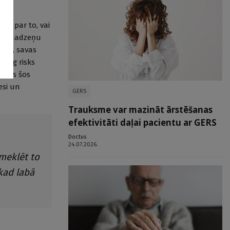
ild par to, vai
s un smadzeņu
jūta, savas
ieaug risks
, kas šos
esi un
GERS
Trauksme var mazināt ārstēšanas
efektivitāti daļai pacientu ar GERS
Doctus
24.07.2026.
meklēt to
 kad labā