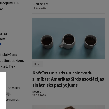
raucējumi un
O. Krumholcs
15.07.2026.
me.
ās ar
mām:
]
i aktivētos
ptimistiskiem,
Kafija
klēt. Tiek
jošas
Kofeīns un sirds un asinsvadu
slimības: Amerikas Sirds asociācijas
zinātnisks paziņojums
ma ir pamats
Doctus
kstījis
28.07.2026.
 izpausmes,
mes