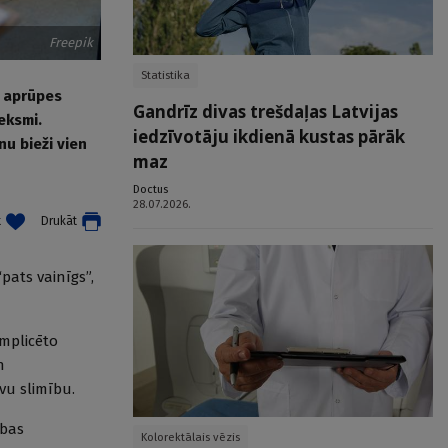
Freepik
Statistika
s aprūpes
Gandrīz divas trešdaļas Latvijas
eksmi.
iedzīvotāju ikdienā kustas pārāk
nu bieži vien
maz
Doctus
28.07.2026.
t
Drukāt
“pats vainīgs”,
mplicēto
n
vu slimību.
ības
Kolorektālais vēzis