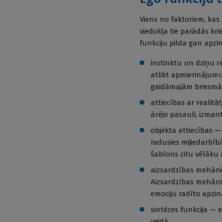
Viens no faktoriem, kas 
viedokļa tie parādās kri
funkciju pilda gan apzin
instinktu un dziņu r
atlikt apmierinājumu
gaidāmajām briesmā
attiecības ar realitā
ārējo pasauli, izmant
objekta attiecības —
radusies mijiedarbīb
šablons citu vēlāku a
aizsardzības mehāni
Aizsardzības mehāni
emociju radīto apzi
sintēzes funkcija —
veidā.