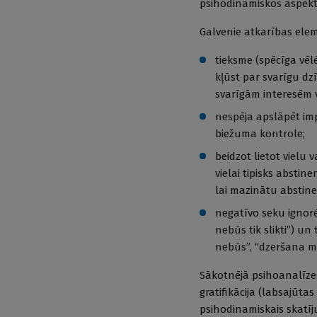
psihodinamiskos aspekt
Galvenie atkarības elem
tieksme (spēcīga vēl
kļūst par svarīgu dzī
svarīgām interesēm 
nespēja apslāpēt imp
biežuma kontrole;
beidzot lietot vielu 
vielai tipisks abstin
lai mazinātu abstin
negatīvo seku ignorēš
nebūs tik slikti”) un 
nebūs”, “dzeršana m
Sākotnējā psihoanalīzes 
gratifikācija (labsajūta
psihodinamiskais skatīj