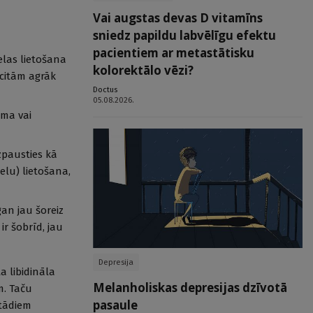
Vai augstas devas D vitamīns
sniedz papildu labvēlīgu efektu
pacientiem ar metastātisku
elas lietošana
kolorektālo vēzi?
 citām agrāk
Doctus
05.08.2026.
uma vai
izpausties kā
ielu) lietošana,
gan jau šoreiz
ir šobrīd, jau
Depresija
a libidināla
Melanholiskas depresijas dzīvotā
m. Taču
pasaule
 tādiem