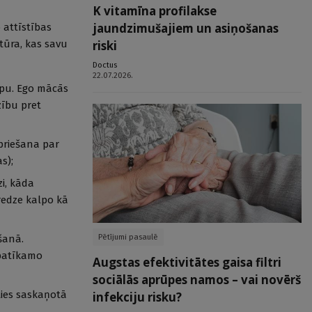
K vitamīna profilakse
jaundzimušajiem un asiņošanas
 attīstības
riski
ktūra, kas savu
Doctus
22.07.2026.
ipu. Ego mācās
zību pret
spriešana par
s);
zi, kāda
eredze kalpo kā
Pētījumi pasaulē
šanā.
epatīkamo
Augstas efektivitātes gaisa filtri
sociālās aprūpes namos – vai novērš
ties saskaņotā
infekciju risku?