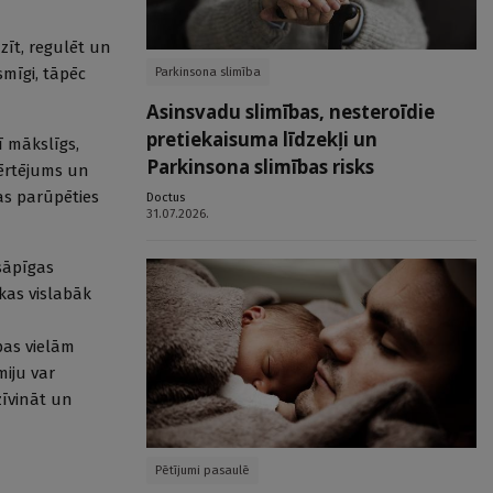
zīt, regulēt un
smīgi, tāpēc
Parkinsona slimība
Asinsvadu slimības, nesteroīdie
pretiekaisuma līdzekļi un
ī mākslīgs,
Parkinsona slimības risks
vērtējums un
as parūpēties
Doctus
31.07.2026.
sāpīgas
kas vislabāk
pas vielām
miju var
zīvināt un
Pētījumi pasaulē