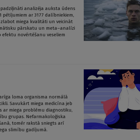
padziļināti analizēja auksta ūdens
1 pētījumiem ar 3177 dalībniekiem,
zlabot miega kvalitāti un veicināt
temātisku pārskatu un meta–analīzi
ko efektu novērtēšanu veseliem
svarīga loma organisma normālā
ikli. Savukārt miega medicīna jeb
as ar miega problēmu diagnostiku,
imību grupas. Nefarmakoloģiska
šanā, tomēr rakstā sniegts arī
ega slimību gadījumā.