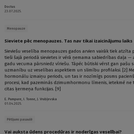
Doctus
23.07.2025.
Menopauze
Sieviete pēc menopauzes. Tas nav tikai izaicinājumu laiks
Sieviešu veselība menopauzes gados arvien vairāk tiek atzīta pa
tieši šajā periodā sievietes ir vērā ņemama sabiedrības daļa — a
gadu vecuma pārsniedz vīriešu. Tāpēc būtiski vērst gan pašu si
uzmanību uz veselības aspektiem un slimību profilaksi. [2] Me
hormonālu izmaiņu periods, un tas ir nozīmīgs posms pacien
procesi, kad pazeminās dzimumhormonu līmenis, ietekmē ne ti
citas ķermeņa funkcijas. [9]
E. Pumpure
,
I. Tonne
,
J. Vrubļevska
01.04.2025.
Pētījumi pasaulē
Vai auksta ūdens procedūras ir noderīgas veselībai?