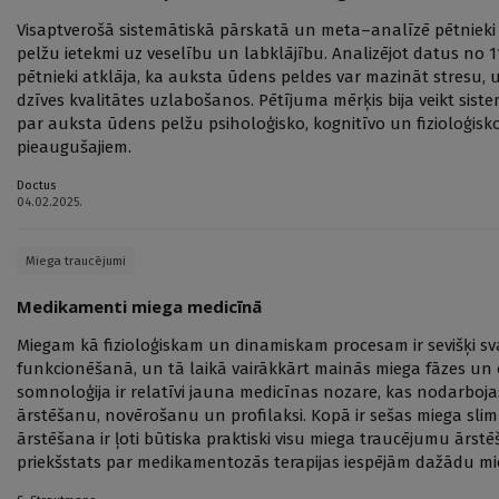
Visaptverošā sistemātiskā pārskatā un meta–analīzē pētnieki 
pelžu ietekmi uz veselību un labklājību. Analizējot datus no 1
pētnieki atklāja, ka auksta ūdens peldes var mazināt stresu, u
dzīves kvalitātes uzlabošanos. Pētījuma mērķis bija veikt sis
par auksta ūdens pelžu psiholoģisko, kognitīvo un fizioloģis
pieaugušajiem.
Doctus
04.02.2025.
Miega traucējumi
Medikamenti miega medicīnā
Miegam kā fizioloģiskam un dinamiskam procesam ir sevišķi 
funkcionēšanā, un tā laikā vairākkārt mainās miega fāzes un c
somnoloģija ir relatīvi jauna medicīnas nozare, kas nodarboj
ārstēšanu, novērošanu un profilaksi. Kopā ir sešas miega sl
ārstēšana ir ļoti būtiska praktiski visu miega traucējumu ārstē
priekšstats par medikamentozās terapijas iespējām dažādu mi