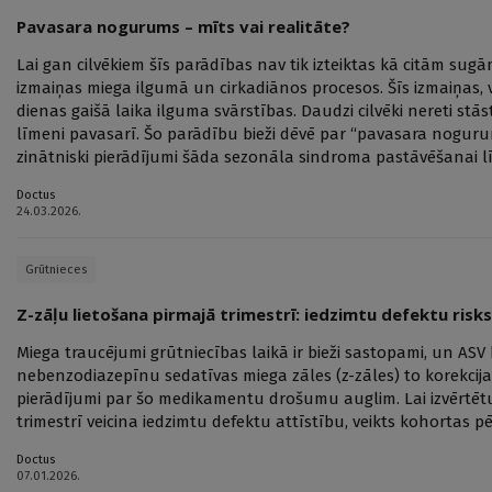
Pavasara nogurums – mīts vai realitāte?
Lai gan cilvēkiem šīs parādības nav tik izteiktas kā citām sugām
izmaiņas miega ilgumā un cirkadiānos procesos. Šīs izmaiņas, v
dienas gaišā laika ilguma svārstības. Daudzi cilvēki nereti s
līmeni pavasarī. Šo parādību bieži dēvē par “pavasara noguru
zinātniski pierādījumi šāda sezonāla sindroma pastāvēšanai lī
Doctus
24.03.2026.
Grūtnieces
Z-zāļu lietošana pirmajā trimestrī: iedzimtu defektu risks
Miega traucējumi grūtniecības laikā ir bieži sastopami, un ASV b
nebenzodiazepīnu sedatīvas miega zāles (z-zāles) to korekcija
pierādījumi par šo medikamentu drošumu auglim. Lai izvērtētu,
trimestrī veicina iedzimtu defektu attīstību, veikts kohortas p
Doctus
07.01.2026.