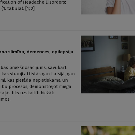
ification of Headache Disorders;
1. tabula). [1; 2]
na slimība, demences, epilepsija
elības priekšnosacījums, savukārt
kas strauji attīstās gan Latvijā, gan
jumi, kas pierāda nepietiekama un
mību procesos, demonstrējot miega
aļās tiks uzskaitīti biežāk
umos.