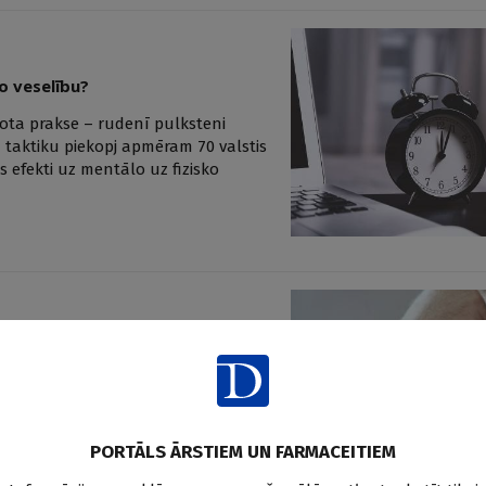
ko veselību?
tota prakse – rudenī pulksteni
 taktiku piekopj apmēram 70 valstis
as efekti uz mentālo uz fizisko
slimībām un bezmiegu
ām slimībām (sāpju sindroms,
bu iznākumu un dzīves kvalitāti.
ndēta kā pirmās līnijas terapija,
PORTĀLS ĀRSTIEM UN FARMACEITIEM
tāti pacientiem ar hroniskām