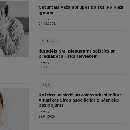
Ceturtais vēža aprūpes balsts, ko bieži
ignorē
Doctus
04.08.2026.
Prediabēts
Ikgadējs ĶMI pieaugums saistīts ar
prediabēta risku sievietēm
Doctus
04.08.2026.
Kafija
Kofeīns un sirds un asinsvadu slimības:
Amerikas Sirds asociācijas zinātnisks
paziņojums
Doctus
28.07.2026.