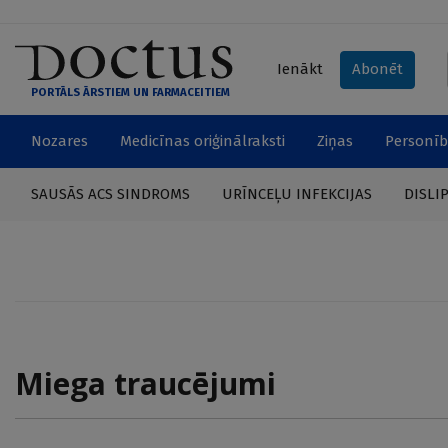
Ienākt
Abonēt
PORTĀLS ĀRSTIEM UN FARMACEITIEM
Nozares
Medicīnas oriģinālraksti
Ziņas
Personīb
SAUSĀS ACS SINDROMS
URĪNCEĻU INFEKCIJAS
DISLI
Miega traucējumi