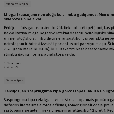
Miega traucējumi
Miega traucējumi neiroloģisku slimību gadījumos. Neiromu
skleroze un ne tikai
Pēdējos pāris gados arvien biežāk tiek publicēti pētījumi, kas
nekvalitatīva miega negatīvo ietekmi dažādu neiroloģisko sli
un neiroloģisko slimību divvirzienu saistību. Lai panāktu iesp
neirologam ir būtiski izvaicāt pacientus arī par viņu miegu. Šī 
2026. gada maija numurā), kur uzskaitīti biežāk sastopamie m
slimību gadījumos īsā aprakstošā veidā.
S. Strautmane
08.06.2026.
Galvassāpes
Tensijas jeb saspringuma tipa galvassāpes. Akūta un ilgt
Saspringuma tipa cefalģija ir visbiežāk sastopamais primāru ga
dažādos literatūras avotos atšķiras, tomēr globāli vidējā prev
sastopama sievietēm nekā vīriešiem ar attiecību 1,2 pret 1. Pē