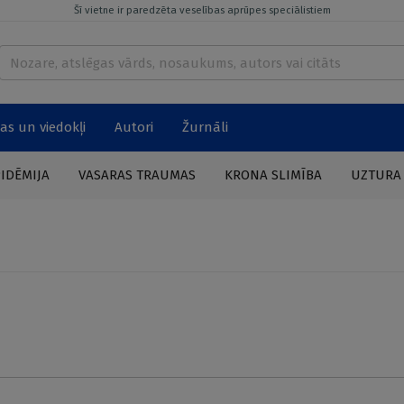
Šī vietne ir paredzēta veselības aprūpes speciālistiem
as un viedokļi
Autori
Žurnāli
PIDĒMIJA
VASARAS TRAUMAS
KRONA SLIMĪBA
UZTURA