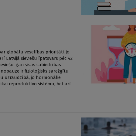
r globālu veselības prioritāti, jo
rī Latvijā sieviešu īpatsvars pēc 42
eviešu, gan visas sabiedrības
nopauze ir fizioloģisks sarežģītu
šu uzraudzībā, jo hormonālie
kai reproduktīvo sistēmu, bet arī