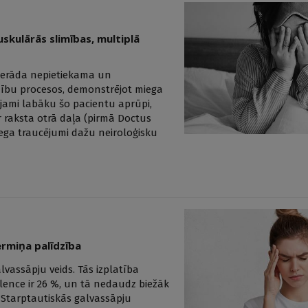
skulārās slimības, multiplā
 pierāda nepietiekama un
mību procesos, demonstrējot miega
ējami labāku šo pacientu aprūpi,
ir raksta otrā daļa (pirmā Doctus
iega traucējumi dažu neiroloģisku
ermiņa palīdzība
lvassāpju veids. Tās izplatība
alence ir 26 %, un tā nedaudz biežāk
c Starptautiskās galvassāpju