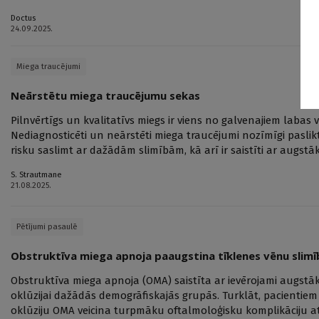
Doctus
24.09.2025.
Miega traucējumi
Neārstētu miega traucējumu sekas
Pilnvērtīgs un kvalitatīvs miegs ir viens no galvenajiem labas
Nediagnosticēti un neārstēti miega traucējumi nozīmīgi paslikti
risku saslimt ar dažādām slimībām, kā arī ir saistīti ar augstāku
S. Strautmane
21.08.2025.
Pētījumi pasaulē
Obstruktīva miega apnoja paaugstina tīklenes vēnu slimī
Obstruktīva miega apnoja (OMA) saistīta ar ievērojami augstāku
oklūzijai dažādās demogrāfiskajās grupās. Turklāt, pacientie
oklūziju OMA veicina turpmāku oftalmoloģisku komplikāciju at