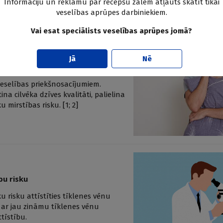
Informāciju un reklāmu par recepšu zālēm atļauts skatīt tikai
veselības aprūpes darbiniekiem.
Vai esat speciālists veselības aprūpes jomā?
Jā
Nē
 veselības priekšnosacījumiem.
na cilvēka dzīves kvalitāti, palielina
 mirstības risku. [1; 2]
bu risku
 risku attīstīties tīklenes vēnu
m ar jau zināmu tīklenes vēnu
tīstību.