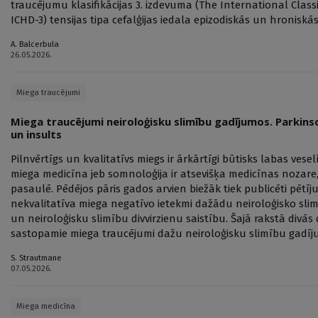
traucējumu klasifikācijas 3. izdevuma (The International Class
ICHD-3) tensijas tipa cefalģijas iedala epizodiskās un hroniskās (
A. Balcerbula
26.05.2026.
Miega traucējumi
Miega traucējumi neiroloģisku slimību gadījumos. Parkinso
un insults
Pilnvērtīgs un kvalitatīvs miegs ir ārkārtīgi būtisks labas ves
miega medicīna jeb somnoloģija ir atsevišķa medicīnas nozare, 
pasaulē. Pēdējos pāris gados arvien biežāk tiek publicēti pētī
nekvalitatīva miega negatīvo ietekmi dažādu neiroloģisko sli
un neiroloģisku slimību divvirzienu saistību. Šajā rakstā divās d
sastopamie miega traucējumi dažu neiroloģisku slimību gadīj
S. Strautmane
07.05.2026.
Miega medicīna