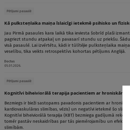
Pētījumi pasaulē
Kā pulksteņlaika maiņa īslaicīgi ietekmē psihisko un fizis
Jau Pirmā pasaules kara laikā tika ieviesta šobrīd plaši izman
pagriezt stundu atpakaļ un pavasarī stundu uz priekšu. Šādu
visā pasaulē. Lai izvērtētu, kādi ir tūlītējie pulksteņlaika maiņ
veselību, tika veikts retrospektīvs kohortas pētījums Anglijā.
Doctus
05.01.2026.
Pētījumi pasaulē
Kognitīvi biheiviorālā terapija pacientiem ar hroniskām 
Bezmiegs ir bieži sastopams pavadonis pacientiem ar hronisk
kardiovaskulāras slimības, vēzis) un negatīvi ietekmē šo slimī
Kognitīvi biheiviorālā terapija (KBT) bezmiega gadījumā rekome
tomēr pastāv neskaidrības par tās piemērojamību un efektivi
slimībām.