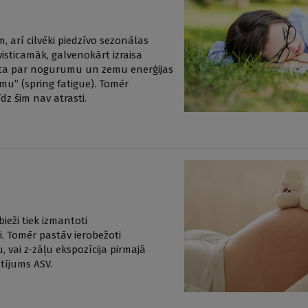
, arī cilvēki piedzīvo sezonālas
isticamāk, galvenokārt izraisa
tāsta par nogurumu un zemu enerģijas
mu” (spring fatigue). Tomēr
dz šim nav atrasti.
ieži tiek izmantoti
i. Tomēr pastāv ierobežoti
 vai z-zāļu ekspozīcija pirmajā
ētījums ASV.