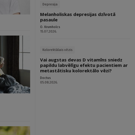
Depresija
Melanholiskas depresijas dzīvotā
pasaule
O. Krumholcs
15.07.2026.
Kolorektālais vēzis
Vai augstas devas D vitamīns sniedz
papildu labvēlīgu efektu pacientiem ar
metastātisku kolorektālo vēzi?
Doctus
05.08.2026.