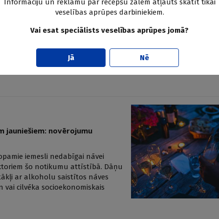
Informāciju un reklāmu par recepšu zālēm atļauts skatīt tikai
s gaitas alkohola inducēta
veselības aprūpes darbiniekiem.
acientiem, kas hospitalizēti smagas
Vai esat speciālists veselības aprūpes jomā?
udzcentru nejaušināta,
īt amoksicilīna/klavulānskābes
Jā
Nē
em jauniešiem: novērojumu
topamie iemesli nedabīgai nāvei
aktoriem šo notikumu attīstībā. Dāņu
tākļi ar alkoholu saistītos nāves
 vai cilvēka socioekonomiskais