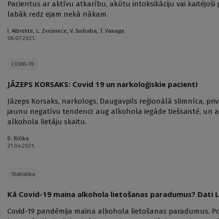
Pacientus ar aktīvu atkarību, akūtu intoksikāciju vai kaitējoši
labāk redz ejam nekā nākam.
I. Albrekte
,
L. Zvejniece
,
V. Sudraba
,
T. Vanaga
06.07.2021.
COVID-19
JĀZEPS KORSAKS: Covid 19 un narkoloģiskie pacienti
Jāzeps Korsaks, narkologs, Daugavpils reģionālā slimnīca, pri
jaunu negatīvu tendenci: aug alkohola iegāde tiešsaistē, un 
alkohola lietāju skaitu.
D. Ričika
21.04.2021.
Statistika
Kā Covid-19 maina alkohola lietošanas paradumus? Dati L
Covid-19 pandēmija maina alkohola lietošanas paradumus. Pozi