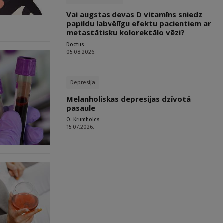
Vai augstas devas D vitamīns sniedz
papildu labvēlīgu efektu pacientiem ar
metastātisku kolorektālo vēzi?
Doctus
05.08.2026.
Depresija
Melanholiskas depresijas dzīvotā
pasaule
O. Krumholcs
15.07.2026.