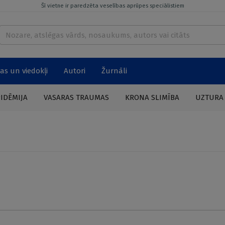
Šī vietne ir paredzēta veselības aprūpes speciālistiem
as un viedokļi
Autori
Žurnāli
PIDĒMIJA
VASARAS TRAUMAS
KRONA SLIMĪBA
UZTURA