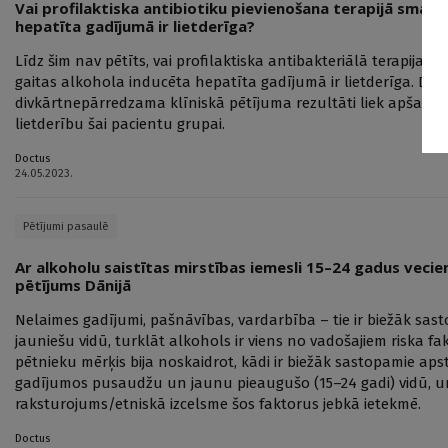
Vai profilaktiska antibiotiku pievienošana terapijā smaga
hepatīta gadījumā ir lietderīga?
Līdz šim nav pētīts, vai profilaktiska antibakteriālā terapija p
gaitas alkohola inducēta hepatīta gadījumā ir lietderīga. Da
divkārtnepārredzama klīniskā pētījuma rezultāti liek apšaub
lietderību šai pacientu grupai.
Doctus
24.05.2023.
Pētījumi pasaulē
Ar alkoholu saistītas mirstības iemesli 15–24 gadus veci
pētījums Dānijā
Nelaimes gadījumi, pašnāvības, vardarbība – tie ir biežāk sas
jauniešu vidū, turklāt alkohols ir viens no vadošajiem riska f
pētnieku mērķis bija noskaidrot, kādi ir biežāk sastopamie aps
gadījumos pusaudžu un jaunu pieaugušo (15–24 gadi) vidū, un
raksturojums/etniskā izcelsme šos faktorus jebkā ietekmē.
Doctus