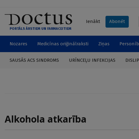
Ienākt
Abonēt
PORTĀLS ĀRSTIEM UN FARMACEITIEM
Nozares
Medicīnas oriģinālraksti
Ziņas
Personīb
SAUSĀS ACS SINDROMS
URĪNCEĻU INFEKCIJAS
DISLI
Alkohola atkarība