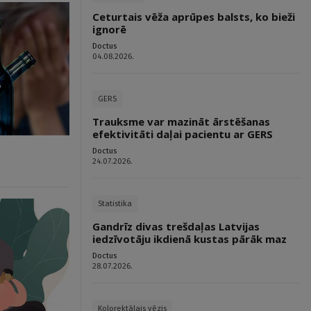
Ceturtais vēža aprūpes balsts, ko bieži
ignorē
Doctus
04.08.2026.
GERS
Trauksme var mazināt ārstēšanas
efektivitāti daļai pacientu ar GERS
Doctus
24.07.2026.
Statistika
Gandrīz divas trešdaļas Latvijas
iedzīvotāju ikdienā kustas pārāk maz
Doctus
28.07.2026.
Kolorektālais vēzis