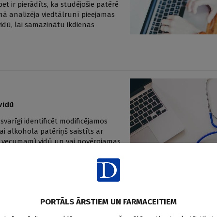
et ir pierādīts, ka studējošie patērē
mā analizēja viedtālrunī pieejamas
idū, lai samazinātu ikdienas
vidū
varīgi identificēt modificējamos
ai alkohola patēriņš saistīts ar
u vecumam) vidū un vai novērojamas
PORTĀLS ĀRSTIEM UN FARMACEITIEM