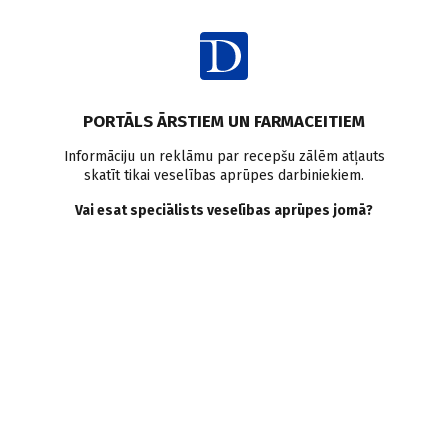
Ienākt
Ziņas
Pētījumi pasaulē
Alkohola atkarība
PORTĀLS ĀRSTIEM UN FARMACEITIEM
GLP–1 receptoru agonisti
Smēķēšana
Semaglutīds
Informāciju un reklāmu par recepšu zālēm atļauts
skatīt tikai veselības aprūpes darbiniekiem.
Semaglutīds pieaugušajiem
Vai esat speciālists veselības aprūpes jomā?
ar alkohola atkarību
Doctus
24.02.2025.