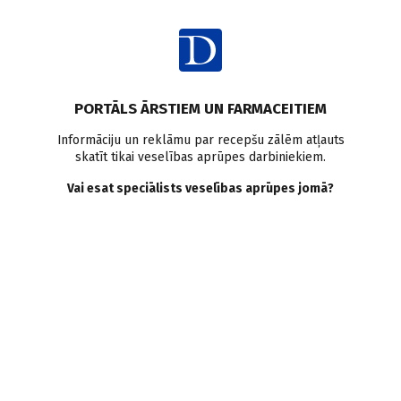
Ienākt
Raksta satura rādītājs
PORTĀLS ĀRSTIEM UN FARMACEITIEM
Klīniskā prakse
Informāciju un reklāmu par recepšu zālēm atļauts
skatīt tikai veselības aprūpes darbiniekiem.
Bēta adrenoblokatoru
Vai esat speciālists veselības aprūpes jomā?
lietošana
A. Rudzītis
21.07.2014.
Kopš bēta adrenoblokatoru (BAB) atklāšanas un ieviešanas
klīniskajā praksē pagājušas vairākas desmitgades
(propranolols 1960. gadā, James Whyte Black), tomēr, lai gan
atklātas jaunas medikamentu klases (AKE inhibitori, ARB, If
receptoru blokatori), kardioloģijā BAB joprojām ir nozīmīgi.