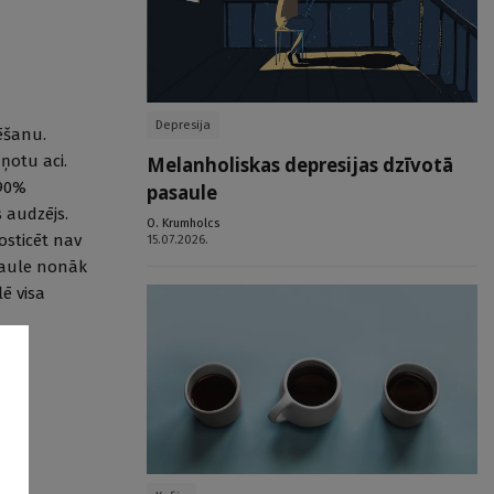
Depresija
lēšanu.
ņotu aci.
Melanholiskas depresijas dzīvotā
 90%
pasaule
s audzējs.
O. Krumholcs
osticēt nav
15.07.2026.
 saule nonāk
ē visa