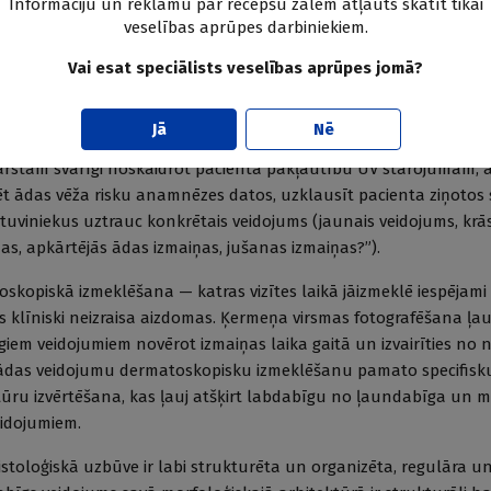
Informāciju un reklāmu par recepšu zālēm atļauts skatīt tikai
r palielināmo stiklu (lupu);
veselības aprūpes darbiniekiem.
sānu gaismā.
Vai esat speciālists veselības aprūpes jomā?
ojumiem ar iespējamām ABCD pazīmēm, tā sauktie “neglītie pīlēn
 kas ievērojami atšķiras no apkārtējiem veidojumiem).
Jā
Nē
stam svarīgi noskaidrot pacienta pakļautību UV starojumam, ā
ēt ādas vēža risku anamnēzes datos, uzklausīt pacienta ziņotos
 tuviniekus uztrauc konkrētais veidojums (jaunais veidojums, krā
as, apkārtējās ādas izmaiņas, jušanas izmaiņas?”).
kopiskā izmeklēšana — katras vizītes laikā jāizmeklē iespējami 
as klīniski neizraisa aizdomas. Ķermeņa virsmas fotografēšana ļa
giem veidojumiem novērot izmaiņas laika gaitā un izvairīties no
 ādas veidojumu dermatoskopisku izmeklēšanu pamato specifisk
ūru izvērtēšana, kas ļauj atšķirt labdabīgu no ļaundabīga un 
idojumiem.
stoloģiskā uzbūve ir labi strukturēta un organizēta, regulāra 