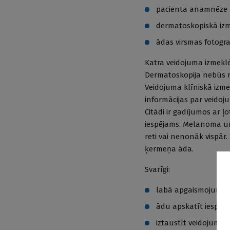
pacienta anamnēze 
dermatoskopiskā iz
ādas virsmas fotogr
Katra veidojuma izmeklē
Dermatoskopija nebūs ma
Veidojuma klīniskā izme
informācijas par veido
Citādi ir gadījumos ar ļ
iespējams. Melanoma un 
reti vai nenonāk vispār
ķermeņa āda.
Svarīgi:
labā apgaismojumā a
ādu apskatīt iespēja
iztaustīt veidojumu;