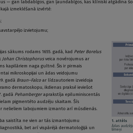
mus — gan labdabīgos, gan ļaundabīgos, kas klīniski atgādina š
ajā izmeklēšanā izvērtē:
;
avstarpējo izvietojumu;
ijas sākums rodams 1655. gadā, kad
Peter Borelus
k
Johan Christophorus
veica novērojumus ar
s kapilāriem naga gultnē. Šis ir pirmais
entai mikroskopijai un ādas veidojumu
89. gadā
Braun–Falco
ar līdzautoriem izveidoja
uramo dermatoskopu, ikdienas praksē ieviešot
7. gadā
Pehamberger
aprakstīja epiluminiscentās
ielam pigmentēto audzēju skaitam. Šīs
r nelieliem labojumiem izmanto arī mūsdienās.
ba saistīta ne vien ar tās izmantojumu
1. attēls
Ādas audzēju
agnostikā, bet arī vispārējā dermatoloģijā un
līmeņi