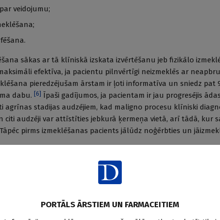
par veidojumu;
meklēšana;
afēšana.
šana sākas ar tā klīniskā izskata izvērtēšanu jeb fizikālo izmek
ksimāli efektīva, ja pacientu pilnvērtīgi neizmeklēs ar neapbru
klēšana pieredzējušam ārstam ir ļoti informatīva un sniedz pat
[
6
]
juma dabu.
Īpaši gadījumos, ja pacientam ir jau progresējis āda
oti agrīnas stadijas audzējiem, kad maligno procesu klīniski diagn
citi audzēji var attīstīties jebkurā ķermeņa vietā, arī tādā, kur
. Tāpēc pirms izmeklēšanas pacients jālūdz noģērbties un jāizmekl
pskatīt visu ķermeņa ādu;
mi tuvāk;
PORTĀLS ĀRSTIEM UN FARMACEITIEM