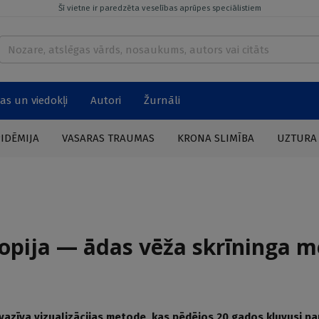
Šī vietne ir paredzēta veselības aprūpes speciālistiem
as un viedokļi
Autori
Žurnāli
PIDĒMIJA
VASARAS TRAUMAS
KRONA SLIMĪBA
UZTURA
pija — ādas vēža skrīninga 
vazīva vizualizācijas metode, kas pēdējos 20 gados kļuvusi pa