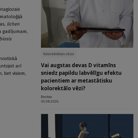
ntagiozais
rmatoloģijā
as,
lichen
ta gadījumam,
biosis
Kolorektālais vēzis
gnostiskā
Vai augstas devas D vitamīns
ntojot arī
sniedz papildu labvēlīgu efektu
 bet visiem,
pacientiem ar metastātisku
kolorektālo vēzi?
Doctus
05.08.2026.