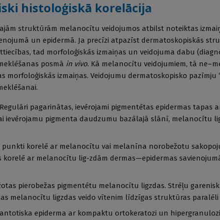
ki histoloģiskā korelācija
jām struktūrām melanocītu veidojumos atbilst noteiktas izmai
nojumā un epidermā. Ja precīzi atpazīst dermatoskopiskās stru
tiecības, tad morfoloģiskās izmaiņas un veidojuma dabu (diagno
izmeklēšanas posmā
in vivo
. Kā melanocītu veidojumiem, tā ne–m
kas morfoloģiskās izmaiņas. Veidojumu dermatoskopisko pazīmju 
zmeklēšanai.
Regulāri pagarinātas, ievērojami pigmentētas epidermas tapas ar
ai ievērojamu pigmenta daudzumu bazālajā slānī, melanocītu li
i punkti korelē ar melanocītu vai melanīna norobežotu sakopo
es korelē ar melanocītu lig-zdām dermas—epidermas savienojumā 
žotas pierobežas pigmentētu melanocītu ligzdas. Strēļu garenisk
žas melanocītu ligzdas veido vītenim līdzīgas struktūras paralēli
 Akantotiska epiderma ar kompaktu ortokeratozi un hipergranulozi 