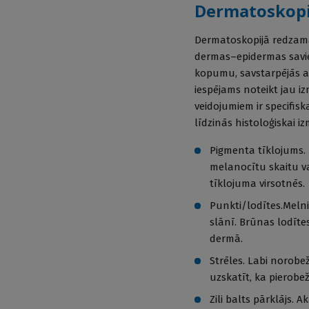
Dermatoskopis
Dermatoskopijā redzama
dermas–epidermas savie
kopumu, savstarpējās at
iespējams noteikt jau 
veidojumiem ir specifis
līdzinās histoloģiskai i
Pigmenta tīklojums. 
melanocītu skaitu v
tīklojuma virsotnēs.
Punkti/lodītes.Meln
slānī. Brūnas lodīt
dermā.
Strēles. Labi norobe
uzskatīt, ka pierobe
Zili balts pārklājs.