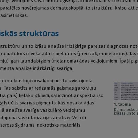
dabīgs veidojums savā morfoloģiskajā arhitektūrā ir strukturāli h
 paralēles novērojamas dermatoskopijā: to struktūru, krāsu attie
 asimetriskas.
skās struktūras
ruktūru un to krāsu analīze ir izšķirīga pareizas diagnozes not
hromatofors cilvēka ādā ir melanīns (precīzāk, eumelanīns). Tas 
ju), gan ļaundabīgiem (melanoma) ādas veidojumiem. Īpaši pi
enta analīze ir ārkārtīgi svarīga.
nīna krāstoņi nosakāmi pēc to izvietojuma
. Tas saistīts ar redzamās gaismas garo viļņu
a gals) lielāku izkliedi, salīdzinot ar spektra īso
s gals). Cits svarīgs pigments, kas nosaka ādas
1. tabula
Dermatoskopi
 Tā analīze svarīga vaskulāro veidojumu
krāsas un to 
ojuma vaskularizācijas analīzei. Vēl citi
 serozs šķidrums, nekrotisks materiāls.