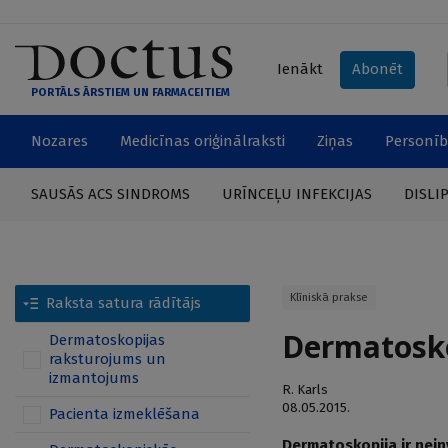
Ienākt
Abonēt
PORTĀLS ĀRSTIEM UN FARMACEITIEM
Nozares
Medicīnas oriģinālraksti
Ziņas
Personīb
SAUSĀS ACS SINDROMS
URĪNCEĻU INFEKCIJAS
DISLI
Klīniskā prakse
Raksta satura rādītājs
Dermatosko
Dermatoskopijas
raksturojums un
izmantojums
R. Karls
08.05.2015.
Pacienta izmeklēšana
Dermatoskopija ir nein