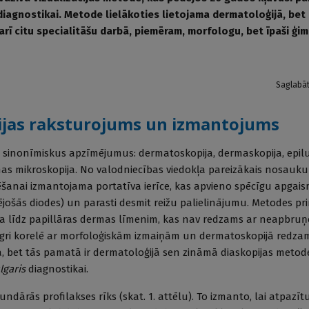
diagnostikai. Metode lielākoties lietojama dermatoloģijā, bet 
 arī citu specialitāšu darbā, piemēram, morfologu, bet īpaši ģi
Saglabā
jas raksturojums un izmantojums
us sinonīmiskus apzīmējumus: dermatoskopija, dermaskopija, epi
mas mikroskopija. No valodniecības viedokļa pareizākais nosauku
ēšanai izmantojama portatīva ierīce, kas apvieno spēcīgu apga
jošās diodes) un parasti desmit reižu palielinājumu. Metodes pr
ēta līdz papillāras dermas līmenim, kas nav redzams ar neapbruņo
ingri korelē ar morfoloģiskām izmaiņām un dermatoskopijā red
 bet tās pamatā ir dermatoloģijā sen zināmā diaskopijas metode
lgaris
diagnostikai.
undārās profilakses rīks (skat. 1. attēlu). To izmanto, lai atpa