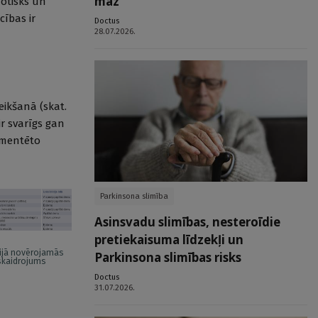
maz
aotisks un
cības ir
Doctus
28.07.2026.
eikšanā (skat.
ir svarīgs gan
gmentēto
Parkinsona slimība
Asinsvadu slimības, nesteroīdie
pretiekaisuma līdzekļi un
jā novērojamās
Parkinsona slimības risks
skaidrojums
Doctus
31.07.2026.