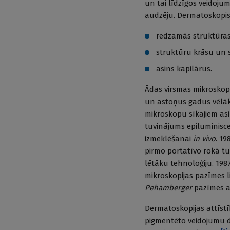
un tai līdzīgos veidoju
audzēju. Dermatoskopisk
redzamās struktūras
struktūru krāsu un s
asins kapilārus.
Ādas virsmas mikroskop
un astoņus gadus vēlā
mikroskopu sīkajiem asin
tuvinājums epiluminisc
izmeklēšanai
in vivo
. 19
pirmo portatīvo rokā t
lētāku tehnoloģiju. 198
mikroskopijas pazīmes l
Pehamberger
pazīmes a
Dermatoskopijas attīstī
pigmentēto veidojumu di