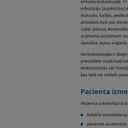
[
2
]
entodermatoskopijā.
infestāciju (apsēstību)
molusks, kašķis, pediku
atrodami dati par derm
ruber planus
, bovenoīd
erythema exidativum mu
lipoidica
,
lupus vulgaris
Dermatoskopija ir diagn
precizitāte nepārspēj i
elektroniskās vai tīmek
kas tieši vai netieši s
Pacienta izm
Pacienta izmeklēšanā iz
fizikālā izmeklēšana;
pacienta anamnēze;