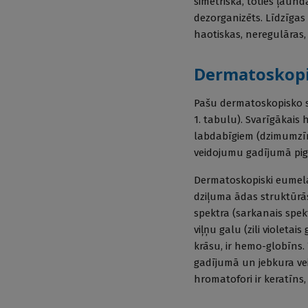
simetriska, toties ļaun
dezorganizēts. Līdzīgas
haotiskas, neregulāras,
Dermatoskopi
Pašu dermatoskopisko st
1. tabulu). Svarīgākais 
labdabīgiem (dzimumzīm
veidojumu gadījumā pigm
Dermatoskopiski eumela
dziļuma ādas struktūrās
spektra (sarkanais spektr
viļņu galu (zili violetai
krāsu, ir hemo-globīns.
gadījumā un jebkura veid
hromatofori ir keratīns,