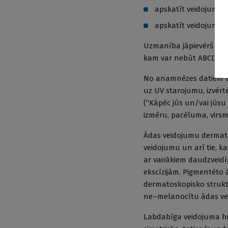
apskatīt veidojumu a
apskatīt veidojumu 
Uzmanība jāpievērš veid
kam var nebūt ABCD, bet
No anamnēzes datiem ār
uz UV starojumu, izvērt
(“Kāpēc jūs un/vai jūsu
izmēru, pacēluma, virsm
Ādas veidojumu dermatos
veidojumu un arī tie, k
ar vairākiem daudzveidī
ekscīzijām. Pigmentēto
dermatoskopisko strukt
ne–melanocītu ādas ve
Labdabīga veidojuma hi