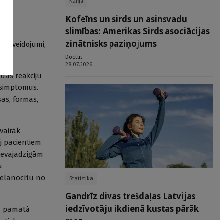
Kafija
Kofeīns un sirds un asinsvadu
slimības: Amerikas Sirds asociācijas
zinātnisks paziņojums
i” (veidojumi,
Doctus
28.07.2026.
das reakciju
 simptomus.
sas, formas,
vairāk
uj pacientiem
 nevajadzīgām
u
melanocītu no
Statistika
Gandrīz divas trešdaļas Latvijas
iedzīvotāju ikdienā kustas pārāk
un pamatā