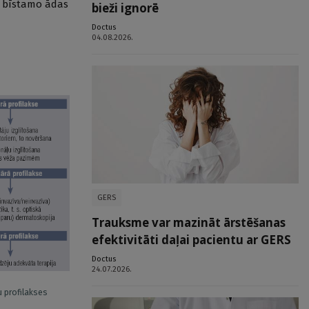
o bīstamo ādas
bieži ignorē
Doctus
04.08.2026.
GERS
Trauksme var mazināt ārstēšanas
efektivitāti daļai pacientu ar GERS
Doctus
24.07.2026.
 profilakses