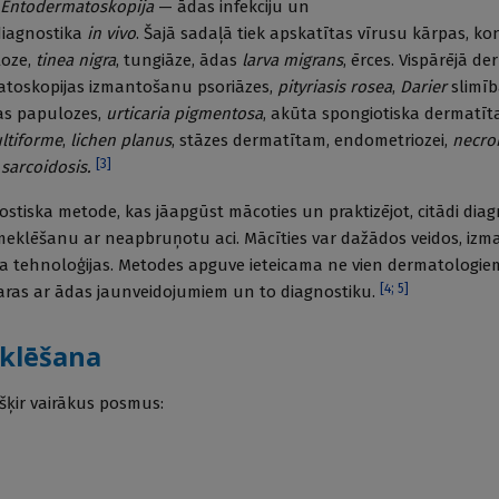
Entodermatoskopija
— ādas infekciju un
 diagnostika
in vivo
. Šajā sadaļā tiek apskatītas vīrusu kārpas, ko
loze,
tinea nigra
, tungiāze, ādas
larva migrans
, ērces. Vispārējā de
atoskopijas izmantošanu psoriāzes,
pityriasis rosea
,
Darier
slimīb
as papulozes,
urticaria pigmentosa
, akūta spongiotiska dermatī
ltiforme
,
lichen planus
, stāzes dermatītam, endometriozei,
necro
[
3
]
,
sarcoidosis.
ostiska metode, kas jāapgūst mācoties un praktizējot, citādi dia
zmeklēšanu ar neapbruņotu aci. Mācīties var dažādos veidos, izma
ļa tehnoloģijas. Metodes apguve ieteicama ne vien dermatologiem,
[
4
;
5
]
askaras ar ādas jaunveidojumiem un to diagnostiku.
eklēšana
šķir vairākus posmus: