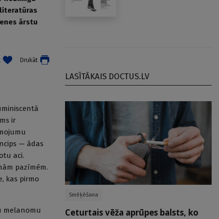
literatūras
menes ārstu
t
Drukāt
LASĪTĀKAIS DOCTUS.LV
luminiscentā
ms ir
ismojumu
incips — ādas
tu aci.
zamām pazīmēm.
, kas pirmo
Smēķēšana
zītu melanomu
Ceturtais vēža aprūpes balsts, ko