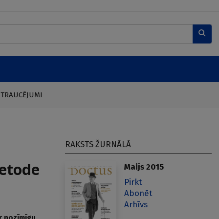
 TRAUCĒJUMI
RAKSTS ŽURNĀLĀ
metode
Maijs 2015
Pirkt
Abonēt
Arhīvs
r nozīmīgu