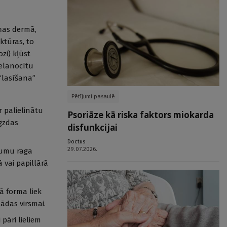
ņas dermā,
ktūras, to
zi) kļūst
elanocītu
“lasīšana”
Pētījumi pasaulē
 palielinātu
Psoriāze kā riska faktors miokarda
gzdas
disfunkcijai
Doctus
29.07.2026.
jumu raga
vai papillārā
ā forma liek
 ādas virsmai.
pāri lieliem