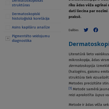
Dermatoskopiskās
struktūras
rīku ādas vēža agrīnai 
dati liecina par nozīmi
Dermatoskopiski
praksē.
histoloģiskā korelācija
Asins kapilāru analīze
Dalīties
Pigmentēto veidojumu
diagnostika
Dermatoskopi
Literatūrā lieto vairāk
mikroskopija, ādas virs
dermatoskopija
. Izmekl
(halogēns, gaismu emitē
struktūra tiek vizualiz
Metodes precizitāte st
[
1
]
Metode samērā jauna,
reizi aprakstīta
lupus vu
Metode ir ādas vēža sek