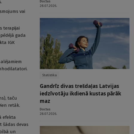
Doctus
s.
28.07.2026.
esmojums vai
 terapijai
 pēdējā gada
ikta IGK
nhalējamiem
nhodilatatori.
Statistika
Gandrīz divas trešdaļas Latvijas
iedzīvotāju ikdienā kustas pārāk
ns), taču
maz
ien retāk.
Doctus
28.07.2026.
ā efekta
et šādas devas
rbībā un