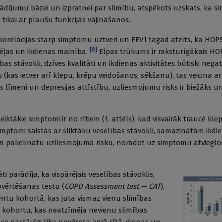
ādījumu bāzei un izpratnei par slimību, atspēkots uzskats, ka s
i tikai ar plaušu funkcijas vājināšanos.
 korelācijas starp simptomu uztveri un FEV1 tagad atzīts, ka HO
[
8
]
edēļas un ikdienas mainība.
Elpas trūkums ir raksturīgākais HO
bas stāvokli, dzīves kvalitāti un ikdienas aktivitātes būtiski nega
(kas ietver arī klepu, krēpu veidošanos, sēkšanu), tas veicina ar
līmeni un depresijas attīstību, uzliesmojumu risks ir biežāks u
teiktākie simptomi ir no rītiem (1. attēls), kad visvairāk traucē k
imptomi saistās ar sliktāku veselības stāvokli, samazinātām ikdi
un palielinātu uzliesmojuma risku, norādot uz simptomu atviegl
ti parādīja, ka vispārējais veselības stāvoklis,
ovērtēšanas testu (
COPD Assessment test — CAT
),
ientu kohortā, kas juta vismaz vienu slimības
r kohortu, kas neatzīmēja nevienu slimības