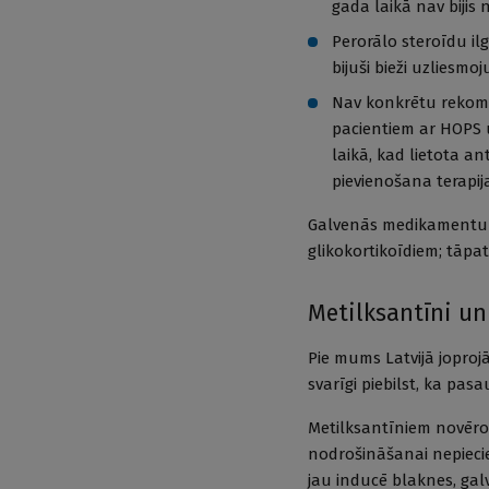
gada laikā nav bijis
Perorālo steroīdu il
bijuši bieži uzliesmo
Nav konkrētu rekomen
pacientiem ar HOPS 
laikā, kad lietota an
pievienošana terapij
Galvenās medikamentu g
glikokortikoīdiem; tāpa
Metilksantīni u
Pie mums Latvijā joprojā
svarīgi piebilst, ka pas
Metilksantīniem novērot
nodrošināšanai nepiecie
jau inducē blaknes, ga