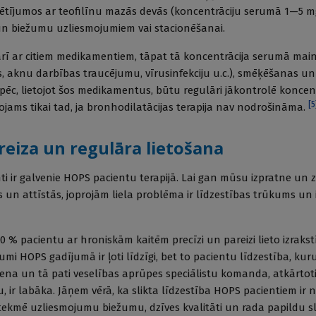
pētījumos ar teofilīnu mazās devās (koncentrāciju serumā 1—5 mg
un biežumu uzliesmojumiem vai stacionēšanai.
 arī ar citiem medikamentiem, tāpat tā koncentrācija serumā ma
s, aknu darbības traucējumu, vīrusinfekciju u.c.), smēķēšanas u
pēc, lietojot šos medikamentus, būtu regulāri jākontrolē koncent
[
5
tojams tikai tad, ja bronhodilatācijas terapija nav nodrošināma.
reiza un regulāra lietošana
 ir galvenie HOPS pacientu terapijā. Lai gan mūsu izpratne un 
s un attīstās, joprojām liela problēma ir līdzestības trūkums un
50 % pacientu ar hroniskām kaitēm precīzi un pareizi lieto izrakst
i HOPS gadījumā ir ļoti līdzīgi, bet to pacientu līdzestība, kur
ena un tā pati veselības aprūpes speciālistu komanda, atkārtoti
 ir labāka. Jāņem vērā, ka slikta līdzestība HOPS pacientiem ir 
etekmē uzliesmojumu biežumu, dzīves kvalitāti un rada papildu s