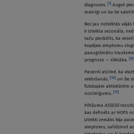
[
7
]
diagnozes.
Augot pier
mainīgi un ka tie saistīt
Bez jau noteiktās vājās
ir izteikta sezonāla, n
taču pierādīts, ka veselī
kopējais simptomu slogs 
paaugstinātu trauksmes 
[
9
]
prognoze — sliktāka.
Pacienti atzīmē, ka visiz
[
10
]
veidošanās,
un šie s
fiziskajām aktivitātēm 
[
11
]
nozīmīgumu.
Pētījuma
ASSESS
rezultā
kas definēts ar HOPS n
izteikti zemāks bija pac
simptomu, salīdzinot a