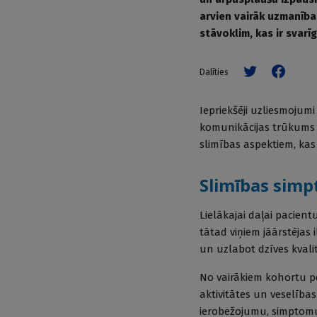
arvien vairāk uzmanība
stāvoklim, kas ir svarī
Dalīties
Iepriekšēji uzliesmojum
komunikācijas trūkums s
slimības aspektiem, kas 
Slimības simp
Lielākajai daļai pacien
tātad viņiem jāārstējas
un uzlabot dzīves kvalit
No vairākiem kohortu pē
aktivitātes un veselība
ierobežojumu, simptomu