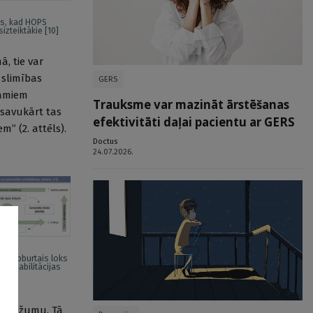
ks, kad HOPS
sizteiktākie [10]
ā, tie var
 slimības
GERS
lamiem
Trauksme var mazināt ārstēšanas
 savukārt tas
efektivitāti daļai pacientu ar GERS
” (2. attēls).
Doctus
24.07.2026.
u apburtais loks
 rehabilitācijas
u biežumu. Tā