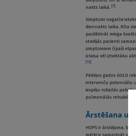
simptomu, un šī tendenc
[
7
]
nakts laikā.
Simptomi negatīvi ietekm
diennakts laika. Rīta si
pasliktināt miega kvali
stadijās pacienti samaz
simptomiem (īpaši elpa
izraisa vēl izteiktāku a
[
13
]
Pēdējos gados GOLD reko
intervenču potenciālu 
iespēju robežās palielin
pulmonālās rehabilitāci
Ārstēšana un 
HOPS ir ārstējama, bet n
mērķi ir samazināt sim