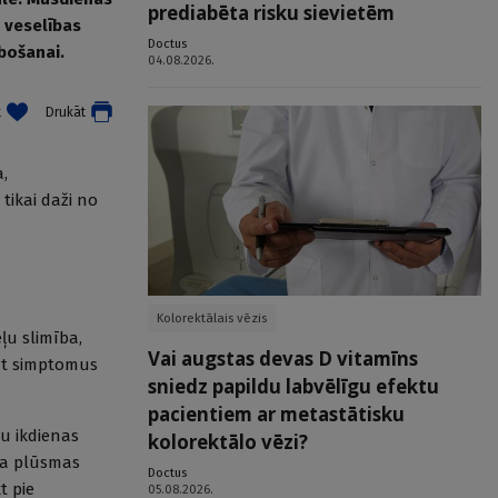
prediabēta risku sievietēm
n veselības
Doctus
abošanai.
04.08.2026.
t
Drukāt
,
tikai daži no
Kolorektālais vēzis
ļu slimība,
Vai augstas devas D vitamīns
nāt simptomus
sniedz papildu labvēlīgu efektu
pacientiem ar metastātisku
u ikdienas
kolorektālo vēzi?
isa plūsmas
Doctus
t pie
05.08.2026.