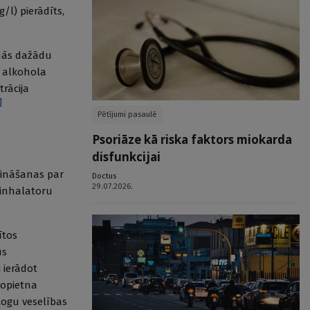
/l) pierādīts,
inās dažādu
n alkohola
rācija
]
Pētījumi pasaulē
Psoriāze kā riska faktors miokarda
disfunkcijai
zināšanas par
Doctus
29.07.2026.
 inhalatoru
ītos
us
 ierādot
nopietna
logu veselības