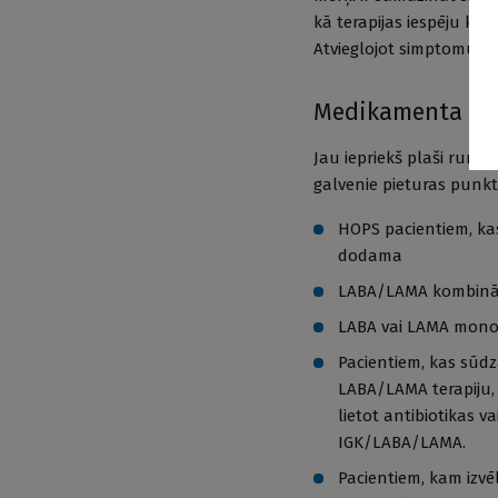
kā terapijas iespēju klās
Atvieglojot simptomus, u
Medikamenta izv
Jau iepriekš plaši runā
galvenie pieturas punkt
HOPS pacientiem, kas
dodama
LABA/LAMA kombināci
LABA vai LAMA monot
Pacientiem, kas sūdz
LABA/LAMA terapiju, 
lietot antibiotikas va
IGK/LABA/LAMA.
Pacientiem, kam izvē