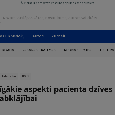
Šī vietne ir paredzēta veselības aprūpes speciālistiem
as un viedokļi
Autori
Žurnāli
PIDĒMIJA
VASARAS TRAUMAS
KRONA SLIMĪBA
UZTURA
Līdzestība
HOPS
īgākie aspekti pacienta dzīves
labklājībai