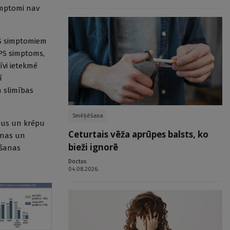
imptomi nav
PS simptomiem
PS simptoms,
tīvi ietekmē
ī
n slimības
Smēķēšana
lepus un krēpu
Ceturtais vēža aprūpes balsts, ko
enas un
bieži ignorē
ošanas
Doctus
04.08.2026.