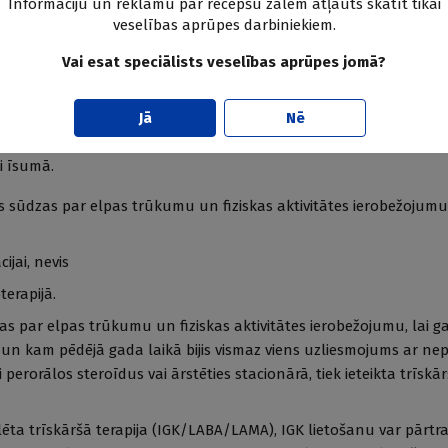
Informāciju un reklāmu par recepšu zālēm atļauts skatīt tikai
ts ir plašs, tad HOPS pārvaldības atslēga ir pareizā pieeja īstajā l
veselības aprūpes darbiniekiem.
zlabojas pacienta dzīves kvalitāte un spēja līdzdarboties ikdiena
Vai esat speciālists veselības aprūpes jomā?
ēle
Jā
Nē
ts par medikamentu grupām, to kombināciju iespējām un izvēli, tāp
i īsumā.
 sūdzas par elpas trūkumu un fiziskas aktivitātes ierobežojumu
jai, nevis
erapijā.
as par elpas trūkumu un fiziskas aktivitātes ierobežojumu, lai g
un kam pēdējā gada laikā bijis vismaz viens uzliesmojums ar ne
i perorālos steroīdus vai ārstēties stacionārā, tiek ieteikta trīskār
lēta trīskāršā terapija (IGK/LABA/LAMA), IGK lietošanu var pārtra