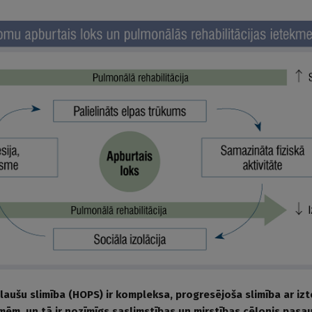
laušu slimība (HOPS) ir kompleksa, progresējoša slimība ar iz
ēm, un tā ir nozīmīgs saslimstības un mirstības cēlonis pasa