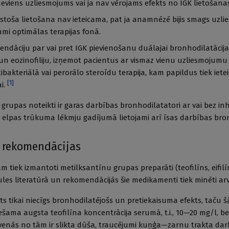
 neviens uzliesmojums vai ja nav vērojams efekts no IGK lietošana
gstoša lietošana nav ieteicama, pat ja anamnēzē bijis smags uzli
jumi optimālas terapijas fonā.
dāciju par vai pret IGK pievienošanu duālajai bronhodilatācijas
un eozinofiliju, izņemot pacientus ar vismaz vienu uzliesmojumu
tibakteriālā vai perorālo steroīdu terapija, kam papildus tiek iete
[
1
]
ai.
rupas noteikti ir garas darbības bronhodilatatori ar vai bez i
t elpas trūkuma lēkmju gadījumā lietojami arī īsas darbības bro
n rekomendācijas
m tiek izmantoti metilksantīnu grupas preparāti (teofilīns, eifilī
aules literatūrā un rekomendācijās šie medikamenti tiek minēti arv
s tikai niecīgs bronhodilatējošs un pretiekaisuma efekts, taču š
šama augsta teofilīna koncentrācija serumā, t.i., 10—20 mg/l, b
lvenās no tām ir slikta dūša, traucējumi kuņģa—zarnu trakta da