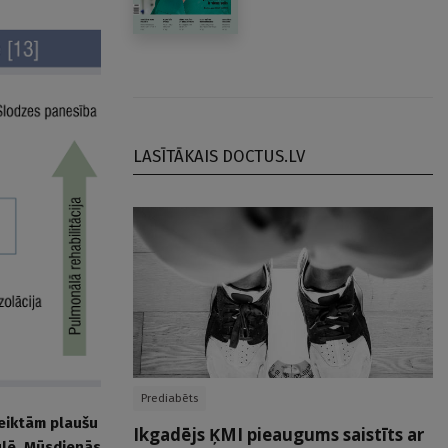
LASĪTĀKAIS DOCTUS.LV
Prediabēts
teiktām plaušu
Ikgadējs ĶMI pieaugums saistīts ar
ulē. Mūsdienās