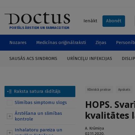
Ienākt
Abonēt
PORTĀLS ĀRSTIEM UN FARMACEITIEM
Nozares
Medicīnas oriģinālraksti
Ziņas
Personīb
SAUSĀS ACS SINDROMS
URĪNCEĻU INFEKCIJAS
DISLI
Klīniskā prakse
Apskats
Raksta satura rādītājs
HOPS. Svar
Slimības simptomu slogs
kvalitātes 
Ārstēšana un slimības
kontrole
A. Krūmiņa
Inhalatoru pareiza un
02.11.2020.