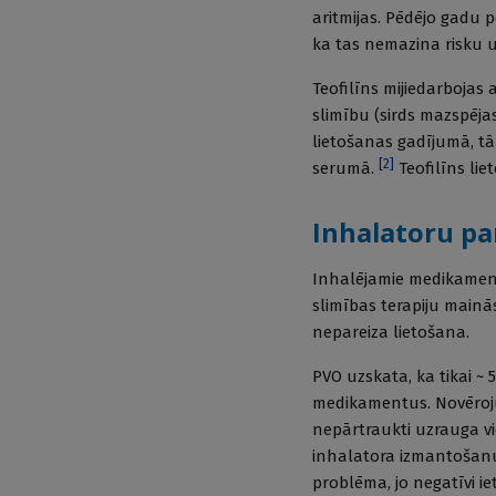
aritmijas. Pēdējo gadu 
ka tas nemazina risku 
Teofilīns mijiedarbojas
slimību (sirds mazspēja
lietošanas gadījumā, tā
[
2
]
serumā.
Teofilīns lie
Inhalatoru pa
Inhalējamie medikamenti
slimības terapiju mainā
nepareiza lietošana.
PVO uzskata, ka tikai ~ 
medikamentus. Novērojum
nepārtraukti uzrauga vi
inhalatora izmantošanu,
problēma, jo negatīvi i