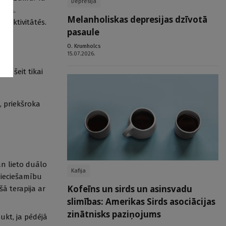
Depresija
aikā.
Melanholiskas depresijas dzīvotā
s aktivitātēs.
pasaule
O. Krumholcs
15.07.2026.
ēc šeit tikai
, priekšroka
an lieto duālo
Kafija
pieciešamību
Kofeīns un sirds un asinsvadu
šā terapija ar
slimības: Amerikas Sirds asociācijas
zinātnisks paziņojums
ukt, ja pēdējā