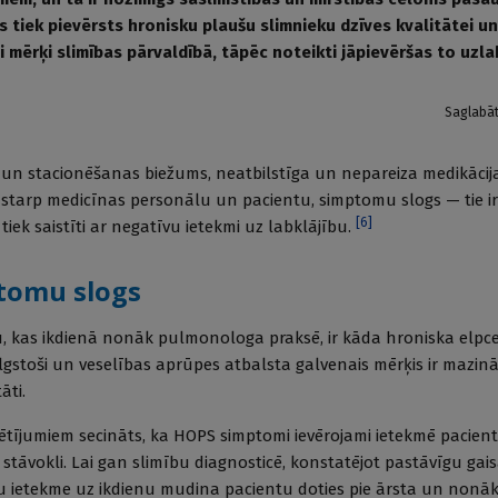
s tiek pievērsts hronisku plaušu slimnieku dzīves kvalitātei u
gi mērķi slimības pārvaldībā, tāpēc noteikti jāpievēršas to uzl
Saglabā
i un stacionēšanas biežums, neatbilstīga un nepareiza medikācija
tarp medicīnas personālu un pacientu, simptomu slogs — tie ir 
[
6
]
tiek saistīti ar negatīvu ietekmi uz labklājību.
tomu slogs
tu, kas ikdienā nonāk pulmonologa praksē, ir kāda hroniska elpce
 ilgstoši un veselības aprūpes atbalsta galvenais mērķis ir mazi
āti.
tījumiem secināts, ka HOPS simptomi ievērojami ietekmē pacient
s stāvokli. Lai gan slimību diagnosticē, konstatējot pastāvīgu ga
 ietekme uz ikdienu mudina pacientu doties pie ārsta un nonāk