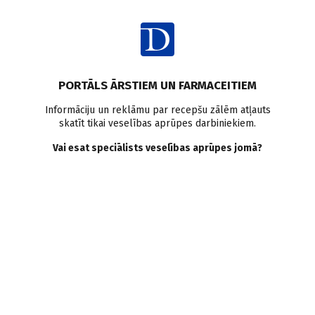
Ienākt
Raksta satura rādītājs
PORTĀLS ĀRSTIEM UN FARMACEITIEM
Klīniskā prakse
Migrēna
Galvassāpes
Migrēnas terapija
Informāciju un reklāmu par recepšu zālēm atļauts
skatīt tikai veselības aprūpes darbiniekiem.
Migrēnas pārvaldība. Soli pa
Vai esat speciālists veselības aprūpes jomā?
solim
L. Mekša
,
L. Zvaune
,
I. Vārsberga–Apsīte
,
E. Šankova
30.05.2023.