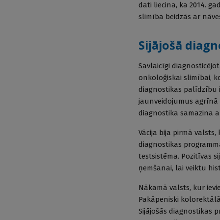
dati liecina, ka 2014. g
slimība beidzās ar nāve
Sijājošā diagn
Savlaicīgi diagnosticējo
onkoloģiskai slimībai, k
diagnostikas palīdzību
jaunveidojumus agrīnā st
diagnostika samazina a
Vācija bija pirmā valsts,
diagnostikas programmā
testsistēma. Pozitīvas s
ņemšanai, lai veiktu hi
Nākamā valsts, kur ievi
Pakāpeniski kolorektālā 
Sijājošās diagnostikas