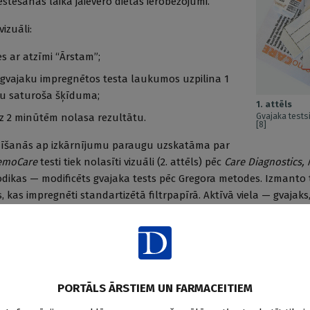
stēšanas laikā jāievēro diētas ierobežojumi.
izuāli:
es ar atzīmi “Ārstam”;
gvajaku impregnētos testa laukumos uzpilina 1
du saturoša šķīduma;
1. attēls
Gvajaka test
z 2 minūtēm nolasa rezultātu.
[8]
ādīšanās ap izkārnījumu paraugu uzskatāma par
emoCare
testi tiek nolasīti vizuāli (2. attēls) pēc
Care Diagnostics, 
dikas — modificēts gvajaka tests pēc Gregora metodes. Izmanto
 kas impregnēti standartizētā filtrpapīrā. Aktīvā viela — gvajaks
Reaģents — ūdeņraža peroksidāze spirtā 0,69 uz 20 ml.
zēts gvajaka testa lietojums ģimenes ārstu
PORTĀLS ĀRSTIEM UN FARMACEITIEM
ētās 2015., 2016. gadā (kopā aizpildīta