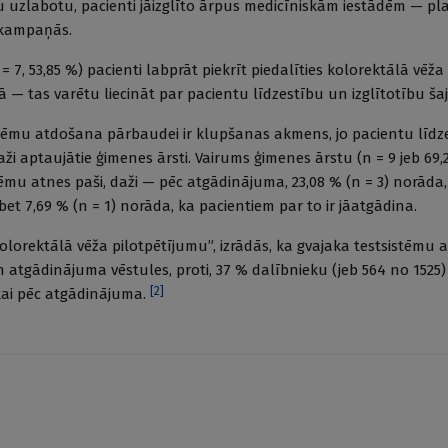
iju uzlabotu, pacienti jāizglīto ārpus medicīniskām iestādēm — pl
 kampaņās.
 = 7, 53,85 %) pacienti labprāt piekrīt piedalīties kolorektālā vēža 
— tas varētu liecināt par pacientu līdzestību un izglītotību ša
istēmu atdošana pārbaudei ir klupšanas akmens, jo pacientu līdz
aži aptaujātie ģimenes ārsti. Vairums ģimenes ārstu (n = 9 jeb 69
tēmu atnes paši, daži — pēc atgādinājuma, 23,08 % (n = 3) norāda,
bet 7,69 % (n = 1) norāda, ka pacientiem par to ir jāatgādina.
olorektālā vēža pilotpētījumu”, izrādās, ka gvajaka testsistēmu
 atgādinājuma vēstules, proti, 37 % dalībnieku (jeb 564 no 1525) 
[
2
]
ikai pēc atgādinājuma.