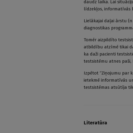
daudz laika. Lai situāc
līdzekļos, informatīvās
Lielākajai daļai ārstu (n
diagnostikas programmā 
Tomēr aizpildīto tests
atbildību atzīmē tikai d
ka daži pacienti testsis
testsistēmu atnes paši, 
Izpētot “Ziņojumu par k
ietekmē informatīvās un
testsistēmas atsūtīja t
Literatūra