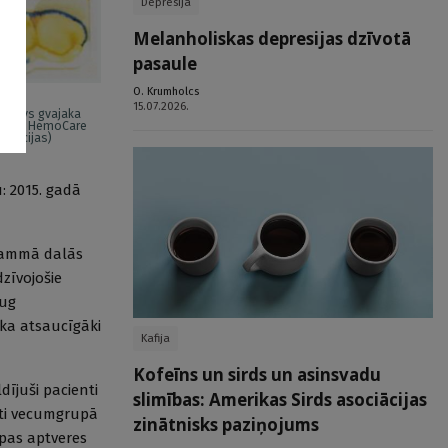
Depresija
Melanholiskas depresijas dzīvotā
pasaule
O. Krumholcs
15.07.2026.
ozitīvs gvajaka
ts (no HemoCare
trukcijas)
u: 2015. gadā
ogrammā dalās
dzīvojošie
aug
 ka atsaucīgāki
Kafija
Kofeīns un sirds un asinsvadu
dījuši pacienti
slimības: Amerikas Sirds asociācijas
enti vecumgrupā
zinātnisks paziņojums
upas aptveres