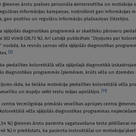
ir ģimenes ārstu prakses personāla ieinteresētība un motivācija s
regulāras informācijas kampaņas, nodrošinot gan informācijas m
, gan pozitīvu un regulāru informāciju plašsaziņas līdzekļos.
a sijājošās diagnostikas programmā ar skaitlisku pārsvaru piedalī
ai 302 vīrieši (28,73 %). Arī Latvijā publicētais “Ziņojums par kolor
” norāda, ka resnās zarnas vēža sijājošās diagnostikas programm
[
2
]
etes.
ba piedalīties kolorektālā vēža sijājošajā diagnostikā izskaidroja
ošās diagnostikas programmās (piemēram, krūts vēža un dzemdes 
ētījums rāda, ka lielāka motivācija piedalīties kolorektālā vēža 
[
11
]
eselību un iespēju veikt testu mājas apstākļos.
s centra Vecmīlgrāvja primārās veselības aprūpes centra ģimenes ā
a kolorektālā vēža sijājošās diagnostikas programmas nepiecieša
, 61,54 %) ģimenes ārstu pacienta sagatavošana testa pildīšanai 
8,46 %) ir priekšstats, ka pacienta instruktāžai un motivācijai jāve