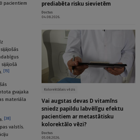
prediabēta risku sievietēm
10 pacientiem
Doctus
04.08.2026.
dz
sijājošās
undabīgus
 sijājošā
[
15
]
u.
ošās
Kolorektālais vēzis
ntota gvajaka
jas materiāla
Vai augstas devas D vitamīns
sniedz papildu labvēlīgu efektu
pacientiem ar metastātisku
[
38
]
a.
kolorektālo vēzi?
pas valstīs.
Doctus
ciju
05.08.2026.