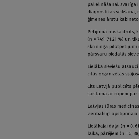
palielināšanai: svarīga 
diagnostikas veikšanā, 
ģimenes ārstu kabinetos
Pētījumā noskaidrots, k
(n = 749, 71,21 %) un tik
skrīninga pilotpētījumu
pārsvaru piedalās sievi
Lielāka sieviešu atsaucī
citās organizētās sijāj
Cits Latvijā publicēts p
saistāma ar rūpēm par v
Latvijas Jūras medicīna
vienbalsīgi apstiprināj
Lielākajai daļai (n = 8
laika, pārējiem (n = 5, 3