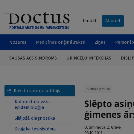
Ienākt
Abonēt
PORTĀLS ĀRSTIEM UN FARMACEITIEM
Nozares
Medicīnas oriģinālraksti
Ziņas
Personīb
SAUSĀS ACS SINDROMS
URĪNCEĻU INFEKCIJAS
DISLI
Klīniskā prakse
Raksta satura rādītājs
Slēpto asiņ
Kolorektālā vēža
epidemioloģija
ģimenes ār
Sijājošā diagnostika
O. Smirnova
,
Z. Grāve
Gvajaka testsistēma
03.10.2017.