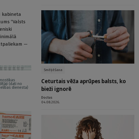
u kabineta
kums “Valsts
eniski
minimālā
 atpaliekam —
Smēķēšana
Ceturtais vēža aprūpes balsts, ko
gnostikas
ītāji (dati no
elības dienesta)
bieži ignorē
Doctus
04.08.2026.