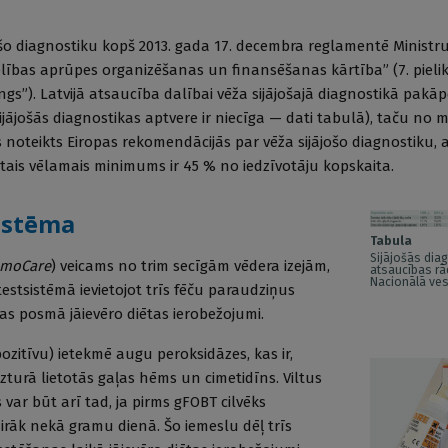
jošo diagnostiku kopš 2013. gada 17. decembra reglamentē Ministr
elības aprūpes organizēšanas un finansēšanas kārtība” (7. pieli
ngs”). Latvijā atsaucība dalībai vēža sijājošajā diagnostikā pakāp
ijājošās diagnostikas aptvere ir niecīga — dati tabulā), taču no 
s noteikts Eiropas rekomendācijās par vēža sijājošo diagnostiku,
ktais vēlamais minimums ir 45 % no iedzīvotāju kopskaita.
istēma
Tabula
Sijājošās dia
emoCare
) veicams no trim secīgām vēdera izejām,
atsaucības rād
Nacionālā ves
testsistēmā ievietojot trīs fēču paraudziņus
anas posmā jāievēro diētas ierobežojumi.
pozitīvu) ietekmē augu peroksidāzes, kas ir,
turā lietotās gaļas hēms un cimetidīns. Viltus
 var būt arī tad, ja pirms gFOBT cilvēks
airāk nekā gramu dienā. Šo iemeslu dēļ trīs