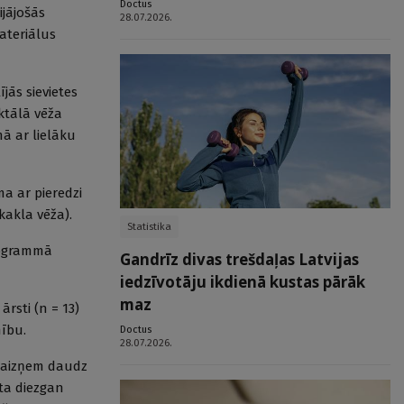
Doctus
ijājošās
28.07.2026.
ateriālus
jās sievietes
ektālā vēža
ā ar lielāku
ma ar pieredzi
kakla vēža).
Statistika
programmā
Gandrīz divas trešdaļas Latvijas
iedzīvotāju ikdienā kustas pārāk
maz
rsti (n = 13)
mību.
Doctus
28.07.2026.
neaizņem daudz
lta diezgan