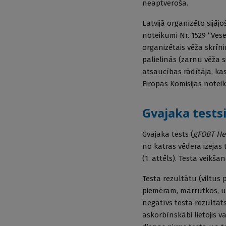
neaptveroša.
Latvijā organizēto sijā
noteikumi Nr. 1529 “Ves
organizētais vēža skrīni
palielinās (zarnu vēža s
atsaucības rādītāja, ka
Eiropas Komisijas notei
Gvajaka tests
Gvajaka tests (
gFOBT H
no katras vēdera izejas 
(1. attēls). Testa veikš
Testa rezultātu (viltus 
piemēram, mārrutkos, uz
negatīvs testa rezultāts
askorbīnskābi lietojis v