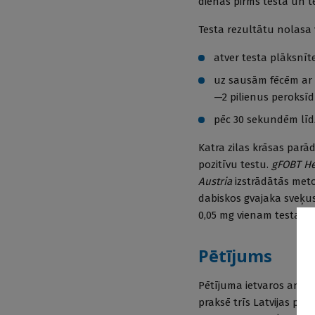
dienas pirms testa un te
Testa rezultātu nolasa v
atver testa plāksnīt
uz sausām fēcēm ar 
—2 pilienus peroksī
pēc 30 sekundēm līd
Katra zilas krāsas par
pozitīvu testu.
gFOBT H
Austria
izstrādātās meto
dabiskos gvajaka sveķus,
0,05 mg vienam testam. 
Pētījums
Pētījuma ietvaros anali
praksē trīs Latvijas pils