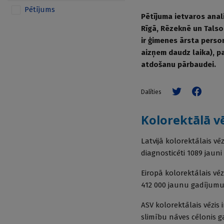
Pētījums
Pētījuma ietvaros anal
Rīgā, Rēzeknē un Talsos
ir ģimenes ārsta person
aizņem daudz laika), pa
atdošanu pārbaudei.
Dalīties
Kolorektālā v
Latvijā kolorektālais vē
diagnosticēti 1089 jaun
Eiropā kolorektālais vēz
412 000 jaunu gadījumu,
ASV kolorektālais vēzis 
slimību nāves cēlonis ga