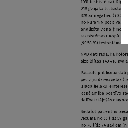
1051 testsistēma). Rīgā 
919 gvajaka testsistēma
829 ar negatīvu (90,21 %
no kurām 9 pozitīvas (7,
analizēta viena ģimenes
testsistēmas). Kopā kon
(90,58 %) testsistēmas.
NVD dati rāda, ka kolore
aizpildītas 143 410 gvaj
Pasaulē publicētie dati 
pēc viņu dzīvesvietas (li
izrāda lielāku ieinteres
iespējamība pozitīvo g
dalībai sijājošās diagn
Sadalot pacientus piecās
vecumā no 55 līdz 59 gad
no 70 līdz 74 gadiem (n