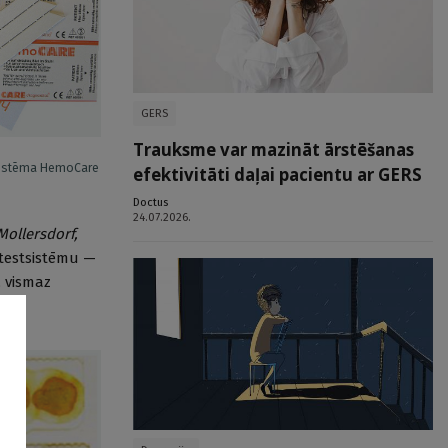
GERS
Trauksme var mazināt ārstēšanas
sistēma HemoCare
efektivitāti daļai pacientu ar GERS
Doctus
24.07.2026.
Mollersdorf,
 testsistēmu —
, vismaz