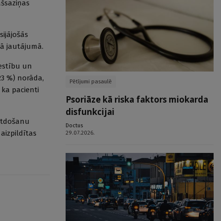
ašsaziņas
sijājošās
jā jautājumā.
estību un
,23 %) norāda,
Pētījumi pasaulē
 ka pacienti
Psoriāze kā riska faktors miokarda
disfunkcijai
 atdošanu
Doctus
aizpildītas
29.07.2026.