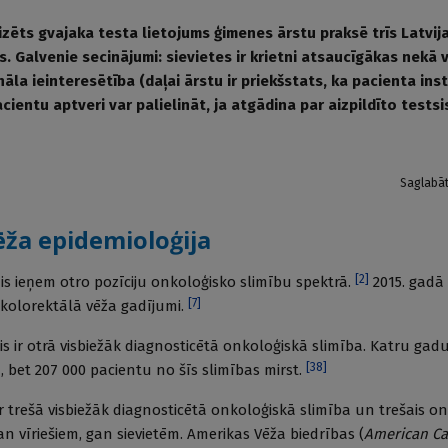
izēts gvajaka testa lietojums ģimenes ārstu praksē trīs Latvij
. Galvenie secinājumi: sievietes ir krietni atsaucīgākas nekā vī
āla ieinteresētība (daļai ārstu ir priekšstats, ka pacienta ins
cientu aptveri var palielināt, ja atgādina par aizpildīto tests
Saglabā
ēža epidemioloģija
[
2
]
zis ieņem otro pozīciju onkoloģisko slimību spektrā.
2015. gadā 
[
7
]
i kolorektālā vēža gadījumi.
is ir otrā visbiežāk diagnosticētā onkoloģiskā slimība. Katru gad
[
38
]
 bet 207 000 pacientu no šīs slimības mirst.
ir trešā visbiežāk diagnosticētā onkoloģiskā slimība un trešais o
n vīriešiem, gan sievietēm. Amerikas Vēža biedrības (
American Ca