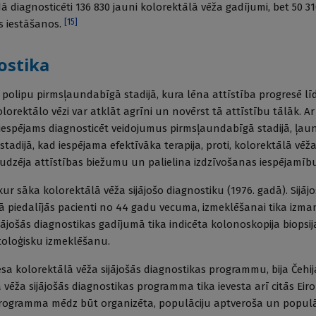
adā diagnosticēti 136 830 jauni kolorektālā vēža gadījumi, bet 50 3
[
15
]
s iestāšanos.
ostika
t polipu pirmsļaundabīgā stadijā, kura lēna attīstība progresē lī
olorektālo vēzi var atklāt agrīni un novērst tā attīstību tālāk. Ar 
 iespējams diagnosticēt veidojumus pirmsļaundabīgā stadijā, ļa
adijā, kad iespējama efektīvāka terapija, proti, kolorektālā vēža
udzēja attīstības biežumu un palielina izdzīvošanas iespējamīb
 kur sāka kolorektālā vēža sijājošo diagnostiku (1976. gadā). Sijāj
 piedalījās pacienti no 44 gadu vecuma, izmeklēšanai tika izma
ijājošās diagnostikas gadījumā tika indicēta kolonoskopija biopsi
stoloģisku izmeklēšanu.
esa kolorektālā vēža sijājošās diagnostikas programmu, bija Čehij
vēža sijājošās diagnostikas programma tika ievesta arī citās Eiro
 programma mēdz būt organizēta, populāciju aptveroša un populā