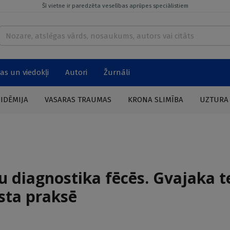
Šī vietne ir paredzēta veselības aprūpes speciālistiem
as un viedokļi
Autori
Žurnāli
PIDĒMIJA
VASARAS TRAUMAS
KRONA SLIMĪBA
UZTURA
u diagnostika fēcēs. Gvajaka t
sta praksē