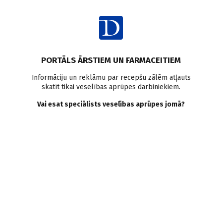
Ienākt
Intervijas
Personības
Psihoemocionālā veselība
PORTĀLS ĀRSTIEM UN FARMACEITIEM
ELMĀRS TĒRAUDS,
Informāciju un reklāmu par recepšu zālēm atļauts
skatīt tikai veselības aprūpes darbiniekiem.
psihiatrs: Psihiskās
Vai esat speciālists veselības aprūpes jomā?
veselības sardzē
M. Lapsa
08.02.2023.