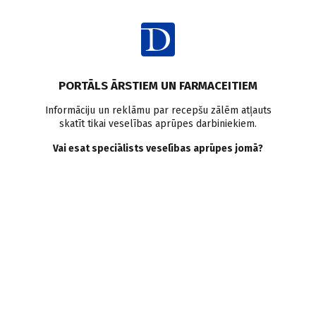
Ienākt
Raksta satura rādītājs
PORTĀLS ĀRSTIEM UN FARMACEITIEM
Intervijas
Personības
Informāciju un reklāmu par recepšu zālēm atļauts
skatīt tikai veselības aprūpes darbiniekiem.
Dr. MĀRCIS GEDIŅŠ: Domāt
Vai esat speciālists veselības aprūpes jomā?
vairākus soļus uz priekšu
G. Jansone
14.05.2025.