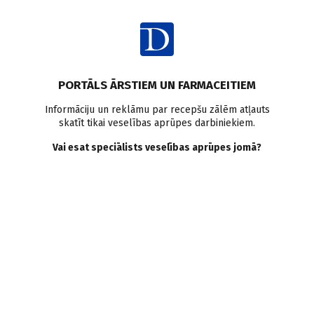
Ienākt
Raksta satura rādītājs
PORTĀLS ĀRSTIEM UN FARMACEITIEM
Intervijas
Personības
Ģenētika
Informāciju un reklāmu par recepšu zālēm atļauts
skatīt tikai veselības aprūpes darbiniekiem.
Gēnu šifrētājs. Prof. EDVĪNS
Vai esat speciālists veselības aprūpes jomā?
MIKLAŠEVIČS
M. Lapsa
15.01.2020.