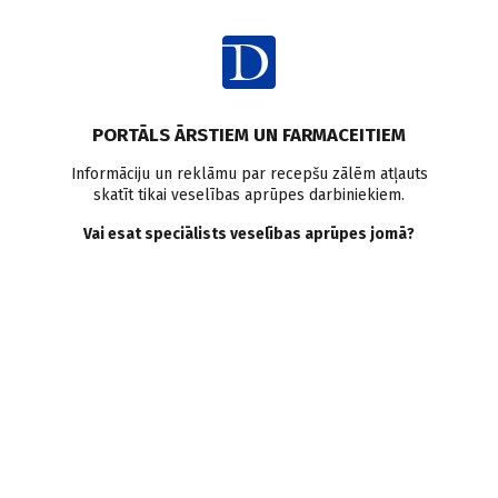
Ienākt
Raksta satura rādītājs
PORTĀLS ĀRSTIEM UN FARMACEITIEM
Intervijas
Ārpus profesijas
Hobiji
Informāciju un reklāmu par recepšu zālēm atļauts
skatīt tikai veselības aprūpes darbiniekiem.
Mīļie ceļi, nepieviliet!
Vai esat speciālists veselības aprūpes jomā?
Dr.LIENE NULLE
D. Ričika
18.12.2019.