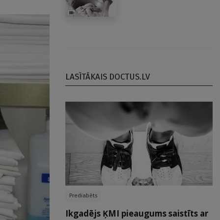
LASĪTĀKAIS DOCTUS.LV
Prediabēts
Ikgadējs ĶMI pieaugums saistīts ar