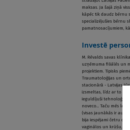
strādājot Latvijas Pacie
maksas. Ja šajā ziņā vis
kāpēc tik daudz bērnu s
specializējušies bērnu sl
pamatnosacījumiem, kāp
Investē person
M. Rēvalds savas klīnika
uzņēmuma filiālēs un mo
projektiem. Tipisks piem
Traumatoloģijas un orto
stacionārā - Latvijas Jū
izsmeltas, līdz ar to vi
ieguldījuši tehnoloģijās
noveco... Taču mēs lepo
(visas jaunākās ir augst
bija iespējami četru dim
vaginālos un krūšu, bet