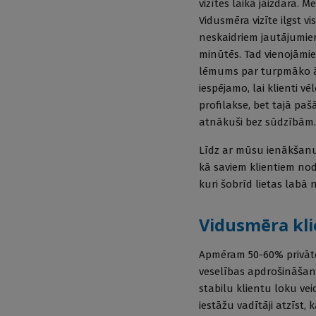
vizītes laikā jāizdara.
Vidusmēra vizīte ilgst v
neskaidriem jautājumiem
minūtēs. Tad vienojāmies
lēmums par turpmāko ār
iespējamo, lai klienti v
profilakse, bet tajā paš
atnākuši bez sūdzībām. J
Līdz ar mūsu ienākšanu 
kā saviem klientiem nodr
kuri šobrīd lietas labā 
Vidusmēra kli
Apmēram 50-60% privāto 
veselības apdrošināšanu.
stabilu klientu loku vei
iestāžu vadītāji atzīst,