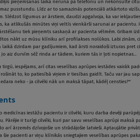
 Mediķis pieņemšanas laikā nerunā pa telefonu un nekonsultē citu
ismaz pusstundu. Līdz ar to samazinās potenciāli atkārtoto vizīšu
. Slēdzot līgumus ar ārstiem, daudzi apgalvoja, ka var iekļauties
, ka atlikušās minūtes viņi veltīs vienkārši sarunai ar pacientu. 
stēšanu tiek pieņemts saskaņā ar pacienta vēlmēm. Gribam izda
ēlētos nākt uz mūsu klīniku arī profilakses nolūkos. Labi zinām, ci
ā laikā dzirdam par gadījumiem, kad ārsti noraidoši izturas pret ci
o aiz durvīm sēž rinda ar tādiem, kuriem tās ir ļoti nopietnas...
tirgū, iespējams, arī citas veselības aprūpes iestādes vairāk pa
ošināt to, ko patiesībā viņiem ir tiesības gaidīt. Taču var jau sapr
nedara neko - ja cilvēki nāk un maksā tāpat, kādēļ censties?"
ents
medicīnas iestāžu pacientu ir cilvēki, kuru darba devēji parūpēj
 Pārējie ir turīgi cilvēki, kuri par savu veselības aprūpi maksā p
do arī ārzemēs dzīvojošie un strādājošie latvieši. Aptaujātie priv
 ka šie pacienti ar viņu klīnikās sniegtajiem veselības aprūpes p