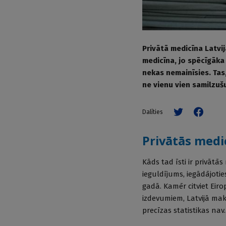
Privātā medicīna Latvij
medicīna, jo spēcīgāka 
nekas nemainīsies. Tas,
ne vienu vien samilzuš
Dalīties
Privātās medi
Kāds tad īsti ir privātās
ieguldījums, iegādājoti
gadā. Kamēr citviet Eir
izdevumiem, Latvijā ma
precīzas statistikas nav.