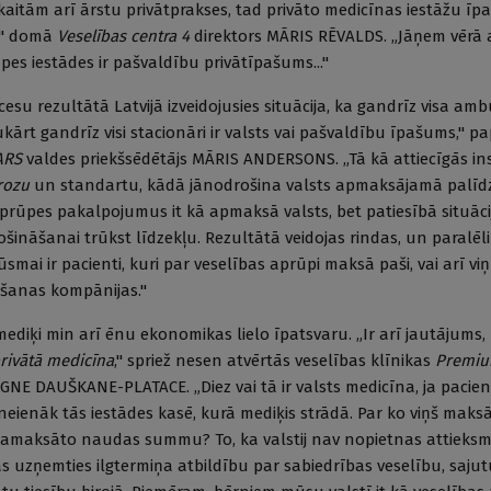
skaitām arī ārstu privātprakses, tad privāto medicīnas iestā­žu īp
," domā
Veselības centra 4
direktors MĀRIS RĒVALDS. „Jāņem vērā a
es iestādes ir pašvaldību privātīpašums..."
su rezultātā Latvijā izveidojusies situācija, ka gandrīz visa am
ukārt gandrīz visi stacionāri ir valsts vai pašvaldību īpašums," pa
ARS
valdes priekšsēdētājs MĀRIS ANDERSONS. „Tā kā attiecīgās ins
rozu
un standartu, kādā jānodrošina valsts apmaksājamā palīdz
 aprūpes pakalpojumus it kā apmaksā valsts, bet patiesībā situāci
šināšanai trūkst līdzekļu. Rezultātā veidojas rindas, un paralēli
mai ir pacienti, kuri par veselības aprūpi maksā paši, vai arī v
āšanas kompānijas."
 mediķi min arī ēnu ekonomikas lielo īpatsvaru. „Ir arī jautājums
rivātā medicīna
," spriež nesen atvērtās veselības klīnikas
Premiu
IGNE DAUŠKANE-PLATACE. „Diez vai tā ir valsts medicīna, ja pacie
eienāk tās iestādes kasē, kurā mediķis strādā. Par ko viņš mak
 samaksāto naudas summu? To, ka valstij nav nopietnas attieksm
 uzņemties ilgtermiņa atbildību par sabiedrības veselību, sajut