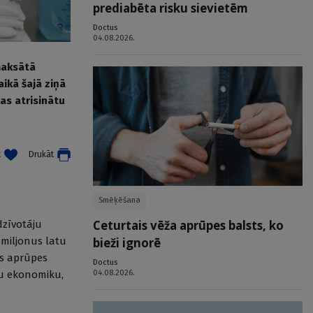
prediabēta risku sievietēm
Doctus
04.08.2026.
pmaksātā
aikā šajā ziņā
as atrisinātu
t
Drukāt
Smēķēšana
Ceturtais vēža aprūpes balsts, ko
edzīvotāju
 miljonus latu
bieži ignorē
as aprūpes
Doctus
04.08.2026.
nu ekonomiku,