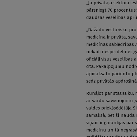
„Ja privātajā sektorā ie
pārsniegt 70 procentus
daudzas veselības aprūp
„Dažādu vēsturisku proce
medicīna ir privāta, sav
medicīnas sabiedrības
nekādi nespēj definēt
g
oficiāli visus veselības
cita. Pakalpojumu nodro
apmaksāto pacientu plūs
sedz privātās apdrošin
Runājot par statistiku,
ar vārdu savienojumu
p
valdes priekšsēdētāja S
samaksā, bet šī nauda n
viņam ir garantijas par
medicīnu un tā negrasās