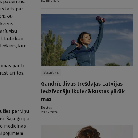
s pacientus.
04.08.2026.
 skaits par
 15-20
Ikviens
rīt visu
k būtiska ir
lvēkiem, kuri
domās par to,
ast arī tos,
Statistika
Gandrīz divas trešdaļas Latvijas
iedzīvotāju ikdienā kustas pārāk
maz
Doctus
ušies par viņu
28.07.2026.
aši. Šajā grupā
āto medicīnas
akalpojumiem