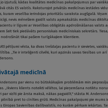
 jo izjutuši, kādas kvalitātes medicīnas pakalpojumus par vairāka
 citās ES valstīs. Raksturojot privātās medicīnas iestādes vidu
ēks, kuram veselība ierindojas prioritāšu saraksta augšgalā. Viņam i
īgi, nevis mēnešiem gaidīt valsts apmaksātās medicīnas diktēta
cientu ir līgumi ar Veselības obligātās apdrošināšanas valsts 
em šeit tiek piedāvāts personiskais medicīniskais sekretārs. Tiesa
odrošināt tikai pašiem turīgākajiem klientiem.
ARS
pētījumi vēsta, ka divas trešdaļas pacientu ir sievietes, vair
lītība. „Tie ir inteliģenti cilvēki, kuri apzinās savas tiesības un arī 
dersons.
rivātajā medicīnā
 Andersons par vienu no būtiskākajām problēmām min pieprasīj
as. „Ikviens klients noteikti vēlētos, lai pieņemšana notiktu noru
ri par vizīti pie ārsta maksā, nākas pagaidīt," stāsta M. Anderso
pilnībā pret to cīnīties grūti. Medicīnas pakalpojumi pie mums ir
jās Eiropas Savienības dalībvalstīs, no kurām pērkam iekārtas. T