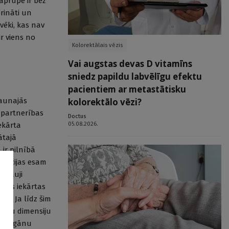
 aprūpe ir bez
rināti un
vēki, kas nav
ir viens no
Kolorektālais vēzis
Vai augstas devas D vitamīns
sniedz papildu labvēlīgu efektu
pacientiem ar metastātisku
jaunajās
kolorektālo vēzi?
 partnerības
Doctus
05.08.2026.
ekārta
ātajā
 ir pilnībā
estīcijas esam
strauji
ādas iekārtas
mā. Ja līdz šim
četru dimensiju
ma orgānu