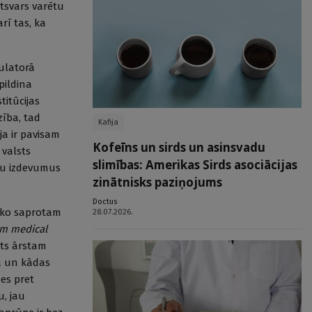
atsvars varētu
rī tas, ka
bulatorā
pildina
titūcijas
ība, tad
Kafija
ja ir pavisam
Kofeīns un sirds un asinsvadu
 valsts
slimības: Amerikas Sirds asociācijas
iņu izdevumus
zinātnisks paziņojums
Doctus
, ko saprotam
28.07.2026.
m medical
nts ārstam
sā un kādas
es pret
u, jau