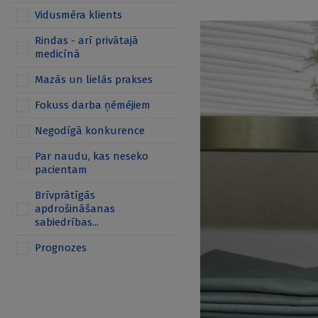
Vidusmēra klients
Rindas - arī privātajā
medicīnā
Mazās un lielās prakses
Fokuss darba ņēmējiem
Negodīgā konkurence
Par naudu, kas neseko
pacientam
Brīvprātīgās
apdrošināšanas
sabiedrības...
Prognozes