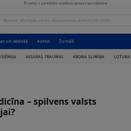
Šī vietne ir paredzēta veselības aprūpes speciālistiem
as un viedokļi
Autori
Žurnāli
PIDĒMIJA
VASARAS TRAUMAS
KRONA SLIMĪBA
UZTURA
icīna – spilvens valsts
jai?