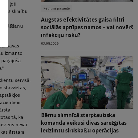
 ir ļoti
Pētījumi pasaulē
 Ādas slimību
Augstas efektivitātes gaisa filtri
izmeklēšanu
sociālās aprūpes namos – vai novērš
infekciju risku?
03.08.2026.
par savas
rtu izmanto
r pagājušā
a."
klientu servisā.
o stāvvietas,
 apstākļos
pacientiem.
ārsta
Bērnu slimnīcā starptautiska
kotas tā, ka
komanda veikusi divas sarežģītas
 neviens nevar
iedzimtu sirdskaišu operācijas
, kas ārstam