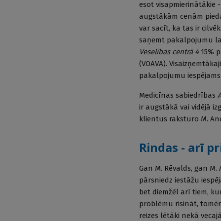
esot visapmierinātākie -
augstākām cenām piedāvā
var sacīt, ka tas ir cilv
saņemt pakalpojumu laic
Veselības centrā 4
15% pa
(VOAVA). Visaizņemtākaji
pakalpojumu iespējams n
Medicīnas sabiedrības
ir augstākā vai vidējā izg
klientus raksturo M. An
Rindas - arī p
Gan M. Rēvalds, gan M.
pārsniedz iestāžu iespēj
bet diemžēl arī tiem, ku
problēmu risināt, tomēr 
reizes lētāki nekā veca