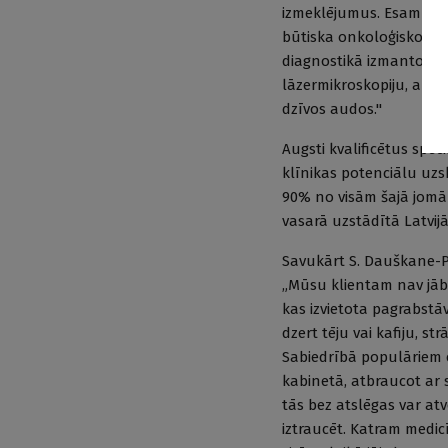
izmeklējumus. Esam ievie
būtiska onkoloģisko sli
diagnostikā izmantojam 
lāzermikroskopiju, ar k
dzīvos audos."
Augsti kvalificētus spe
klīnikas potenciālu uzs
90% no visām šajā jomā
vasarā uzstādītā Latvij
Savukārt S. Dauškane-Plat
„Mūsu klientam nav jābr
kas izvietota pagrabstāv
dzert tēju vai kafiju, s
Sabiedrībā populāriem ci
kabinetā, atbraucot ar s
tās bez atslēgas var atv
iztraucēt. Katram medicī