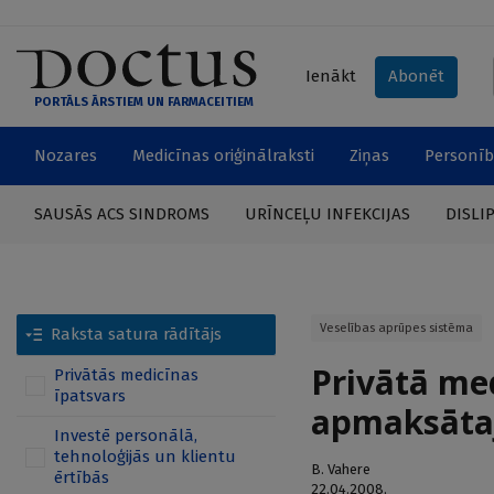
Ienākt
Abonēt
PORTĀLS ĀRSTIEM UN FARMACEITIEM
Nozares
Medicīnas oriģinālraksti
Ziņas
Personīb
SAUSĀS ACS SINDROMS
URĪNCEĻU INFEKCIJAS
DISLI
Veselības aprūpes sistēma
Raksta satura rādītājs
Privātā med
Privātās medicīnas
īpatsvars
apmaksāta
Investē personālā,
tehnoloģijās un klientu
B. Vahere
ērtībās
22.04.2008.