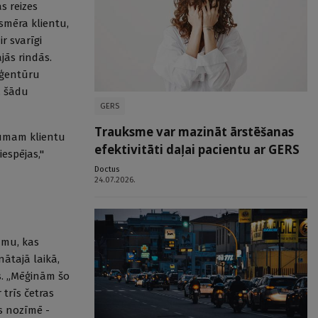
s reizes
smēra klientu,
r svarīgi
jās rindās.
aģentūru
, šādu
GERS
Trauksme var mazināt ārstēšanas
ākumam klientu
efektivitāti daļai pacientu ar GERS
iespējas,"
Doctus
24.07.2026.
umu, kas
nātajā laikā,
ns. „Mēģinām šo
 trīs četras
as nozīmē -