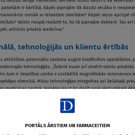
ntu tiesību birojā. Piemēram, bērniem mūsu valstī it kā veselības
s patiešām ir kārtībā, kāpēc joprojām tik daudz vecāku ir neapmie
tacionāros nonāk ar ielaistām slimībām? Kāpēc viņus aprūpē cil
imībās? Valsts nespēj realizēt to, ko tā joprojām deklarē. Tas arī 
ēc attīstās privātā medicīna."
ālā, tehnoloģijās un klientu ērtībās
s attīstības potenciālu saskata augsti kvalificētos speciālistos, 
dernajās tehnoloģijās. „Šobrīd esam arī atvērti valsts-privātās
ērs tam ir
Veselības centra 4
uzstādītā magnētiskās rezonanses i
pēdijas slimnīcā. Mūsu tehnoloģijas integrētas arī lielākajā priv
ras medicīnas centrā. Iespējas kaut ko darīt savā vēsturiskajā ēkā
si jaunie projekti ir ārpus šīm telpām. Pēdējos gados vērienīgas inv
. Savā ziņā tas ir gan mūsu spožums, gan posts. Tehnoloģijas ļoti 
jamies ar savu ultrasonogrāfijas iekārtu parku - vairāk nekā 25 š
ākās klases). Esam iegādājušies gandrīz visu, kas pieejams šajā jo
ensiju akušieriskie izmeklējumi, tagad varam nodrošināt ne tikai 
PORTĀLS ĀRSTIEM UN FARMACEITIEM
 arī prostatas, kardioloģiskos, vairogdziedzera un vēdera dobu