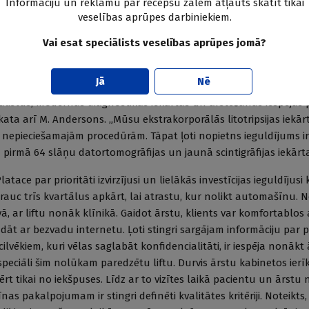
Informāciju un reklāmu par recepšu zālēm atļauts skatīt tikai
suši arī pilnīgi jaunu diagnostikas metodi - sonoelastogrāfiju, kas
veselības aprūpes darbiniekiem.
mību agrīnā atklāšanā. Esam pionieri digitālās radioloģijas jomā.
ne tikai digitālos dermaskopus un siaskopus, bet arī konfokālo
Vai esat speciālists veselības aprūpes jomā?
uras palīdzību varam veikt pacienta citoloģisko vai histoloģisko 
Jā
Nē
ciālistus, modernas diagnostikas iekārtas un ārstēšanas iespējas 
kata arī M. Andersons. „Mūsu ekstrakorporālās litotripsijas iekā
 nepieciešamajām procedūrām. Tāpat ļoti nopietns ieguldījums i
ā pirmā 64 slāņu datortomogrāfijas un jaunā scintigrāfijas iekārt
ace par prioritāti izvirzījusi un lielākās investīcijas ieguldījusi 
auc trīs kvartālus apkārt, lai atrastu, kur nolikt automašīnu. N
ā, ar liftu nonāk klīnikā. Gaidot ārstu, klients var komfortablos
trādāt ar bezvadu internetu. Ļoti stingri sargājam informāciju par 
lvēkiem, kuri vēlas saglabāt konfidencialitāti, ir iespēja nonākt 
peciāli šim nolūkam paredzētu liftu. Durvis ārstu kabinetos ierī
ērt tikai no iekšpuses. Līdz ar to vizītes laikā pacientu un ārstu
nas pakalpojumam ir stingri definēti kvalitātes kritēriji. Noteikts