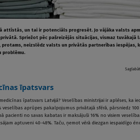
ā attīstās, un tai ir potenciāls progresēt. Jo vājāka valsts a
privātā. Spriežot pēc pašreizējās situācijas, vismaz tuvākajā l
 protams, neizslēdz valsts un privātās partnerības iespējas, k
u problēmu.
Saglabā
cīnas īpatsvars
 medicīnas īpatsvars Latvijā? Veselības ministrijai ir aplēses, ka i
es veselības aprūpes pakalpojumus privātajā sfērā, pārsniedz 100
opā pacienti no savas kabatas ir maksājuši 16% no visiem veselīb
ksājam aptuveni 40-48%. Taču, ņemot vērā diezgan iespaidīgo ē