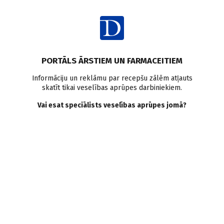
Ienākt
Raksta satura rādītājs
PORTĀLS ĀRSTIEM UN FARMACEITIEM
Viedokļi un komentāri
COVID-19
Latvijas ārsti pasaulē
Informāciju un reklāmu par recepšu zālēm atļauts
skatīt tikai veselības aprūpes darbiniekiem.
Medicīna Francijā
Ārvalstu pieredze
Vai esat speciālists veselības aprūpes jomā?
Kā COVID–19 mainījis
ikdienu? Latviešu ārste
Francijā ANETE EKLONA
D. Ričika
01.04.2020.