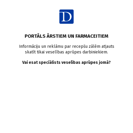
Ienākt
PORTĀLS ĀRSTIEM UN FARMACEITIEM
Informāciju un reklāmu par recepšu zālēm atļauts
skatīt tikai veselības aprūpes darbiniekiem.
COVID-19
Vai esat speciālists veselības aprūpes jomā?